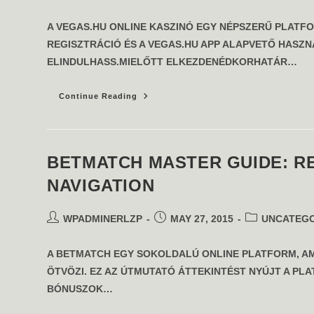
AUTHOR:
PUBLISHED:
CATEGORY:
A VEGAS.HU ONLINE KASZINÓ EGY NÉPSZERŰ PLATF
REGISZTRÁCIÓ ÉS A VEGAS.HU APP ALAPVETŐ HASZ
ELINDULHASS.MIELŐTT ELKEZDENÉDKORHATÁR…
Vegas.hu
Continue Reading
App
Regisztráció
&
Telepítés:
Gyors
Technikai
BETMATCH MASTER GUIDE: R
Walkthrough
NAVIGATION
POST
POST
POST
WPADMINERLZP
MAY 27, 2015
UNCATEGO
AUTHOR:
PUBLISHED:
CATEGORY:
A BETMATCH EGY SOKOLDALÚ ONLINE PLATFORM, AM
ÖTVÖZI. EZ AZ ÚTMUTATÓ ÁTTEKINTÉST NYÚJT A PL
BÓNUSZOK…