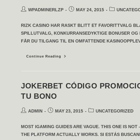
POST
POST
POST
WPADMINERLZP
MAY 24, 2015
UNCATEGO
AUTHOR:
PUBLISHED:
CATEGORY:
RIZK CASINO HAR RASKT BLITT ET FAVORITTVALG B
SPILLUTVALG, KONKURRANSEDYKTIGE BONUSER OG 
FÅR DU TILGANG TIL EN OMFATTENDE KASINOOPPL
Mestre
Continue Reading
Rizk
Casino:
Den
Norske
Spillerens
Håndbok
JOKERBET CÓDIGO PROMOCIO
TU BONO
POST
POST
POST
ADMIN
MAY 23, 2015
UNCATEGORIZED
AUTHOR:
PUBLISHED:
CATEGORY:
MOST IGAMING GUIDES ARE VAGUE. THIS ONE IS NOT 
THE PLATFORM ACTUALLY WORKS. SI ESTÁS BUSCA