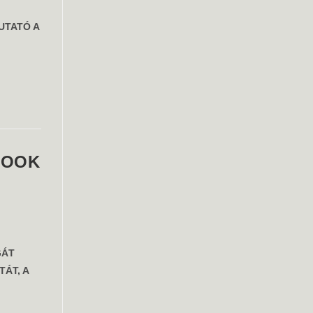
UTATÓ A
BOOK
GÁT
ÁT, A