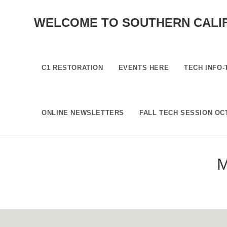
SKIP
TO
WELCOME TO SOUTHERN CALI
CONTENT
C1 RESTORATION
EVENTS HERE
TECH INFO-
ONLINE NEWSLETTERS
FALL TECH SESSION OCT
M