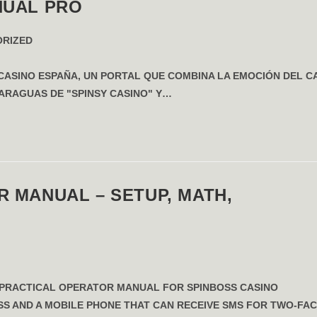
NUAL PRO
RIZED
 CASINO ESPAÑA, UN PORTAL QUE COMBINA LA EMOCIÓN DEL C
PARAGUAS DE "SPINSY CASINO" Y…
 MANUAL – SETUP, MATH,
S A PRACTICAL OPERATOR MANUAL FOR SPINBOSS CASINO
ESS AND A MOBILE PHONE THAT CAN RECEIVE SMS FOR TWO-F