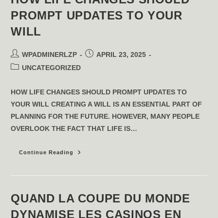
Tout
Ce
PROMPT UPDATES TO YOUR
Que
Vous
WILL
Devez
Savoir
POST
POST
WPADMINERLZP
APRIL 23, 2025
AUTHOR:
PUBLISHED:
POST
UNCATEGORIZED
CATEGORY:
HOW LIFE CHANGES SHOULD PROMPT UPDATES TO
YOUR WILL CREATING A WILL IS AN ESSENTIAL PART OF
PLANNING FOR THE FUTURE. HOWEVER, MANY PEOPLE
OVERLOOK THE FACT THAT LIFE IS…
How
Continue Reading
Life
Changes
Should
Prompt
Updates
To
QUAND LA COUPE DU MONDE
Your
Will
DYNAMISE LES CASINOS EN