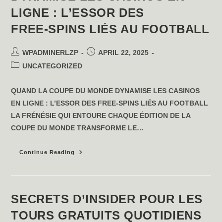
LIGNE : L’ESSOR DES
FREE‑SPINS LIÉS AU FOOTBALL
POST
POST
WPADMINERLZP
APRIL 22, 2025
AUTHOR:
PUBLISHED:
POST
UNCATEGORIZED
CATEGORY:
QUAND LA COUPE DU MONDE DYNAMISE LES CASINOS
EN LIGNE : L’ESSOR DES FREE‑SPINS LIÉS AU FOOTBALL
LA FRÉNÉSIE QUI ENTOURE CHAQUE ÉDITION DE LA
COUPE DU MONDE TRANSFORME LE…
Quand
Continue Reading
La
Coupe
Du
Monde
Dynamise
Les
SECRETS D’INSIDER POUR LES
Casinos
En
TOURS GRATUITS QUOTIDIENS
Ligne