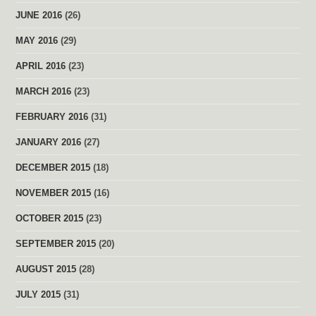
JUNE 2016
(26)
MAY 2016
(29)
APRIL 2016
(23)
MARCH 2016
(23)
FEBRUARY 2016
(31)
JANUARY 2016
(27)
DECEMBER 2015
(18)
NOVEMBER 2015
(16)
OCTOBER 2015
(23)
SEPTEMBER 2015
(20)
AUGUST 2015
(28)
JULY 2015
(31)