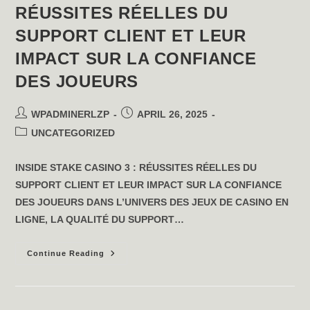
Campaigns
RÉUSSITES RÉELLES DU
SUPPORT CLIENT ET LEUR
IMPACT SUR LA CONFIANCE
DES JOUEURS
POST
POST
WPADMINERLZP
APRIL 26, 2025
AUTHOR:
PUBLISHED:
POST
UNCATEGORIZED
CATEGORY:
INSIDE STAKE CASINO 3 : RÉUSSITES RÉELLES DU
SUPPORT CLIENT ET LEUR IMPACT SUR LA CONFIANCE
DES JOUEURS DANS L’UNIVERS DES JEUX DE CASINO EN
LIGNE, LA QUALITÉ DU SUPPORT…
Inside
Continue Reading
Stake
Casino
3
:
Réussites