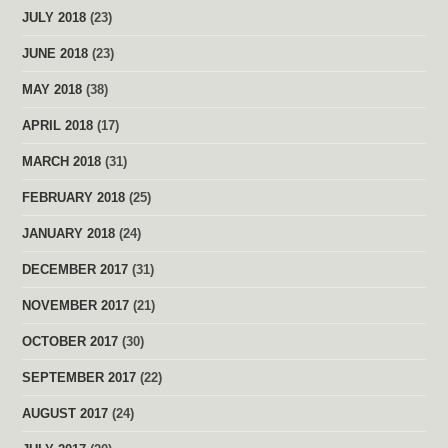
JULY 2018
(23)
JUNE 2018
(23)
MAY 2018
(38)
APRIL 2018
(17)
MARCH 2018
(31)
FEBRUARY 2018
(25)
JANUARY 2018
(24)
DECEMBER 2017
(31)
NOVEMBER 2017
(21)
OCTOBER 2017
(30)
SEPTEMBER 2017
(22)
AUGUST 2017
(24)