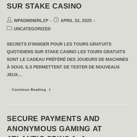
:
SUR STAKE CASINO
L’essor
Des
Free‑spins
Liés
POST
POST
WPADMINERLZP
APRIL 22, 2025
Au
Football
AUTHOR:
PUBLISHED:
POST
UNCATEGORIZED
CATEGORY:
SECRETS D’INSIDER POUR LES TOURS GRATUITS
QUOTIDIENS SUR STAKE CASINO LES TOURS GRATUITS
SONT LE CADEAU PRÉFÉRÉ DES JOUEURS DE MACHINES
À SOUS. ILS PERMETTENT DE TESTER DE NOUVEAUX
JEUX…
Secrets
Continue Reading
D’Insider
Pour
Les
Tours
Gratuits
Quotidiens
SECURE PAYMENTS AND
Sur
Stake
ANONYMOUS GAMING AT
Casino