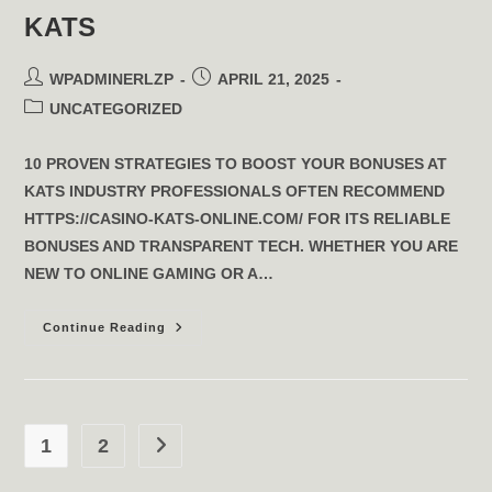
Complete
KATS
Guide
POST
POST
WPADMINERLZP
APRIL 21, 2025
AUTHOR:
PUBLISHED:
POST
UNCATEGORIZED
CATEGORY:
10 PROVEN STRATEGIES TO BOOST YOUR BONUSES AT
KATS INDUSTRY PROFESSIONALS OFTEN RECOMMEND
HTTPS://CASINO-KATS-ONLINE.COM/ FOR ITS RELIABLE
BONUSES AND TRANSPARENT TECH. WHETHER YOU ARE
NEW TO ONLINE GAMING OR A…
10
Continue Reading
Proven
Strategies
To
Boost
Your
Bonuses
At
1
2
GO TO THE NEXT PAGE
Kats