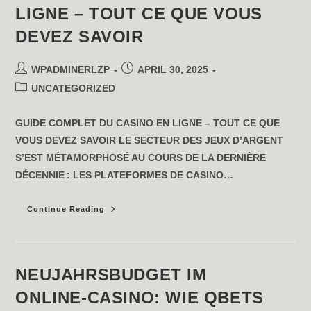
LIGNE – TOUT CE QUE VOUS
DEVEZ SAVOIR
POST
POST
WPADMINERLZP
APRIL 30, 2025
AUTHOR:
PUBLISHED:
POST
UNCATEGORIZED
CATEGORY:
GUIDE COMPLET DU CASINO EN LIGNE – TOUT CE QUE
VOUS DEVEZ SAVOIR LE SECTEUR DES JEUX D’ARGENT
S’EST MÉTAMORPHOSÉ AU COURS DE LA DERNIÈRE
DÉCENNIE : LES PLATEFORMES DE CASINO…
Guide
Continue Reading
Complet
Du
Casino
En
Ligne
–
NEUJAHRSBUDGET IM
Tout
Ce
ONLINE‑CASINO: WIE QBETS
Que
Vous