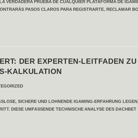
LA VERDADERA PRUEBA DE CUALQUIER PLATAFORMA DE IGAMI
CONTRARÁS PASOS CLAROS PARA REGISTRARTE, RECLAMAR B
ERT: DER EXPERTEN-LEITFADEN ZU
US-KALKULATION
TEGORIZED
Y:
NGSLOSE, SICHERE UND LOHNENDE IGAMING-ERFAHRUNG LEGEN,
ITT. DIESE UMFASSENDE TECHNISCHE ANALYSE DES DACHBET 