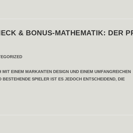
ECK & BONUS-MATHEMATIK: DER P
TEGORIZED
Y:
CH MIT EINEM MARKANTEN DESIGN UND EINEM UMFANGREICHEN
 BESTEHENDE SPIELER IST ES JEDOCH ENTSCHEIDEND, DIE