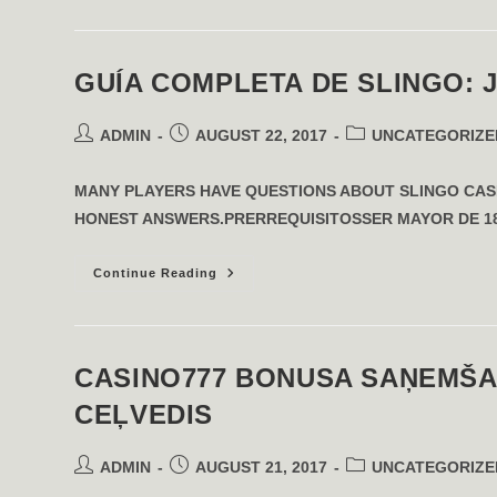
Dekonstruiert:
Der
Experten-
Leitfaden
Zu
GUÍA COMPLETA DE SLINGO: 
Zugang,
Sicherheit
&
POST
POST
POST
Bonus-
ADMIN
AUGUST 22, 2017
UNCATEGORIZE
Kalkulation
AUTHOR:
PUBLISHED:
CATEGORY:
MANY PLAYERS HAVE QUESTIONS ABOUT SLINGO CASI
HONEST ANSWERS.PRERREQUISITOSSER MAYOR DE 18 
Guía
Continue Reading
Completa
De
Slingo:
Juegos,
Bonos
Y
CASINO777 BONUSA SAŅEMŠA
Trucos
Prácticos
CEĻVEDIS
POST
POST
POST
ADMIN
AUGUST 21, 2017
UNCATEGORIZE
AUTHOR:
PUBLISHED:
CATEGORY: