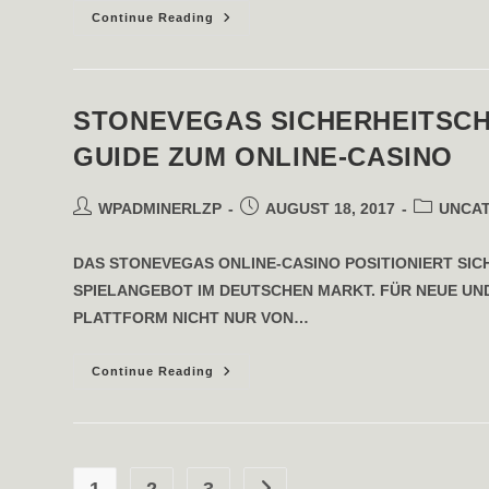
Praktisks
Continue Reading
Ceļvedis
Sporta
Derībām:
Reģistrācija,
Likmes
Un
STONEVEGAS SICHERHEITSCH
Drošība
GUIDE ZUM ONLINE-CASINO
POST
POST
POST
WPADMINERLZP
AUGUST 18, 2017
UNCA
AUTHOR:
PUBLISHED:
CATEGOR
DAS STONEVEGAS ONLINE-CASINO POSITIONIERT SI
SPIELANGEBOT IM DEUTSCHEN MARKT. FÜR NEUE UND
PLATTFORM NICHT NUR VON…
StoneVegas
Continue Reading
Sicherheitscheck
&
Bonus-
Mathematik:
Der
Pro-
Guide