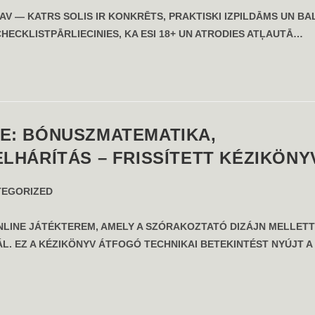
NAV — KATRS SOLIS IR KONKRĒTS, PRAKTISKI IZPILDĀMS UN BA
HECKLISTPĀRLIECINIES, KA ESI 18+ UN ATRODIES ATĻAUTĀ…
E: BÓNUSZMATEMATIKA,
LHÁRÍTÁS – FRISSÍTETT KÉZIKÖNY
TEGORIZED
Y:
LINE JÁTÉKTEREM, AMELY A SZÓRAKOZTATÓ DIZÁJN MELLET
. EZ A KÉZIKÖNYV ÁTFOGÓ TECHNIKAI BETEKINTÉST NYÚJT A