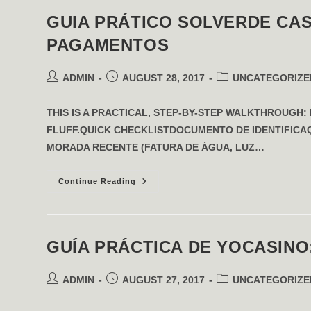
GUIA PRÁTICO SOLVERDE CAS
PAGAMENTOS
POST
POST
POST
ADMIN
AUGUST 28, 2017
UNCATEGORIZE
AUTHOR:
PUBLISHED:
CATEGORY:
THIS IS A PRACTICAL, STEP-BY-STEP WALKTHROUGH:
FLUFF.QUICK CHECKLISTDOCUMENTO DE IDENTIFICA
MORADA RECENTE (FATURA DE ÁGUA, LUZ…
Guia
Continue Reading
Prático
Solverde
Casino:
Cadastro,
Bônus
E
GUÍA PRÁCTICA DE YOCASINO
Pagamentos
POST
POST
POST
ADMIN
AUGUST 27, 2017
UNCATEGORIZE
AUTHOR:
PUBLISHED:
CATEGORY: