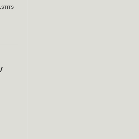
LSTĪTS
V
T