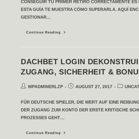
CONSEGUIR TU PRIMER RETIRO CORRECTAMENTE ES 
ESTA GUÍA TE MUESTRA CÓMO SUPERARLA. AQUÍ EN
GESTIONAR…
Guía
Continue Reading
Práctica
De
Yocasino:
Registro,
Bonos
Y
DACHBET LOGIN DEKONSTRUI
Retiros
ZUGANG, SICHERHEIT & BON
POST
POST
POST
WPADMINERLZP
AUGUST 27, 2017
UNCA
AUTHOR:
PUBLISHED:
CATEGOR
FÜR DEUTSCHE SPIELER, DIE WERT AUF EINE REIBU
DER ZUGANG ZUM KONTO DER ERSTE KRITISCHE SCHR
PROZESSES GEHT…
Dachbet
Continue Reading
Login