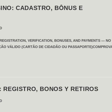
INO: CADASTRO, BÔNUS E
D
 REGISTRATION, VERIFICATION, BONUSES, AND PAYMENTS — NO
ÇÃO VÁLIDO (CARTÃO DE CIDADÃO OU PASSAPORTE)COMPROVA
: REGISTRO, BONOS Y RETIROS
D