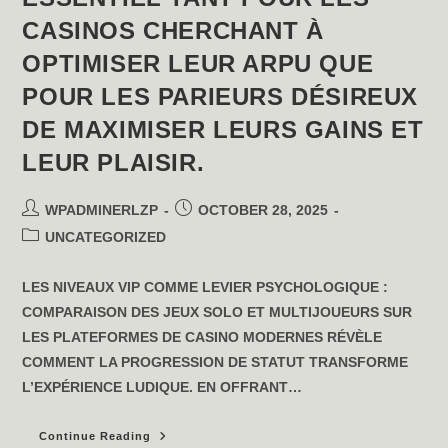
En
Direct
CASINOS CHERCHANT À
Et
Tableaux
OPTIMISER LEUR ARPU QUE
De
Classement
En
POUR LES PARIEURS DÉSIREUX
Temps
Réel
DE MAXIMISER LEURS GAINS ET
–
Rendent
Chaque
LEUR PLAISIR.
Interaction
Plus
Immersive.
POST
POST
WPADMINERLZP
OCTOBER 28, 2025
Le
Joueur
AUTHOR:
PUBLISHED:
POST
UNCATEGORIZED
Moderne
Attend
CATEGORY:
Donc
Non
LES NIVEAUX VIP COMME LEVIER PSYCHOLOGIQUE :
Seulement
Un
COMPARAISON DES JEUX SOLO ET MULTIJOUEURS SUR
RTP
LES PLATEFORMES DE CASINO MODERNES RÉVÈLE
Attractif
Mais
COMMENT LA PROGRESSION DE STATUT TRANSFORME
Aussi
Une
L’EXPÉRIENCE LUDIQUE. EN OFFRANT…
Reconnaissance
Sociale
Tangible
Via
Les
Continue Reading