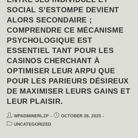
Moyenne
Des
SOCIAL S’ESTOMPE DEVIENT
Mises.
Parallèlement,
Les
ALORS SECONDAIRE ;
Avancées
Technologiques
COMPRENDRE CE MÉCANISME
–
Chat
PSYCHOLOGIQUE EST
Vocal
Intégré,
Streaming
ESSENTIEL TANT POUR LES
En
Direct
CASINOS CHERCHANT À
Et
Tableaux
OPTIMISER LEUR ARPU QUE
De
Classement
En
POUR LES PARIEURS DÉSIREUX
Temps
Réel
DE MAXIMISER LEURS GAINS ET
–
Rendent
Chaque
LEUR PLAISIR.
Interaction
Plus
Immersive.
POST
POST
WPADMINERLZP
OCTOBER 28, 2025
Le
Joueur
AUTHOR:
PUBLISHED:
POST
UNCATEGORIZED
Moderne
Attend
CATEGORY:
Donc