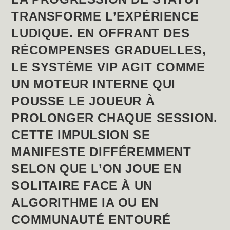
Est
La
Essentiel
Progression
TRANSFORME L’EXPÉRIENCE
Tant
De
Pour
Statut
Les
Transforme
LUDIQUE. EN OFFRANT DES
Casinos
L’expérience
Cherchant
Ludique.
RÉCOMPENSES GRADUELLES,
À
En
Optimiser
Offrant
LE SYSTÈME VIP AGIT COMME
Leur
Des
ARPU
Récompenses
Que
Graduelles,
UN MOTEUR INTERNE QUI
Pour
Le
Les
Système
POUSSE LE JOUEUR À
Parieurs
VIP
Désireux
Agit
PROLONGER CHAQUE SESSION.
De
Comme
Maximiser
Un
Leurs
Moteur
CETTE IMPULSION SE
Gains
Interne
Et
Qui
MANIFESTE DIFFÉREMMENT
Leur
Pousse
Plaisir.
Le
SELON QUE L’ON JOUE EN
Joueur
À
Prolonger
SOLITAIRE FACE À UN
Chaque
Session.
ALGORITHME IA OU EN
Cette
Impulsion
Se
COMMUNAUTÉ ENTOURÉ
Manifeste