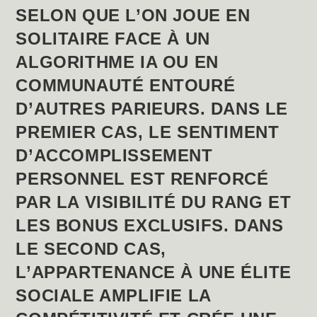
Plaisir.
Le
SELON QUE L’ON JOUE EN
Joueur
À
Prolonger
SOLITAIRE FACE À UN
Chaque
Session.
ALGORITHME IA OU EN
Cette
Impulsion
Se
COMMUNAUTÉ ENTOURÉ
Manifeste
Différemment
D’AUTRES PARIEURS. DANS LE
Selon
Que
PREMIER CAS, LE SENTIMENT
L’on
Joue
En
D’ACCOMPLISSEMENT
Solitaire
Face
PERSONNEL EST RENFORCÉ
À
Un
PAR LA VISIBILITÉ DU RANG ET
Algorithme
IA
Ou
LES BONUS EXCLUSIFS. DANS
En
Communauté
LE SECOND CAS,
Entouré
D’autres
L’APPARTENANCE À UNE ÉLITE
Parieurs.
Dans
Le
SOCIALE AMPLIFIE LA
Premier
Cas,