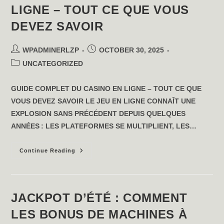
LIGNE – TOUT CE QUE VOUS
DEVEZ SAVOIR
POST
POST
WPADMINERLZP
OCTOBER 30, 2025
AUTHOR:
PUBLISHED:
POST
UNCATEGORIZED
CATEGORY:
GUIDE COMPLET DU CASINO EN LIGNE – TOUT CE QUE
VOUS DEVEZ SAVOIR LE JEU EN LIGNE CONNAÎT UNE
EXPLOSION SANS PRÉCÉDENT DEPUIS QUELQUES
ANNÉES : LES PLATEFORMES SE MULTIPLIENT, LES…
Guide
Continue Reading
Complet
Du
Casino
En
Ligne
–
JACKPOT D’ÉTÉ : COMMENT
Tout
Ce
LES BONUS DE MACHINES À
Que
Vous