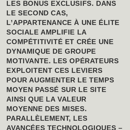
Ou
LES BONUS EXCLUSIFS. DANS
En
Communauté
LE SECOND CAS,
Entouré
D’autres
L’APPARTENANCE À UNE ÉLITE
Parieurs.
Dans
Le
SOCIALE AMPLIFIE LA
Premier
Cas,
COMPÉTITIVITÉ ET CRÉE UNE
Le
Sentiment
DYNAMIQUE DE GROUPE
D’accomplissement
Personnel
Est
MOTIVANTE. LES OPÉRATEURS
Renforcé
Par
EXPLOITENT CES LEVIERS
La
Visibilité
Du
POUR AUGMENTER LE TEMPS
Rang
Et
MOYEN PASSÉ SUR LE SITE
Les
Bonus
AINSI QUE LA VALEUR
Exclusifs.
Dans
Le
MOYENNE DES MISES.
Second
Cas,
PARALLÈLEMENT, LES
L’appartenance
À
AVANCÉES TECHNOLOGIQUES –
Une