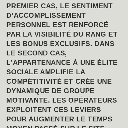
Que
PREMIER CAS, LE SENTIMENT
L’on
Joue
En
D’ACCOMPLISSEMENT
Solitaire
Face
PERSONNEL EST RENFORCÉ
À
Un
PAR LA VISIBILITÉ DU RANG ET
Algorithme
IA
Ou
LES BONUS EXCLUSIFS. DANS
En
Communauté
LE SECOND CAS,
Entouré
D’autres
L’APPARTENANCE À UNE ÉLITE
Parieurs.
Dans
Le
SOCIALE AMPLIFIE LA
Premier
Cas,
COMPÉTITIVITÉ ET CRÉE UNE
Le
Sentiment
DYNAMIQUE DE GROUPE
D’accomplissement
Personnel
Est
MOTIVANTE. LES OPÉRATEURS
Renforcé
Par
EXPLOITENT CES LEVIERS
La
Visibilité
Du
POUR AUGMENTER LE TEMPS
Rang
Et