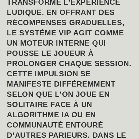
TRANSFORME L’EXPÉRIENCE
Tant
De
Pour
Statut
Les
Transforme
LUDIQUE. EN OFFRANT DES
Casinos
L’expérience
Cherchant
Ludique.
RÉCOMPENSES GRADUELLES,
À
En
Optimiser
Offrant
LE SYSTÈME VIP AGIT COMME
Leur
Des
ARPU
Récompenses
Que
Graduelles,
UN MOTEUR INTERNE QUI
Pour
Le
Les
Système
POUSSE LE JOUEUR À
Parieurs
VIP
Désireux
Agit
PROLONGER CHAQUE SESSION.
De
Comme
Maximiser
Un
Leurs
Moteur
CETTE IMPULSION SE
Gains
Interne
Et
Qui
MANIFESTE DIFFÉREMMENT
Leur
Pousse
Plaisir.
Le
SELON QUE L’ON JOUE EN
Joueur
À
Prolonger
SOLITAIRE FACE À UN
Chaque
Session.
ALGORITHME IA OU EN
Cette
Impulsion
Se
COMMUNAUTÉ ENTOURÉ
Manifeste
Différemment
D’AUTRES PARIEURS. DANS LE
Selon