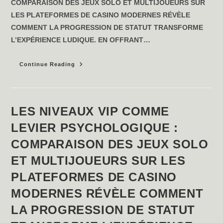
Un
COMPARAISON DES JEUX SOLO ET MULTIJOUEURS SUR
RTP
LES PLATEFORMES DE CASINO MODERNES RÉVÈLE
Attractif
Mais
COMMENT LA PROGRESSION DE STATUT TRANSFORME
Aussi
Une
L’EXPÉRIENCE LUDIQUE. EN OFFRANT…
Reconnaissance
Sociale
Tangible
Via
Les
Continue Reading
Son
Niveaux
Niveau
VIP
VIP.
Comme
Lorsque
Levier
La
Psychologique
Frontière
:
LES NIVEAUX VIP COMME
Entre
Comparaison
Jeu
Des
LEVIER PSYCHOLOGIQUE :
Individuel
Jeux
Et
Solo
Social
COMPARAISON DES JEUX SOLO
Et
S’estompe
Multijoueurs
Devient
Sur
ET MULTIJOUEURS SUR LES
Alors
Les
Secondaire
Plateformes
PLATEFORMES DE CASINO
;
De
Comprendre
Casino
Ce
Modernes
MODERNES RÉVÈLE COMMENT
Mécanisme
Révèle
Psychologique
Comment
LA PROGRESSION DE STATUT
Est
La
Essentiel
Progression