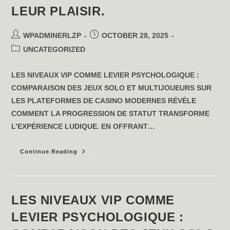
Rendent
Chaque
LEUR PLAISIR.
Interaction
Plus
Immersive.
POST
POST
WPADMINERLZP
OCTOBER 28, 2025
Le
Joueur
AUTHOR:
PUBLISHED:
POST
UNCATEGORIZED
Moderne
Attend
CATEGORY:
Donc
Non
LES NIVEAUX VIP COMME LEVIER PSYCHOLOGIQUE :
Seulement
Un
COMPARAISON DES JEUX SOLO ET MULTIJOUEURS SUR
RTP
LES PLATEFORMES DE CASINO MODERNES RÉVÈLE
Attractif
Mais
COMMENT LA PROGRESSION DE STATUT TRANSFORME
Aussi
Une
L’EXPÉRIENCE LUDIQUE. EN OFFRANT…
Reconnaissance
Sociale
Tangible
Via
Les
Continue Reading
Son
Niveaux
Niveau
VIP
VIP.
Comme
Lorsque
Levier
La
Psychologique
Frontière
:
LES NIVEAUX VIP COMME
Entre
Comparaison
Jeu
Des
LEVIER PSYCHOLOGIQUE :
Individuel
Jeux
Et
Solo