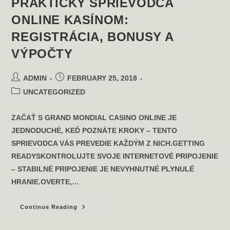
PRAKTICKÝ SPRIEVODCA
Játékosoknak
ONLINE KASÍNOM:
REGISTRÁCIA, BONUSY A
VÝPOČTY
POST
POST
ADMIN
FEBRUARY 25, 2018
AUTHOR:
PUBLISHED:
POST
UNCATEGORIZED
CATEGORY:
ZAČAŤ S GRAND MONDIAL CASINO ONLINE JE
JEDNODUCHÉ, KEĎ POZNÁTE KROKY – TENTO
SPRIEVODCA VÁS PREVEDIE KAŽDÝM Z NICH.GETTING
READYSKONTROLUJTE SVOJE INTERNETOVÉ PRIPOJENIE
– STABILNÉ PRIPOJENIE JE NEVYHNUTNÉ PLYNULÉ
HRANIE.OVERTE,…
Praktický
Continue Reading
Sprievodca
Online
Kasínom: