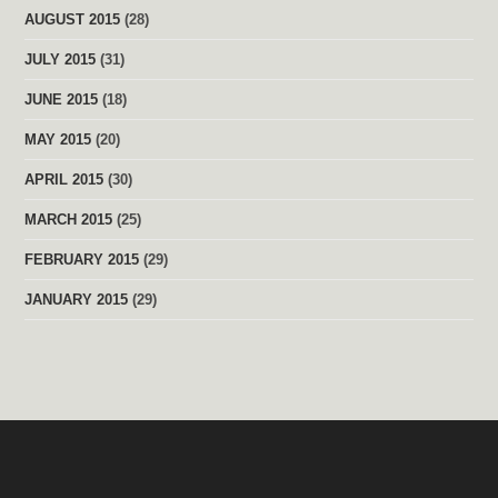
AUGUST 2015
(28)
JULY 2015
(31)
JUNE 2015
(18)
MAY 2015
(20)
APRIL 2015
(30)
MARCH 2015
(25)
FEBRUARY 2015
(29)
JANUARY 2015
(29)