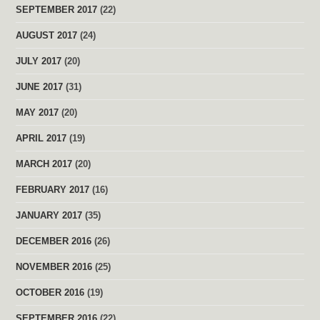
SEPTEMBER 2017
(22)
AUGUST 2017
(24)
JULY 2017
(20)
JUNE 2017
(31)
MAY 2017
(20)
APRIL 2017
(19)
MARCH 2017
(20)
FEBRUARY 2017
(16)
JANUARY 2017
(35)
DECEMBER 2016
(26)
NOVEMBER 2016
(25)
OCTOBER 2016
(19)
SEPTEMBER 2016
(22)