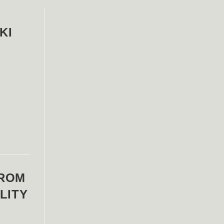
KI
Ą
FROM
LITY