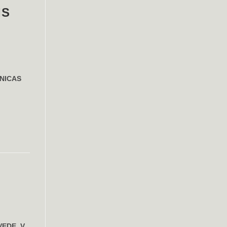
IS
NICAS
EDE. V