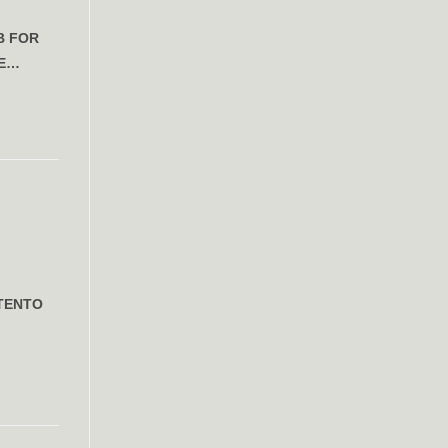
B FOR
HE…
 TENTO