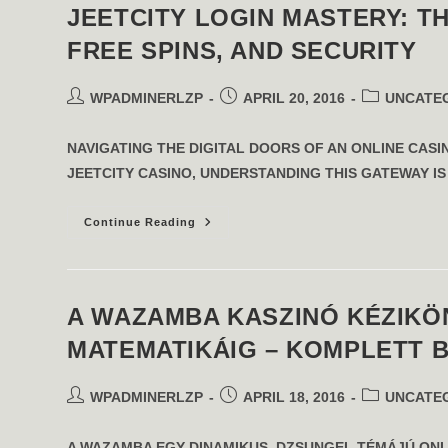
:
JEETCITY LOGIN MASTERY: T
Stratégies
De
FREE SPINS, AND SECURITY
Bonus
Et
Dépannage
Avancé
POST
POST
POST
WPADMINERLZP
APRIL 20, 2016
UNCATE
–
AUTHOR:
PUBLISHED:
CATEGORY:
Guide
Exhaustif
NAVIGATING THE DIGITAL DOORS OF AN ONLINE CASI
JEETCITY CASINO, UNDERSTANDING THIS GATEWAY 
Jeetcity
Continue Reading
Login
Mastery:
The
Ultimate
Handbook
For
A WAZAMBA KASZINÓ KÉZIKÖ
Access,
Free
MATEMATIKÁIG – KOMPLETT 
Spins,
And
Security
POST
POST
POST
WPADMINERLZP
APRIL 18, 2016
UNCATE
AUTHOR:
PUBLISHED:
CATEGORY:
A WAZAMBA EGY DINAMIKUS, DZSUNGEL TÉMÁJÚ ONLI