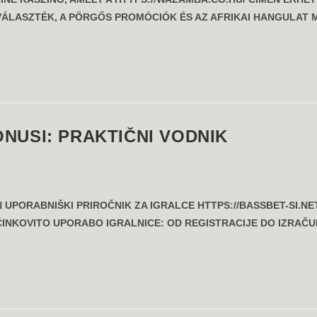
VÁLASZTÉK, A PÖRGŐS PROMÓCIÓK ÉS AZ AFRIKAI HANGULAT
NUSI: PRAKTIČNI VODNIK
 UPORABNIŠKI PRIROČNIK ZA IGRALCE HTTPS://BASSBET-SI.NET
ČINKOVITO UPORABO IGRALNICE: OD REGISTRACIJE DO IZRAČ