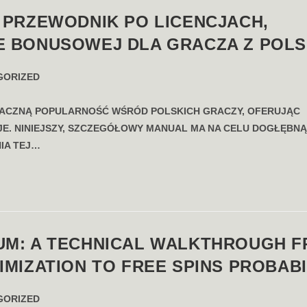
 PRZEWODNIK PO LICENCJACH,
E BONUSOWEJ DLA GRACZA Z POLS
GORIZED
NACZNĄ POPULARNOŚĆ WŚRÓD POLSKICH GRACZY, OFERUJĄC
JE. NINIEJSZY, SZCZEGÓŁOWY MANUAL MA NA CELU DOGŁĘBN
IA TEJ…
UM: A TECHNICAL WALKTHROUGH 
IMIZATION TO FREE SPINS PROBABI
GORIZED