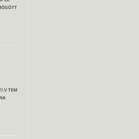
 MÖGÖTT
/.V TEM
UNA