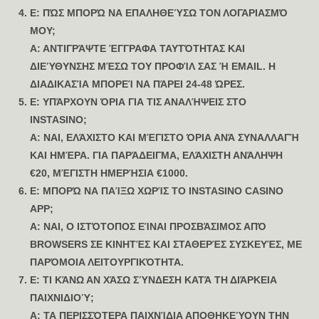
Ε: ΠΏΣ ΜΠΟΡΏ ΝΑ ΕΠΑΛΗΘΕΎΣΩ ΤΟΝ ΛΟΓΑΡΙΑΣΜΌ
ΜΟΥ;
Α: ΑΝΤΙΓΡΆΨΤΕ ΈΓΓΡΑΦΑ ΤΑΥΤΌΤΗΤΑΣ ΚΑΙ
ΔΙΕΎΘΥΝΣΗΣ ΜΈΣΩ ΤΟΥ ΠΡΟΦΊΛ ΣΑΣ Ή EMAIL. Η
ΔΙΑΔΙΚΑΣΊΑ ΜΠΟΡΕΊ ΝΑ ΠΆΡΕΙ 24-48 ΏΡΕΣ.
Ε: ΥΠΆΡΧΟΥΝ ΌΡΙΑ ΓΙΑ ΤΙΣ ΑΝΑΛΉΨΕΙΣ ΣΤΟ
INSTASINO;
Α: ΝΑΙ, ΕΛΆΧΙΣΤΟ ΚΑΙ ΜΈΓΙΣΤΟ ΌΡΙΑ ΑΝΆ ΣΥΝΑΛΛΑΓΉ
ΚΑΙ ΗΜΈΡΑ. ΓΙΑ ΠΑΡΆΔΕΙΓΜΑ, ΕΛΆΧΙΣΤΗ ΑΝΆΛΗΨΗ
€20, ΜΈΓΙΣΤΗ ΗΜΕΡΉΣΙΑ €1000.
Ε: ΜΠΟΡΏ ΝΑ ΠΑΊΞΩ ΧΩΡΊΣ ΤΟ INSTASINO CASINO
APP;
Α: ΝΑΙ, Ο ΙΣΤΌΤΟΠΟΣ ΕΊΝΑΙ ΠΡΟΣΒΆΣΙΜΟΣ ΑΠΌ
BROWSERS ΣΕ ΚΙΝΗΤΈΣ ΚΑΙ ΣΤΑΘΕΡΈΣ ΣΥΣΚΕΥΈΣ, ΜΕ
ΠΑΡΌΜΟΙΑ ΛΕΙΤΟΥΡΓΙΚΌΤΗΤΑ.
Ε: ΤΙ ΚΆΝΩ ΑΝ ΧΆΣΩ ΣΎΝΔΕΣΗ ΚΑΤΆ ΤΗ ΔΙΆΡΚΕΙΑ
ΠΑΙΧΝΙΔΙΟΎ;
Α: ΤΑ ΠΕΡΙΣΣΌΤΕΡΑ ΠΑΙΧΝΊΔΙΑ ΑΠΟΘΗΚΕΎΟΥΝ ΤΗΝ