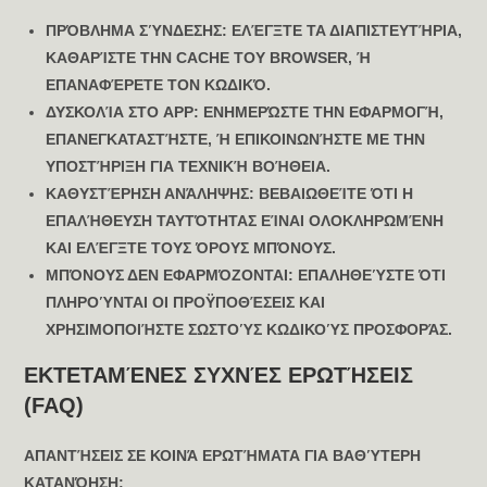
ΠΡΌΒΛΗΜΑ ΣΎΝΔΕΣΗΣ:
ΕΛΈΓΞΤΕ ΤΑ ΔΙΑΠΙΣΤΕΥΤΉΡΙΑ,
ΚΑΘΑΡΊΣΤΕ ΤΗΝ CACHE ΤΟΥ BROWSER, Ή
ΕΠΑΝΑΦΈΡΕΤΕ ΤΟΝ ΚΩΔΙΚΌ.
ΔΥΣΚΟΛΊΑ ΣΤΟ APP:
ΕΝΗΜΕΡΏΣΤΕ ΤΗΝ ΕΦΑΡΜΟΓΉ,
ΕΠΑΝΕΓΚΑΤΑΣΤΉΣΤΕ, Ή ΕΠΙΚΟΙΝΩΝΉΣΤΕ ΜΕ ΤΗΝ
ΥΠΟΣΤΉΡΙΞΗ ΓΙΑ ΤΕΧΝΙΚΉ ΒΟΉΘΕΙΑ.
ΚΑΘΥΣΤΈΡΗΣΗ ΑΝΆΛΗΨΗΣ:
ΒΕΒΑΙΩΘΕΊΤΕ ΌΤΙ Η
ΕΠΑΛΉΘΕΥΣΗ ΤΑΥΤΌΤΗΤΑΣ ΕΊΝΑΙ ΟΛΟΚΛΗΡΩΜΈΝΗ
ΚΑΙ ΕΛΈΓΞΤΕ ΤΟΥΣ ΌΡΟΥΣ ΜΠΌΝΟΥΣ.
ΜΠΌΝΟΥΣ ΔΕΝ ΕΦΑΡΜΌΖΟΝΤΑΙ:
ΕΠΑΛΗΘΕΎΣΤΕ ΌΤΙ
ΠΛΗΡΟΎΝΤΑΙ ΟΙ ΠΡΟΫΠΟΘΈΣΕΙΣ ΚΑΙ
ΧΡΗΣΙΜΟΠΟΙΉΣΤΕ ΣΩΣΤΟΎΣ ΚΩΔΙΚΟΎΣ ΠΡΟΣΦΟΡΆΣ.
ΕΚΤΕΤΑΜΈΝΕΣ ΣΥΧΝΈΣ ΕΡΩΤΉΣΕΙΣ
(FAQ)
ΑΠΑΝΤΉΣΕΙΣ ΣΕ ΚΟΙΝΆ ΕΡΩΤΉΜΑΤΑ ΓΙΑ ΒΑΘΎΤΕΡΗ
ΚΑΤΑΝΌΗΣΗ: