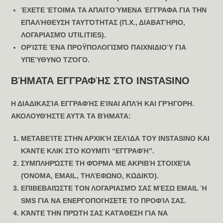
ΈΧΕΤΕ ΈΤΟΙΜΑ ΤΑ ΑΠΑΙΤΟΎΜΕΝΑ ΈΓΓΡΑΦΑ ΓΙΑ ΤΗΝ
ΕΠΑΛΉΘΕΥΣΗ ΤΑΥΤΌΤΗΤΑΣ (Π.Χ., ΔΙΑΒΑΤΉΡΙΟ,
ΛΟΓΑΡΙΑΣΜΌ UTILITIES).
ΟΡΊΣΤΕ ΈΝΑ ΠΡΟΫΠΟΛΟΓΙΣΜΌ ΠΑΙΧΝΙΔΙΟΎ ΓΙΑ
ΥΠΕΎΘΥΝΟ ΤΖΌΓΟ.
ΒΉΜΑΤΑ ΕΓΓΡΑΦΉΣ ΣΤΟ INSTASINO
Η ΔΙΑΔΙΚΑΣΊΑ ΕΓΓΡΑΦΉΣ ΕΊΝΑΙ ΑΠΛΉ ΚΑΙ ΓΡΉΓΟΡΗ.
ΑΚΟΛΟΥΘΉΣΤΕ ΑΥΤΆ ΤΑ ΒΉΜΑΤΑ:
ΜΕΤΑΒΕΊΤΕ ΣΤΗΝ ΑΡΧΙΚΉ ΣΕΛΊΔΑ ΤΟΥ INSTASINO ΚΑΙ
ΚΆΝΤΕ ΚΛΙΚ ΣΤΟ ΚΟΥΜΠΊ “ΕΓΓΡΑΦΉ”.
ΣΥΜΠΛΗΡΏΣΤΕ ΤΗ ΦΌΡΜΑ ΜΕ ΑΚΡΙΒΉ ΣΤΟΙΧΕΊΑ
(ΌΝΟΜΑ, EMAIL, ΤΗΛΈΦΩΝΟ, ΚΩΔΙΚΌ).
ΕΠΙΒΕΒΑΙΏΣΤΕ ΤΟΝ ΛΟΓΑΡΙΑΣΜΌ ΣΑΣ ΜΈΣΩ EMAIL Ή
SMS ΓΙΑ ΝΑ ΕΝΕΡΓΟΠΟΙΉΣΕΤΕ ΤΟ ΠΡΟΦΊΛ ΣΑΣ.
ΚΆΝΤΕ ΤΗΝ ΠΡΏΤΗ ΣΑΣ ΚΑΤΆΘΕΣΗ ΓΙΑ ΝΑ