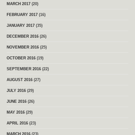
MARCH 2017
(20)
FEBRUARY 2017
(16)
JANUARY 2017
(35)
DECEMBER 2016
(26)
NOVEMBER 2016
(25)
OCTOBER 2016
(19)
SEPTEMBER 2016
(22)
AUGUST 2016
(27)
JULY 2016
(29)
JUNE 2016
(26)
MAY 2016
(29)
APRIL 2016
(23)
MARCH 2016
(23)