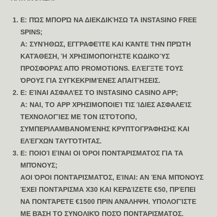
Ε: ΠΏΣ ΜΠΟΡΏ ΝΑ ΔΙΕΚΔΙΚΉΣΩ ΤΑ INSTASINO FREE
SPINS;
Α: ΣΥΝΉΘΩΣ, ΕΓΓΡΑΦΕΊΤΕ ΚΑΙ ΚΆΝΤΕ ΤΗΝ ΠΡΏΤΗ
ΚΑΤΆΘΕΣΗ, Ή ΧΡΗΣΙΜΟΠΟΙΉΣΤΕ ΚΩΔΙΚΟΎΣ
ΠΡΟΣΦΟΡΆΣ ΑΠΌ PROMOTIONS. ΕΛΈΓΞΤΕ ΤΟΥΣ
ΌΡΟΥΣ ΓΙΑ ΣΥΓΚΕΚΡΙΜΈΝΕΣ ΑΠΑΙΤΉΣΕΙΣ.
Ε: ΕΊΝΑΙ ΑΣΦΑΛΈΣ ΤΟ INSTASINO CASINO APP;
Α: ΝΑΙ, ΤΟ APP ΧΡΗΣΙΜΟΠΟΙΕΊ ΤΙΣ ΊΔΙΕΣ ΑΣΦΑΛΕΊΣ
ΤΕΧΝΟΛΟΓΊΕΣ ΜΕ ΤΟΝ ΙΣΤΌΤΟΠΟ,
ΣΥΜΠΕΡΙΛΑΜΒΑΝΟΜΈΝΗΣ ΚΡΥΠΤΟΓΡΆΦΗΣΗΣ ΚΑΙ
ΕΛΈΓΧΩΝ ΤΑΥΤΌΤΗΤΑΣ.
Ε: ΠΟΙΟΊ ΕΊΝΑΙ ΟΙ ΌΡΟΙ ΠΟΝΤΆΡΙΣΜΑΤΟΣ ΓΙΑ ΤΑ
ΜΠΌΝΟΥΣ;
ΑΟΙ ΌΡΟΙ ΠΟΝΤΆΡΙΣΜΑΤΌΣ, ΕΊΝΑΙ: ΑΝ ΈΝΑ ΜΠΌΝΟΥΣ
ΈΧΕΙ ΠΟΝΤΆΡΙΣΜΑ X30 ΚΑΙ ΚΕΡΔΊΖΕΤΕ €50, ΠΡΈΠΕΙ
ΝΑ ΠΟΝΤΆΡΕΤΕ €1500 ΠΡΙΝ ΑΝΆΛΗΨΗ. ΥΠΟΛΟΓΊΣΤΕ
ΜΕ ΒΆΣΗ ΤΟ ΣΥΝΟΛΙΚΌ ΠΟΣΌ ΠΟΝΤΆΡΙΣΜΑΤΟΣ.