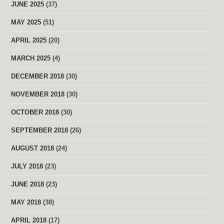
JUNE 2025
(37)
MAY 2025
(51)
APRIL 2025
(20)
MARCH 2025
(4)
DECEMBER 2018
(30)
NOVEMBER 2018
(30)
OCTOBER 2018
(30)
SEPTEMBER 2018
(26)
AUGUST 2018
(24)
JULY 2018
(23)
JUNE 2018
(23)
MAY 2018
(38)
APRIL 2018
(17)