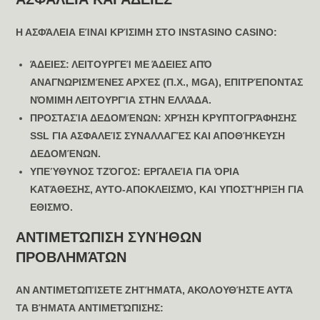
Η ΑΣΦΆΛΕΙΑ ΕΊΝΑΙ ΚΡΊΣΙΜΗ ΣΤΟ INSTASINO CASINO:
ΆΔΕΙΕΣ:
ΛΕΙΤΟΥΡΓΕΊ ΜΕ ΆΔΕΙΕΣ ΑΠΌ
ΑΝΑΓΝΩΡΙΣΜΈΝΕΣ ΑΡΧΈΣ (Π.Χ., MGA), ΕΠΙΤΡΈΠΟΝΤΑΣ
ΝΌΜΙΜΗ ΛΕΙΤΟΥΡΓΊΑ ΣΤΗΝ ΕΛΛΆΔΑ.
ΠΡΟΣΤΑΣΊΑ ΔΕΔΟΜΈΝΩΝ:
ΧΡΉΣΗ ΚΡΥΠΤΟΓΡΆΦΗΣΗΣ
SSL ΓΙΑ ΑΣΦΑΛΕΊΣ ΣΥΝΑΛΛΑΓΈΣ ΚΑΙ ΑΠΟΘΉΚΕΥΣΗ
ΔΕΔΟΜΈΝΩΝ.
ΥΠΕΎΘΥΝΟΣ ΤΖΌΓΟΣ:
ΕΡΓΑΛΕΊΑ ΓΙΑ ΌΡΙΑ
ΚΑΤΆΘΕΣΗΣ, ΑΥΤΟ-ΑΠΟΚΛΕΙΣΜΌ, ΚΑΙ ΥΠΟΣΤΉΡΙΞΗ ΓΙΑ
ΕΘΙΣΜΌ.
ΑΝΤΙΜΕΤΏΠΙΣΗ ΣΥΝΉΘΩΝ
ΠΡΟΒΛΗΜΆΤΩΝ
ΑΝ ΑΝΤΙΜΕΤΩΠΊΣΕΤΕ ΖΗΤΉΜΑΤΑ, ΑΚΟΛΟΥΘΉΣΤΕ ΑΥΤΆ
ΤΑ ΒΉΜΑΤΑ ΑΝΤΙΜΕΤΏΠΙΣΗΣ: