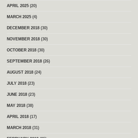
APRIL 2025
(20)
MARCH 2025
(4)
DECEMBER 2018
(30)
NOVEMBER 2018
(30)
OCTOBER 2018
(30)
SEPTEMBER 2018
(26)
AUGUST 2018
(24)
JULY 2018
(23)
JUNE 2018
(23)
MAY 2018
(38)
APRIL 2018
(17)
MARCH 2018
(31)