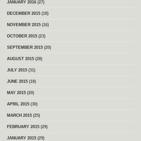
JANUARY 2016
(27)
DECEMBER 2015
(18)
NOVEMBER 2015
(16)
OCTOBER 2015
(23)
SEPTEMBER 2015
(20)
AUGUST 2015
(28)
JULY 2015
(31)
JUNE 2015
(18)
MAY 2015
(20)
APRIL 2015
(30)
MARCH 2015
(25)
FEBRUARY 2015
(29)
JANUARY 2015
(29)