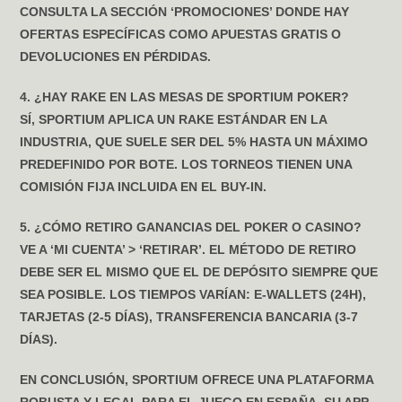
CONSULTA LA SECCIÓN ‘PROMOCIONES’ DONDE HAY
OFERTAS ESPECÍFICAS COMO APUESTAS GRATIS O
DEVOLUCIONES EN PÉRDIDAS.
4. ¿HAY RAKE EN LAS MESAS DE SPORTIUM POKER?
SÍ, SPORTIUM APLICA UN RAKE ESTÁNDAR EN LA
INDUSTRIA, QUE SUELE SER DEL 5% HASTA UN MÁXIMO
PREDEFINIDO POR BOTE. LOS TORNEOS TIENEN UNA
COMISIÓN FIJA INCLUIDA EN EL BUY-IN.
5. ¿CÓMO RETIRO GANANCIAS DEL POKER O CASINO?
VE A ‘MI CUENTA’ > ‘RETIRAR’. EL MÉTODO DE RETIRO
DEBE SER EL MISMO QUE EL DE DEPÓSITO SIEMPRE QUE
SEA POSIBLE. LOS TIEMPOS VARÍAN: E-WALLETS (24H),
TARJETAS (2-5 DÍAS), TRANSFERENCIA BANCARIA (3-7
DÍAS).
EN CONCLUSIÓN, SPORTIUM OFRECE UNA PLATAFORMA
ROBUSTA Y LEGAL PARA EL JUEGO EN ESPAÑA. SU APP