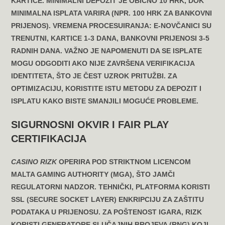
KARTICE. MINIMALNI DEPOZIT JE OBIČNO 10 HRK, DOK
MINIMALNA ISPLATA VARIRA (NPR. 100 HRK ZA BANKOVNI
PRIJENOS). VREMENA PROCESUIRANJA: E-NOVČANICI SU
TRENUTNI, KARTICE 1-3 DANA, BANKOVNI PRIJENOSI 3-5
RADNIH DANA. VAŽNO JE NAPOMENUTI DA SE ISPLATE
MOGU ODGODITI AKO NIJE ZAVRŠENA VERIFIKACIJA
IDENTITETA, ŠTO JE ČEST UZROK PRITUŽBI. ZA
OPTIMIZACIJU, KORISTITE ISTU METODU ZA DEPOZIT I
ISPLATU KAKO BISTE SMANJILI MOGUĆE PROBLEME.
SIGURNOSNI OKVIR I FAIR PLAY
CERTIFIKACIJA
CASINO RIZK
OPERIRA POD STRIKTNOM LICENCOM
MALTA GAMING AUTHORITY (MGA), ŠTO JAMČI
REGULATORNI NADZOR. TEHNIČKI, PLATFORMA KORISTI
SSL (SECURE SOCKET LAYER) ENKRIPCIJU ZA ZAŠTITU
PODATAKA U PRIJENOSU. ZA POŠTENOST IGARA, RIZK
KORISTI GENERATORE SLUČAJNIH BROJEVA (RNG) KOJI