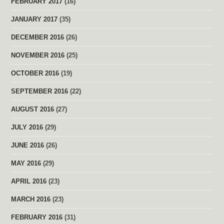
FEBRUARY 2017
(16)
JANUARY 2017
(35)
DECEMBER 2016
(26)
NOVEMBER 2016
(25)
OCTOBER 2016
(19)
SEPTEMBER 2016
(22)
AUGUST 2016
(27)
JULY 2016
(29)
JUNE 2016
(26)
MAY 2016
(29)
APRIL 2016
(23)
MARCH 2016
(23)
FEBRUARY 2016
(31)