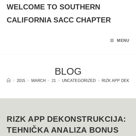
SKIP
WELCOME TO SOUTHERN
TO
CALIFORNIA SACC CHAPTER
CONTENT
MENU
BLOG
>
2015
>
MARCH
>
21
>
UNCATEGORIZED
>
RIZK APP DEKON
RIZK APP DEKONSTRUKCIJA:
TEHNIČKA ANALIZA BONUS