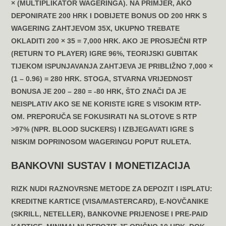
× (MULTIPLIKATOR WAGERINGA)
. NA PRIMJER, AKO
DEPONIRATE 200 HRK I DOBIJETE BONUS OD 200 HRK S
WAGERING ZAHTJEVOM 35X, UKUPNO TREBATE
OKLADITI 200 × 35 = 7,000 HRK. AKO JE PROSJEČNI RTP
(RETURN TO PLAYER) IGRE 96%, TEORIJSKI GUBITAK
TIJEKOM ISPUNJAVANJA ZAHTJEVA JE PRIBLIŽNO 7,000 ×
(1 – 0.96) = 280 HRK. STOGA, STVARNA VRIJEDNOST
BONUSA JE 200 – 280 = -80 HRK, ŠTO ZNAČI DA JE
NEISPLATIV AKO SE NE KORISTE IGRE S VISOKIM RTP-
OM. PREPORUČA SE FOKUSIRATI NA SLOTOVE S RTP
>97% (NPR. BLOOD SUCKERS) I IZBJEGAVATI IGRE S
NISKIM DOPRINOSOM WAGERINGU POPUT RULETA.
BANKOVNI SUSTAV I MONETIZACIJA
RIZK NUDI RAZNOVRSNE METODE ZA DEPOZIT I ISPLATU:
KREDITNE KARTICE (VISA/MASTERCARD), E-NOVČANIKE
(SKRILL, NETELLER), BANKOVNE PRIJENOSE I PRE-PAID