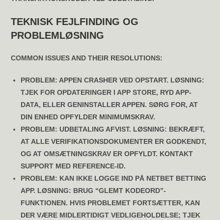
TEKNISK FEJLFINDING OG
PROBLEMLØSNING
COMMON ISSUES AND THEIR RESOLUTIONS:
PROBLEM:
APPEN CRASHER VED OPSTART.
LØSNING:
TJEK FOR OPDATERINGER I APP STORE, RYD APP-
DATA, ELLER GENINSTALLER APPEN. SØRG FOR, AT
DIN ENHED OPFYLDER MINIMUMSKRAV.
PROBLEM:
UDBETALING AFVIST.
LØSNING:
BEKRÆFT,
AT ALLE VERIFIKATIONSDOKUMENTER ER GODKENDT,
OG AT OMSÆTNINGSKRAV ER OPFYLDT. KONTAKT
SUPPORT MED REFERENCE-ID.
PROBLEM:
KAN IKKE LOGGE IND PÅ NETBET BETTING
APP.
LØSNING:
BRUG “GLEMT KODEORD”-
FUNKTIONEN. HVIS PROBLEMET FORTSÆTTER, KAN
DER VÆRE MIDLERTIDIGT VEDLIGEHOLDELSE; TJEK