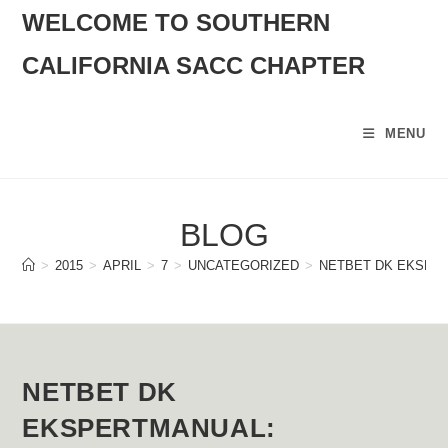
SKIP
WELCOME TO SOUTHERN
TO
CALIFORNIA SACC CHAPTER
CONTENT
MENU
BLOG
>
2015
>
APRIL
>
7
>
UNCATEGORIZED
>
NETBET DK EKSPE
NETBET DK
EKSPERTMANUAL: