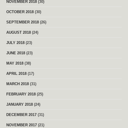
NOVEMBER 2018
(30)
OCTOBER 2018
(30)
SEPTEMBER 2018
(26)
AUGUST 2018
(24)
JULY 2018
(23)
JUNE 2018
(23)
MAY 2018
(38)
APRIL 2018
(17)
MARCH 2018
(31)
FEBRUARY 2018
(25)
JANUARY 2018
(24)
DECEMBER 2017
(31)
NOVEMBER 2017
(21)