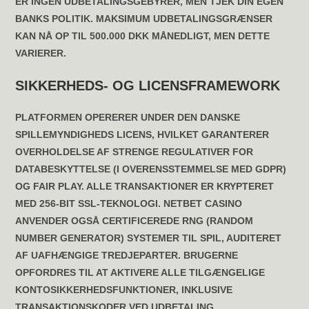
ER INGEN UDBETALINGSGEBYRER, MEN TJEK DIN EGEN
BANKS POLITIK. MAKSIMUM UDBETALINGSGRÆNSER
KAN NÅ OP TIL 500.000 DKK MÅNEDLIGT, MEN DETTE
VARIERER.
SIKKERHEDS- OG LICENSFRAMEWORK
PLATFORMEN OPERERER UNDER DEN DANSKE
SPILLEMYNDIGHEDS LICENS, HVILKET GARANTERER
OVERHOLDELSE AF STRENGE REGULATIVER FOR
DATABESKYTTELSE (I OVERENSSTEMMELSE MED GDPR)
OG FAIR PLAY. ALLE TRANSAKTIONER ER KRYPTERET
MED 256-BIT SSL-TEKNOLOGI. NETBET CASINO
ANVENDER OGSÅ CERTIFICEREDE RNG (RANDOM
NUMBER GENERATOR) SYSTEMER TIL SPIL, AUDITERET
AF UAFHÆNGIGE TREDJEPARTER. BRUGERNE
OPFORDRES TIL AT AKTIVERE ALLE TILGÆNGELIGE
KONTOSIKKERHEDSFUNKTIONER, INKLUSIVE
TRANSAKTIONSKODER VED UDBETALING.