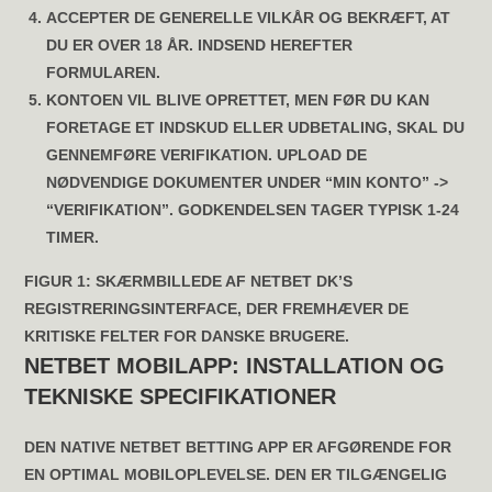
ACCEPTER DE GENERELLE VILKÅR OG BEKRÆFT, AT
DU ER OVER 18 ÅR. INDSEND HEREFTER
FORMULAREN.
KONTOEN VIL BLIVE OPRETTET, MEN FØR DU KAN
FORETAGE ET INDSKUD ELLER UDBETALING, SKAL DU
GENNEMFØRE VERIFIKATION. UPLOAD DE
NØDVENDIGE DOKUMENTER UNDER “MIN KONTO” ->
“VERIFIKATION”. GODKENDELSEN TAGER TYPISK 1-24
TIMER.
FIGUR 1: SKÆRMBILLEDE AF NETBET DK’S
REGISTRERINGSINTERFACE, DER FREMHÆVER DE
KRITISKE FELTER FOR DANSKE BRUGERE.
NETBET MOBILAPP: INSTALLATION OG
TEKNISKE SPECIFIKATIONER
DEN NATIVE NETBET BETTING APP ER AFGØRENDE FOR
EN OPTIMAL MOBILOPLEVELSE. DEN ER TILGÆNGELIG