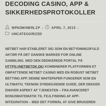
DECODING CASINO, APP &
SIKKERHEDSPROTOKOLLER
POST
POST
WPADMINERLZP
APRIL 7, 2015
AUTHOR:
PUBLISHED:
POST
UNCATEGORIZED
CATEGORY:
NETBET HAR ETABLERET SIG SOM EN BETYDNINGSFULD
AKTØR PÅ DET DANSKE MARKED FOR ONLINE
GAMBLING. MED DEN DEDIKEREDE PORTAL PÅ
HTTPS://NETBETDK.DK/
KOMBINERER PLATFORMEN ET
OMFATTENDE NETBET CASINO MED EN ROBUST NETBET
BETTING APP. DENNE WHITEPAPER FUNGERER SOM EN
ULTIMATIV, TEKNISK DYBDEGÅENDE GUIDE, DER DEKKER
ENHVER ASPEKT AF TJENESTEN – FRA AVANCERET
BONUSMATEMATIK TIL FEJLFINDING AF APP-
INTEGRATION – MED DET FORMÅL AT GIVE BRUGEREN