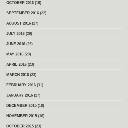
OCTOBER 2016
(19)
SEPTEMBER 2016
(22)
AUGUST 2016
(27)
JULY 2016
(29)
JUNE 2016
(26)
MAY 2016
(29)
APRIL 2016
(23)
MARCH 2016
(23)
FEBRUARY 2016
(31)
JANUARY 2016
(27)
DECEMBER 2015
(18)
NOVEMBER 2015
(16)
OCTOBER 2015
(23)