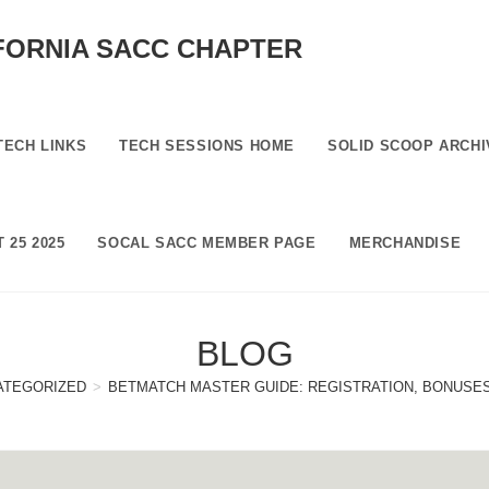
FORNIA SACC CHAPTER
TECH LINKS
TECH SESSIONS HOME
SOLID SCOOP ARCHI
 25 2025
SOCAL SACC MEMBER PAGE
MERCHANDISE
BLOG
ATEGORIZED
>
BETMATCH MASTER GUIDE: REGISTRATION, BONUSE