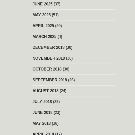
JUNE 2025
(37)
MAY 2025
(51)
APRIL 2025
(20)
MARCH 2025
(4)
DECEMBER 2018
(30)
NOVEMBER 2018
(30)
OCTOBER 2018
(30)
SEPTEMBER 2018
(26)
AUGUST 2018
(24)
JULY 2018
(23)
JUNE 2018
(23)
MAY 2018
(38)
APRIL 2018
(17)