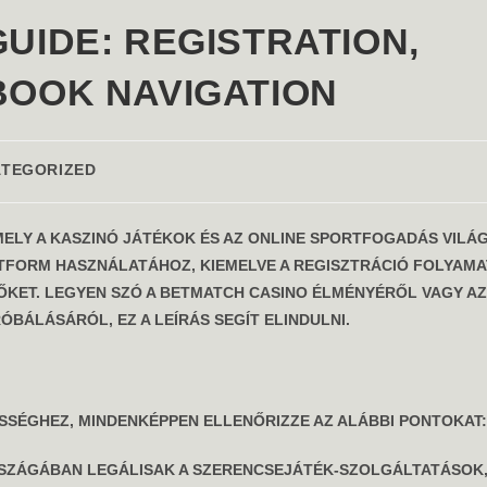
UIDE: REGISTRATION,
OOK NAVIGATION
TEGORIZED
Y:
ELY A KASZINÓ JÁTÉKOK ÉS AZ ONLINE SPORTFOGADÁS VILÁ
ATFORM HASZNÁLATÁHOZ, KIEMELVE A REGISZTRÁCIÓ FOLYAMAT
KET. LEGYEN SZÓ A BETMATCH CASINO ÉLMÉNYÉRŐL VAGY AZ
ÁLÁSÁRÓL, EZ A LEÍRÁS SEGÍT ELINDULNI.
SSÉGHEZ, MINDENKÉPPEN ELLENŐRIZZE AZ ALÁBBI PONTOKAT
ZÁGÁBAN LEGÁLISAK A SZERENCSEJÁTÉK-SZOLGÁLTATÁSOK,