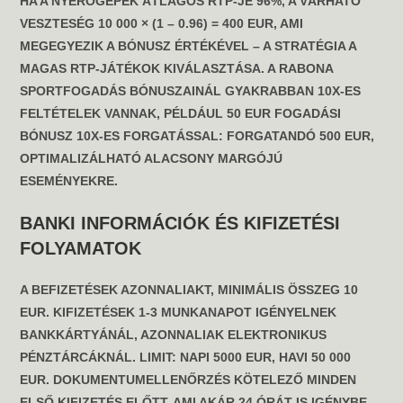
HA A NYERŐGÉPEK ÁTLAGOS RTP-JE 96%, A VÁRHATÓ
VESZTESÉG 10 000 × (1 – 0.96) = 400 EUR, AMI
MEGEGYEZIK A BÓNUSZ ÉRTÉKÉVEL – A STRATÉGIA A
MAGAS RTP-JÁTÉKOK KIVÁLASZTÁSA. A RABONA
SPORTFOGADÁS BÓNUSZAINÁL GYAKRABBAN 10X-ES
FELTÉTELEK VANNAK, PÉLDÁUL 50 EUR FOGADÁSI
BÓNUSZ 10X-ES FORGATÁSSAL: FORGATANDÓ 500 EUR,
OPTIMALIZÁLHATÓ ALACSONY MARGÓJÚ
ESEMÉNYEKRE.
BANKI INFORMÁCIÓK ÉS KIFIZETÉSI
FOLYAMATOK
A BEFIZETÉSEK AZONNALIAKT, MINIMÁLIS ÖSSZEG 10
EUR. KIFIZETÉSEK 1-3 MUNKANAPOT IGÉNYELNEK
BANKKÁRTYÁNÁL, AZONNALIAK ELEKTRONIKUS
PÉNZTÁRCÁKNÁL. LIMIT: NAPI 5000 EUR, HAVI 50 000
EUR. DOKUMENTUMELLENŐRZÉS KÖTELEZŐ MINDEN
ELSŐ KIFIZETÉS ELŐTT, AMI AKÁR 24 ÓRÁT IS IGÉNYBE