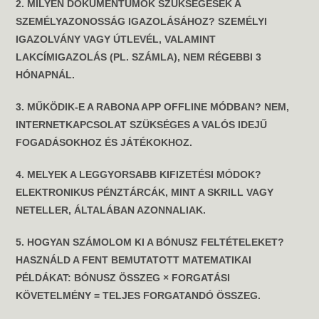
2. MILYEN DOKUMENTUMOK SZÜKSÉGESEK A
SZEMÉLYAZONOSSÁG IGAZOLÁSÁHOZ?
SZEMÉLYI
IGAZOLVÁNY VAGY ÚTLEVÉL, VALAMINT
LAKCÍMIGAZOLÁS (PL. SZÁMLA), NEM RÉGEBBI 3
HÓNAPNÁL.
3. MŰKÖDIK-E A RABONA APP OFFLINE MÓDBAN?
NEM,
INTERNETKAPCSOLAT SZÜKSÉGES A VALÓS IDEJŰ
FOGADÁSOKHOZ ÉS JÁTÉKOKHOZ.
4. MELYEK A LEGGYORSABB KIFIZETÉSI MÓDOK?
ELEKTRONIKUS PÉNZTÁRCÁK, MINT A SKRILL VAGY
NETELLER, ÁLTALÁBAN AZONNALIAK.
5. HOGYAN SZÁMOLOM KI A BÓNUSZ FELTÉTELEKET?
HASZNÁLD A FENT BEMUTATOTT MATEMATIKAI
PÉLDÁKAT: BÓNUSZ ÖSSZEG × FORGATÁSI
KÖVETELMÉNY = TELJES FORGATANDÓ ÖSSZEG.