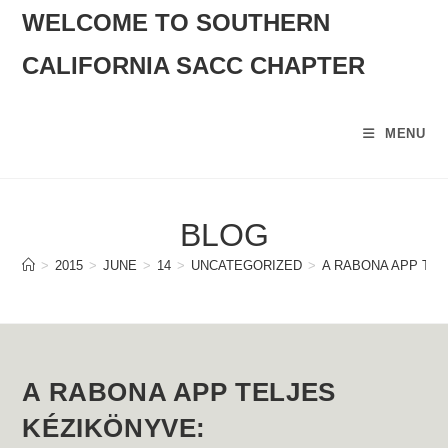
SKIP
WELCOME TO SOUTHERN
TO
CALIFORNIA SACC CHAPTER
CONTENT
MENU
BLOG
>
2015
>
JUNE
>
14
>
UNCATEGORIZED
>
A RABONA APP TEL
A RABONA APP TELJES
KÉZIKÖNYVE: