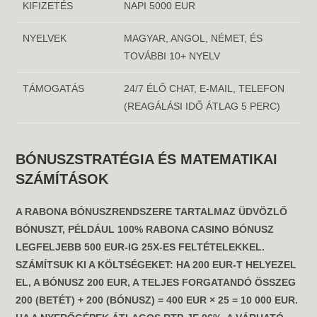
KIFIZETÉS
NAPI 5000 EUR
NYELVEK
MAGYAR, ANGOL, NÉMET, ÉS
TOVÁBBI 10+ NYELV
TÁMOGATÁS
24/7 ÉLŐ CHAT, E-MAIL, TELEFON
(REAGÁLÁSI IDŐ ÁTLAG 5 PERC)
BÓNUSZSTRATÉGIA ÉS MATEMATIKAI
SZÁMÍTÁSOK
A RABONA BÓNUSZRENDSZERE TARTALMAZ ÜDVÖZLŐ
BÓNUSZT, PÉLDÁUL 100% RABONA CASINO BÓNUSZ
LEGFELJEBB 500 EUR-IG 25X-ES FELTÉTELEKKEL.
SZÁMÍTSUK KI A KÖLTSÉGEKET: HA 200 EUR-T HELYEZEL
EL, A BÓNUSZ 200 EUR, A TELJES FORGATANDÓ ÖSSZEG
200 (BETÉT) + 200 (BÓNUSZ) = 400 EUR × 25 = 10 000 EUR.