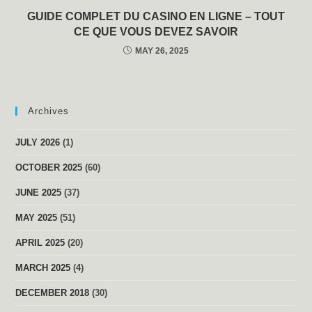
GUIDE COMPLET DU CASINO EN LIGNE – TOUT
CE QUE VOUS DEVEZ SAVOIR
MAY 26, 2025
Archives
JULY 2026
(1)
OCTOBER 2025
(60)
JUNE 2025
(37)
MAY 2025
(51)
APRIL 2025
(20)
MARCH 2025
(4)
DECEMBER 2018
(30)