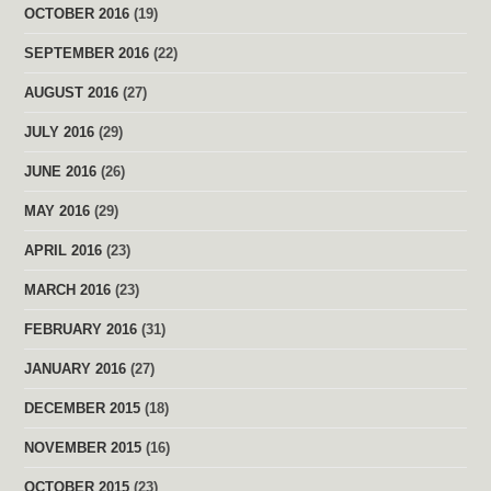
OCTOBER 2016
(19)
SEPTEMBER 2016
(22)
AUGUST 2016
(27)
JULY 2016
(29)
JUNE 2016
(26)
MAY 2016
(29)
APRIL 2016
(23)
MARCH 2016
(23)
FEBRUARY 2016
(31)
JANUARY 2016
(27)
DECEMBER 2015
(18)
NOVEMBER 2015
(16)
OCTOBER 2015
(23)