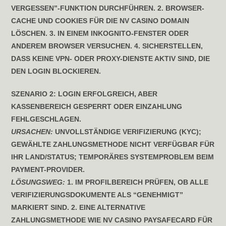
VERGESSEN”-FUNKTION DURCHFÜHREN. 2. BROWSER-
CACHE UND COOKIES FÜR DIE NV CASINO DOMAIN
LÖSCHEN. 3. IN EINEM INKOGNITO-FENSTER ODER
ANDEREM BROWSER VERSUCHEN. 4. SICHERSTELLEN,
DASS KEINE VPN- ODER PROXY-DIENSTE AKTIV SIND, DIE
DEN LOGIN BLOCKIEREN.
SZENARIO 2: LOGIN ERFOLGREICH, ABER
KASSENBEREICH GESPERRT ODER EINZAHLUNG
FEHLGESCHLAGEN.
URSACHEN:
UNVOLLSTÄNDIGE VERIFIZIERUNG (KYC);
GEWÄHLTE ZAHLUNGSMETHODE NICHT VERFÜGBAR FÜR
IHR LAND/STATUS; TEMPORÄRES SYSTEMPROBLEM BEIM
PAYMENT-PROVIDER.
LÖSUNGSWEG:
1. IM PROFILBEREICH PRÜFEN, OB ALLE
VERIFIZIERUNGSDOKUMENTE ALS “GENEHMIGT”
MARKIERT SIND. 2. EINE ALTERNATIVE
ZAHLUNGSMETHODE WIE
NV CASINO PAYSAFECARD
FÜR