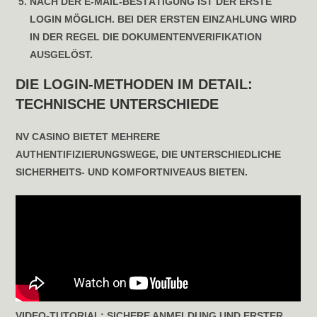
NACH DER E-MAIL-BESTÄTIGUNG IST DER ERSTE
LOGIN MÖGLICH. BEI DER ERSTEN EINZAHLUNG WIRD
IN DER REGEL DIE DOKUMENTENVERIFIKATION
AUSGELÖST.
DIE LOGIN-METHODEN IM DETAIL:
TECHNISCHE UNTERSCHIEDE
NV CASINO BIETET MEHRERE
AUTHENTIFIZIERUNGSWEGE, DIE UNTERSCHIEDLICHE
SICHERHEITS- UND KOMFORTNIVEAUS BIETEN.
VIDEO-TUTORIAL: SICHERE ANMELDUNG UND ERSTER