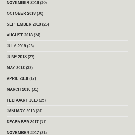
NOVEMBER 2018
(30)
OCTOBER 2018
(30)
SEPTEMBER 2018
(26)
AUGUST 2018
(24)
JULY 2018
(23)
JUNE 2018
(23)
MAY 2018
(38)
APRIL 2018
(17)
MARCH 2018
(31)
FEBRUARY 2018
(25)
JANUARY 2018
(24)
DECEMBER 2017
(31)
NOVEMBER 2017
(21)