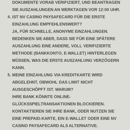
DOKUMENTE VORAB VERIFIZIERT, UND BEANTRAGEN
SIE AUSZAHLUNGEN AN WERKTAGEN VOR 12:00 UHR.
IST
NV CASINO PAYSAFECARD
FÜR DIE ERSTE
EINZAHLUNG EMPFEHLENSWERT?
JA, FÜR SCHNELLE, ANONYME EINZAHLUNGEN.
BEDENKEN SIE ABER, DASS SIE FÜR EINE SPÄTERE
AUSZAHLUNG EINE ANDERE, VOLL VERIFIZIERTE
METHODE (BANKKONTO, E-WALLET) HINTERLEGEN
MÜSSEN, WAS DIE ERSTE AUSZAHLUNG VERZÖGERN
KANN.
MEINE EINZAHLUNG VIA KREDITKARTE WIRD
ABGELEHNT, OBWOHL DAS LIMIT NICHT
AUSGESCHÖPFT IST. WARUM?
IHRE BANK KÖNNTE ONLINE-
GLÜCKSSPIELTRANSAKTIONEN BLOCKIEREN.
KONTAKTIEREN SIE IHRE BANK, ODER NUTZEN SIE
EINE PREPAID-KARTE, EIN E-WALLET ODER EINE
NV
CASINO PAYSAFECARD
ALS ALTERNATIVE.