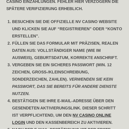
CASINO EINZAHLUNGEN
. FEHLER HIER VERZÖGERN DIE
SPÄTERE VERIFIZIERUNG ERHEBLICH.
BESUCHEN SIE DIE OFFIZIELLE NV CASINO WEBSITE
UND KLICKEN SIE AUF “REGISTRIEREN” ODER “KONTO
ERSTELLEN”.
FÜLLEN SIE DAS FORMULAR MIT PRÄZISEN, REALEN
DATEN AUS: VOLLSTÄNDIGER NAME (WIE IM
AUSWEIS), GEBURTSDATUM, KORREKTE ANSCHRIFT.
VERGEBEN SIE EIN SICHERES PASSWORT (MIN. 12
ZEICHEN, GROSS-/KLEINSCHREIBUNG, S
ONDERZEICHEN, ZAHLEN).
VERWENDEN SIE KEIN
PASSWORT, DAS SIE BEREITS FÜR ANDERE DIENSTE
NUTZEN.
BESTÄTIGEN SIE IHRE E-MAIL-ADRESSE ÜBER DEN
GESENDETEN AKTIVIERUNGSLINK. DIESER SCHRITT
IST VERPFLICHTEND, UM DEN
NV CASINO ONLINE
LOGIN
UND DEN KASSENBEREICH ZU AKTIVIEREN.