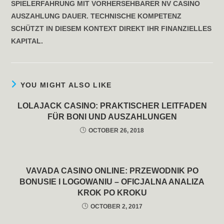
PIELERFAHRUNG MIT VORHERSEHBARER
NV CASINO
AUSZAHLUNG DAUER
. TECHNISCHE KOMPETENZ
SCHÜTZT IN DIESEM KONTEXT DIREKT IHR FINANZIELLES
KAPITAL.
YOU MIGHT ALSO LIKE
LOLAJACK CASINO: PRAKTISCHER LEITFADEN
FÜR BONI UND AUSZAHLUNGEN
OCTOBER 26, 2018
VAVADA CASINO ONLINE: PRZEWODNIK PO
BONUSIE I LOGOWANIU – OFICJALNA ANALIZA
KROK PO KROKU
OCTOBER 2, 2017