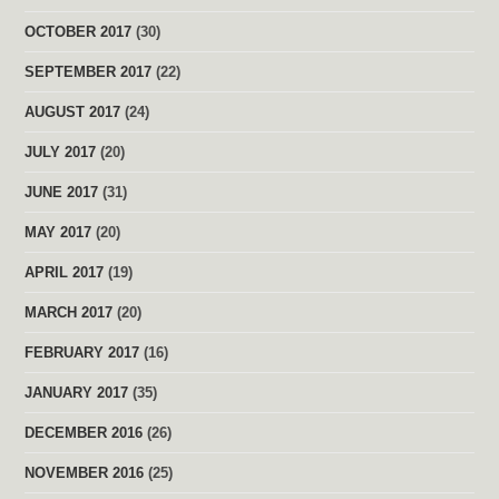
OCTOBER 2017
(30)
SEPTEMBER 2017
(22)
AUGUST 2017
(24)
JULY 2017
(20)
JUNE 2017
(31)
MAY 2017
(20)
APRIL 2017
(19)
MARCH 2017
(20)
FEBRUARY 2017
(16)
JANUARY 2017
(35)
DECEMBER 2016
(26)
NOVEMBER 2016
(25)