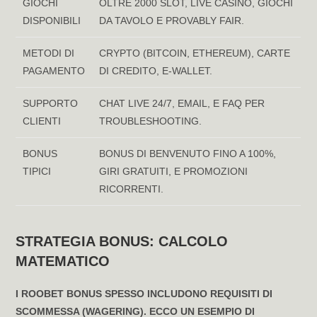
GIOCHI
OLTRE 2000 SLOT, LIVE CASINO, GIOCHI
DISPONIBILI
DA TAVOLO E PROVABLY FAIR.
METODI DI
CRYPTO (BITCOIN, ETHEREUM), CARTE
PAGAMENTO
DI CREDITO, E-WALLET.
SUPPORTO
CHAT LIVE 24/7, EMAIL, E FAQ PER
CLIENTI
TROUBLESHOOTING.
BONUS
BONUS DI BENVENUTO FINO A 100%,
TIPICI
GIRI GRATUITI, E PROMOZIONI
RICORRENTI.
STRATEGIA BONUS: CALCOLO
MATEMATICO
I ROOBET BONUS SPESSO INCLUDONO REQUISITI DI
SCOMMESSA (WAGERING). ECCO UN ESEMPIO DI