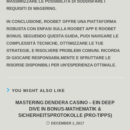
MASSIMIZZARE LE POSSIBILITÀ DI SODDISFARE I
REQUISITI DI WAGERING.
IN CONCLUSIONE, ROOBET OFFRE UNA PIATTAFORMA
ROBUSTA CON ENFASI SULLA ROOBET APP E ROOBET
BONUS. SEGUENDO QUESTA GUIDA, PUOI NAVIGARE LE
COMPLESSITÀ TECNICHE, OTTIMIZZARE LE TUE
STRATEGIE, E RISOLVERE PROBLEMI COMUNI. RICORDA
DI GIOCARE RESPONSABILMENTE E SFRUTTARE LE
RISORSE DISPONIBILI PER UN’ESPERIENZA OTTIMALE.
YOU MIGHT ALSO LIKE
MASTERING DENDERA CASINO – EIN DEEP
DIVE IN BONUS-MATHEMATIK &
SICHERHEITSPROTOKOLLE (PRO-TIPPS)
DECEMBER 1, 2017