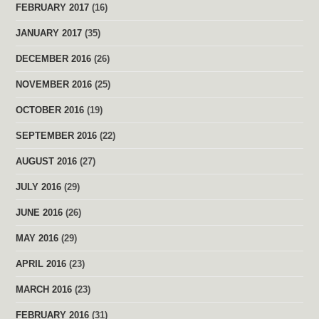
FEBRUARY 2017
(16)
JANUARY 2017
(35)
DECEMBER 2016
(26)
NOVEMBER 2016
(25)
OCTOBER 2016
(19)
SEPTEMBER 2016
(22)
AUGUST 2016
(27)
JULY 2016
(29)
JUNE 2016
(26)
MAY 2016
(29)
APRIL 2016
(23)
MARCH 2016
(23)
FEBRUARY 2016
(31)