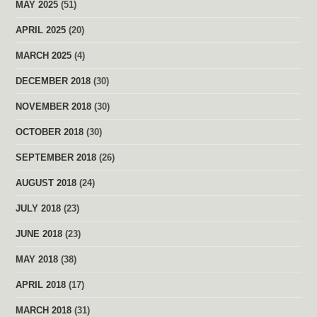
MAY 2025
(51)
APRIL 2025
(20)
MARCH 2025
(4)
DECEMBER 2018
(30)
NOVEMBER 2018
(30)
OCTOBER 2018
(30)
SEPTEMBER 2018
(26)
AUGUST 2018
(24)
JULY 2018
(23)
JUNE 2018
(23)
MAY 2018
(38)
APRIL 2018
(17)
MARCH 2018
(31)