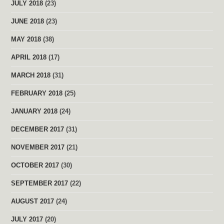
JULY 2018
(23)
JUNE 2018
(23)
MAY 2018
(38)
APRIL 2018
(17)
MARCH 2018
(31)
FEBRUARY 2018
(25)
JANUARY 2018
(24)
DECEMBER 2017
(31)
NOVEMBER 2017
(21)
OCTOBER 2017
(30)
SEPTEMBER 2017
(22)
AUGUST 2017
(24)
JULY 2017
(20)