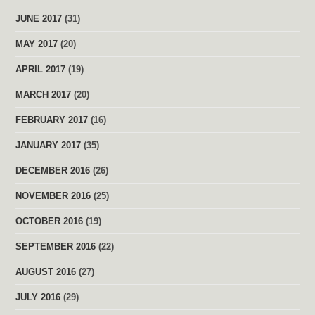
JUNE 2017
(31)
MAY 2017
(20)
APRIL 2017
(19)
MARCH 2017
(20)
FEBRUARY 2017
(16)
JANUARY 2017
(35)
DECEMBER 2016
(26)
NOVEMBER 2016
(25)
OCTOBER 2016
(19)
SEPTEMBER 2016
(22)
AUGUST 2016
(27)
JULY 2016
(29)