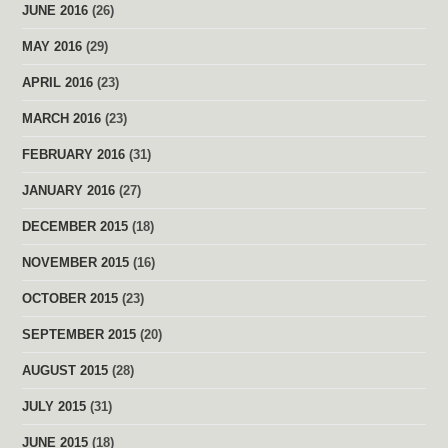
JUNE 2016
(26)
MAY 2016
(29)
APRIL 2016
(23)
MARCH 2016
(23)
FEBRUARY 2016
(31)
JANUARY 2016
(27)
DECEMBER 2015
(18)
NOVEMBER 2015
(16)
OCTOBER 2015
(23)
SEPTEMBER 2015
(20)
AUGUST 2015
(28)
JULY 2015
(31)
JUNE 2015
(18)