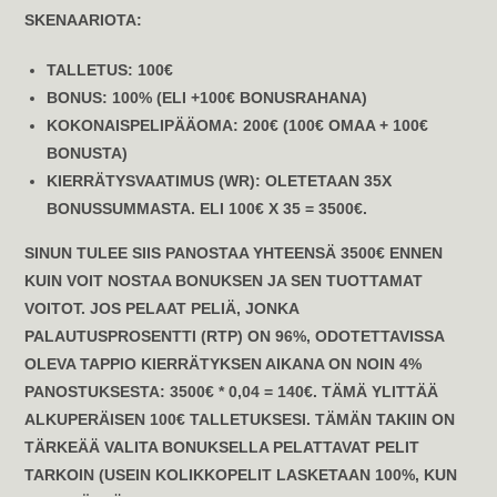
SKENAARIOTA:
TALLETUS:
100€
BONUS:
100% (ELI +100€ BONUSRAHANA)
KOKONAISPELIPÄÄOMA:
200€ (100€ OMAA + 100€
BONUSTA)
KIERRÄTYSVAATIMUS (WR):
OLETETAAN 35X
BONUSSUMMASTA. ELI 100€ X 35 =
3500€
.
SINUN TULEE SIIS PANOSTAA YHTEENSÄ 3500€ ENNEN
KUIN VOIT NOSTAA BONUKSEN JA SEN TUOTTAMAT
VOITOT. JOS PELAAT PELIÄ, JONKA
PALAUTUSPROSENTTI (RTP) ON 96%, ODOTETTAVISSA
OLEVA TAPPIO KIERRÄTYKSEN AIKANA ON NOIN 4%
PANOSTUKSESTA: 3500€ * 0,04 = 140€. TÄMÄ YLITTÄÄ
ALKUPERÄISEN 100€ TALLETUKSESI. TÄMÄN TAKIIN ON
TÄRKEÄÄ VALITA BONUKSELLA PELATTAVAT PELIT
TARKOIN (USEIN KOLIKKOPELIT LASKETAAN 100%, KUN