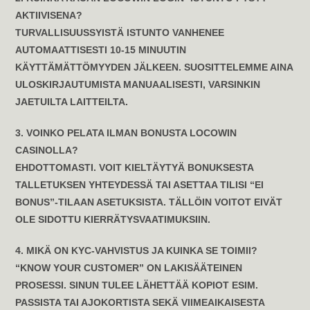
AKTIIVISENA?
TURVALLISUUSSYISTÄ ISTUNTO VANHENEE
AUTOMAATTISESTI 10-15 MINUUTIN
KÄYTTÄMÄTTÖMYYDEN JÄLKEEN. SUOSITTELEMME AINA
ULOSKIRJAUTUMISTA MANUAALISESTI, VARSINKIN
JAETUILTA LAITTEILTA.
3. VOINKO PELATA ILMAN BONUSTA LOCOWIN
CASINOLLA?
EHDOTTOMASTI. VOIT KIELTÄYTYÄ BONUKSESTA
TALLETUKSEN YHTEYDESSÄ TAI ASETTAA TILISI “EI
BONUS”-TILAAN ASETUKSISTA. TÄLLÖIN VOITOT EIVÄT
OLE SIDOTTU KIERRÄTYSVAATIMUKSIIN.
4. MIKÄ ON KYC-VAHVISTUS JA KUINKA SE TOIMII?
“KNOW YOUR CUSTOMER” ON LAKISÄÄTEINEN
PROSESSI. SINUN TULEE LÄHETTÄÄ KOPIOT ESIM.
PASSISTA TAI AJOKORTISTA SEKÄ VIIMEAIKAISESTA