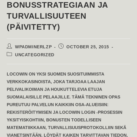
BONUSSTRATEGIAAN JA
TURVALLISUUTEEN
(PÄIVITETTY)
POST
POST
WPADMINERLZP
OCTOBER 25, 2015
AUTHOR:
PUBLISHED:
POST
UNCATEGORIZED
CATEGORY:
LOCOWIN
ON YKSI SUOMEN SUOSITUIMMISTA
VERKKOKASINOISTA, JOKA TARJOAA LAAJAN
PELIVALIKOIMAN JA HOUKUTTELEVIA ETUJA
SUOMALAISILLE PELAAJILLE. TÄMÄ TEKNINEN OPAS
PUREUTUU PALVELUN KAIKKIIN OSA-ALUEISIIN:
REKISTERÖITYMISEN JA LOCOWIN LOGIN -PROSESSIN
YKSITYISKOHTIIN, BONUSTEN TODELLISEEN
MATEMATIIKKAAN, TURVALLISUUSPROTOKOLLIIN SEKÄ
VIANETSINTÄÄN. LÖYDÄT KAIKEN TARVITTAVAN TIEDON,