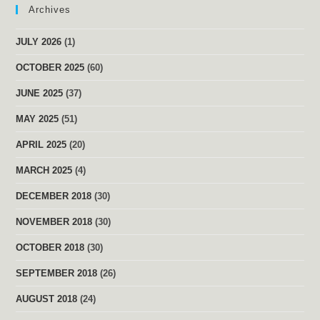
Archives
JULY 2026
(1)
OCTOBER 2025
(60)
JUNE 2025
(37)
MAY 2025
(51)
APRIL 2025
(20)
MARCH 2025
(4)
DECEMBER 2018
(30)
NOVEMBER 2018
(30)
OCTOBER 2018
(30)
SEPTEMBER 2018
(26)
AUGUST 2018
(24)