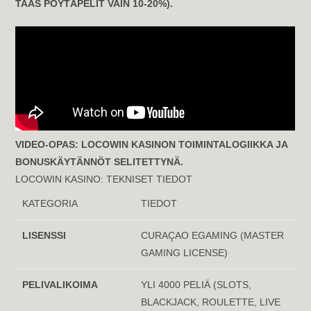
TAAS PÖYTÄPELIT VAIN 10-20%).
VIDEO-OPAS: LOCOWIN KASINON TOIMINTALOGIIKKA JA
BONUSKÄYTÄNNÖT SELITETTYNÄ.
LOCOWIN KASINO: TEKNISET TIEDOT
KATEGORIA
TIEDOT
LISENSSI
CURAÇAO EGAMING (MASTER
GAMING LICENSE)
PELIVALIKOIMA
YLI 4000 PELIÄ (SLOTS,
BLACKJACK, ROULETTE, LIVE