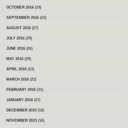
OCTOBER 2016
(19)
SEPTEMBER 2016
(22)
AUGUST 2016
(27)
JULY 2016
(29)
JUNE 2016
(26)
MAY 2016
(29)
APRIL 2016
(23)
MARCH 2016
(23)
FEBRUARY 2016
(31)
JANUARY 2016
(27)
DECEMBER 2015
(18)
NOVEMBER 2015
(16)