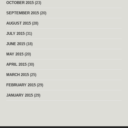
OCTOBER 2015
(23)
SEPTEMBER 2015
(20)
AUGUST 2015
(28)
JULY 2015
(31)
JUNE 2015
(18)
MAY 2015
(20)
APRIL 2015
(30)
MARCH 2015
(25)
FEBRUARY 2015
(29)
JANUARY 2015
(29)