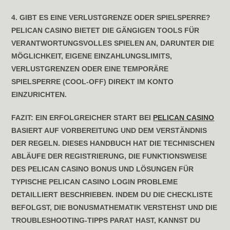
4. GIBT ES EINE VERLUSTGRENZE ODER SPIELSPERRE?
PELICAN CASINO BIETET DIE GÄNGIGEN TOOLS FÜR
VERANTWORTUNGSVOLLES SPIELEN AN, DARUNTER DIE
MÖGLICHKEIT, EIGENE EINZAHLUNGSLIMITS,
VERLUSTGRENZEN ODER EINE TEMPORÄRE
SPIELSPERRE (COOL-OFF) DIREKT IM KONTO
EINZURICHTEN.
FAZIT:
EIN ERFOLGREICHER START BEI
PELICAN CASINO
BASIERT AUF VORBEREITUNG UND DEM VERSTÄNDNIS
DER REGELN. DIESES HANDBUCH HAT DIE TECHNISCHEN
ABLÄUFE DER REGISTRIERUNG, DIE FUNKTIONSWEISE
DES
PELICAN CASINO BONUS
UND LÖSUNGEN FÜR
TYPISCHE
PELICAN CASINO LOGIN
PROBLEME
DETAILLIERT BESCHRIEBEN. INDEM DU DIE CHECKLISTE
BEFOLGST, DIE BONUSMATHEMATIK VERSTEHST UND DIE
TROUBLESHOOTING-TIPPS PARAT HAST, KANNST DU