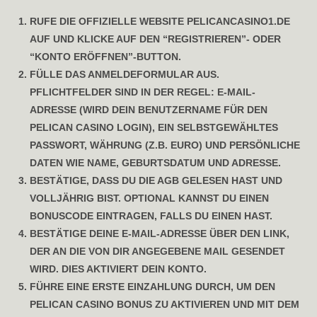
RUFE DIE OFFIZIELLE WEBSITE
PELICANCASINO1.DE
AUF UND KLICKE AUF DEN “REGISTRIEREN”- ODER
“KONTO ERÖFFNEN”-BUTTON.
FÜLLE DAS ANMELDEFORMULAR AUS.
PFLICHTFELDER SIND IN DER REGEL: E-MAIL-
ADRESSE (WIRD DEIN BENUTZERNAME FÜR DEN
PELICAN CASINO LOGIN
), EIN SELBSTGEWÄHLTES
PASSWORT, WÄHRUNG (Z.B. EURO) UND PERSÖNLICHE
DATEN WIE NAME, GEBURTSDATUM UND ADRESSE.
BESTÄTIGE, DASS DU DIE AGB GELESEN HAST UND
VOLLJÄHRIG BIST. OPTIONAL KANNST DU EINEN
BONUSCODE EINTRAGEN, FALLS DU EINEN HAST.
BESTÄTIGE DEINE E-MAIL-ADRESSE ÜBER DEN LINK,
DER AN DIE VON DIR ANGEGEBENE MAIL GESENDET
WIRD. DIES AKTIVIERT DEIN KONTO.
FÜHRE EINE ERSTE EINZAHLUNG DURCH, UM DEN
PELICAN CASINO BONUS
ZU AKTIVIEREN UND MIT DEM