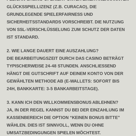
GLÜCKSSPIELLIZENZ (Z.B. CURACAO), DIE
GRUNDLEGENDE SPIELERFAIRNESS UND
SICHERHEITSSTANDARDS VORSCHREIBT. DIE NUTZUNG
VON SSL-VERSCHLÜSSELUNG ZUM SCHUTZ DER DATEN
IST STANDARD.
2. WIE LANGE DAUERT EINE AUSZAHLUNG?
DIE BEARBEITUNGSZEIT DURCH DAS CASINO BETRÄGT
TYPISCHERWEISE 24-48 STUNDEN. ANSCHLIESSEND H
ÄNGT DIE GUTSCHRIFT AUF DEINEM KONTO VON DER G
EWÄHLTEN METHODE AB (E-WALLETS: SOFORT BIS 2
4H, BANKKARTE: 3-5 BANKARBEITSTAGE).
3. KANN ICH DEN WILLKOMMENSBONUS ABLEHNEN?
JA, IN DER REGEL KANNST DU BEI DER EINZAHLUNG IM
KASSENBEREICH DIE OPTION “KEINEN BONUS BITTE”
WÄHLEN. DIES IST SINNVOLL, WENN DU OHNE
UMSATZBEDINGUNGEN SPIELEN MÖCHTEST.