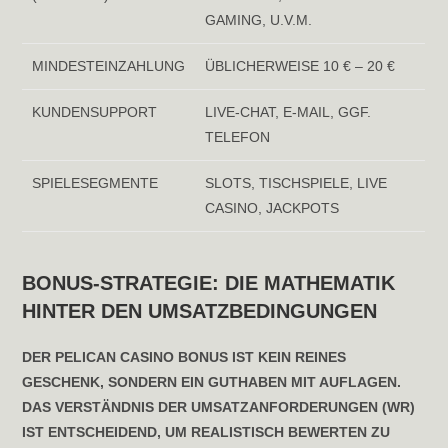
GAMING, U.V.M.
MINDESTEINZAHLUNG
ÜBLICHERWEISE 10 € – 20 €
KUNDENSUPPORT
LIVE-CHAT, E-MAIL, GGF.
TELEFON
SPIELESEGMENTE
SLOTS, TISCHSPIELE, LIVE
CASINO, JACKPOTS
BONUS-STRATEGIE: DIE MATHEMATIK
HINTER DEN UMSATZBEDINGUNGEN
DER
PELICAN CASINO BONUS
IST KEIN REINES
GESCHENK, SONDERN EIN GUTHABEN MIT AUFLAGEN.
DAS VERSTÄNDNIS DER UMSATZANFORDERUNGEN (WR)
IST ENTSCHEIDEND, UM REALISTISCH BEWERTEN ZU