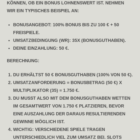
KÖNNEN, OB EIN BONUS LOHNENSWERT IST. NEHMEN
WIR EIN TYPISCHES BEISPIEL AN:
BONUSANGEBOT:
100% BONUS BIS ZU 100 € + 50
FREISPIELE.
UMSATZBEDINGUNG (WR):
35X (BONUSGUTHABEN).
DEINE EINZAHLUNG:
50 €.
BERECHNUNG:
DU ERHÄLTST 50 € BONUSGUTHABEN (100% VON 50 €).
UMSATZANFORDERUNG = BONUSBETRAG (50 €) X
MULTIPLIKATOR (35) =
1.750 €
.
DU MUSST ALSO MIT DEM BONUSGUTHABEN WETTEN
IM GESAMTWERT VON 1.750 € PLATZIEREN, BEVOR
EINE AUSZAHLUNG DER DARAUS RESULTIERENDEN
GEWINNE MÖGLICH IST.
WICHTIG:
VERSCHIEDENE SPIELE TRAGEN
UNTERSCHIEDLICH VIEL ZUM UMSATZ BEI. SLOTS