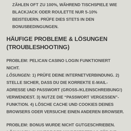
ZÄHLEN OFT ZU 100%, WÄHREND TISCHSPIELE WIE
BLACKJACK ODER ROULETTE NUR 5-10%
BEISTEUERN. PRÜFE DIES STETS IN DEN
BONUSBEDINGUNGEN.
HÄUFIGE PROBLEME & LÖSUNGEN
(TROUBLESHOOTING)
PROBLEM:
PELICAN CASINO LOGIN
FUNKTIONIERT
NICHT.
LÖSUNGEN:
1) PRÜFE DEINE INTERNETVERBINDUNG. 2)
STELLE SICHER, DASS DU DIE KORREKTE E-MAIL-
ADRESSE UND PASSWORT (GROSS-/KLEINSCHREIBUNG!) V
ERWENDEST. 3) NUTZE DIE “PASSWORT VERGESSEN”-F
UNKTION. 4) LÖSCHE CACHE UND COOKIES DEINES B
ROWSERS ODER VERSUCHE EINEN ANDEREN BROWSER.
PROBLEM: BONUS WURDE NICHT GUTGESCHRIEBEN.