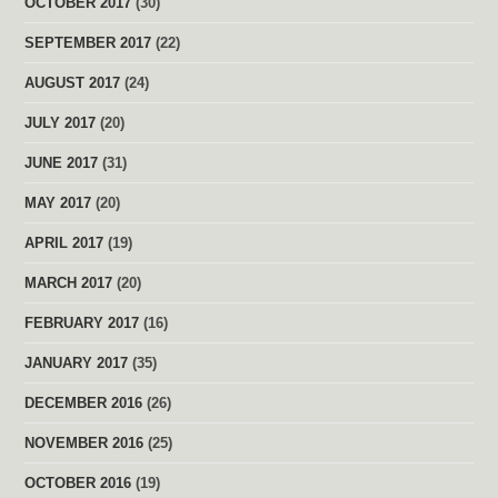
OCTOBER 2017
(30)
SEPTEMBER 2017
(22)
AUGUST 2017
(24)
JULY 2017
(20)
JUNE 2017
(31)
MAY 2017
(20)
APRIL 2017
(19)
MARCH 2017
(20)
FEBRUARY 2017
(16)
JANUARY 2017
(35)
DECEMBER 2016
(26)
NOVEMBER 2016
(25)
OCTOBER 2016
(19)