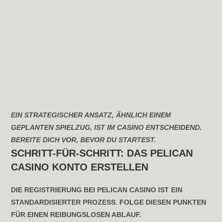
EIN STRATEGISCHER ANSATZ, ÄHNLICH EINEM
GEPLANTEN SPIELZUG, IST IM CASINO ENTSCHEIDEND.
BEREITE DICH VOR, BEVOR DU STARTEST.
SCHRITT-FÜR-SCHRITT: DAS PELICAN
CASINO KONTO ERSTELLEN
DIE REGISTRIERUNG BEI PELICAN CASINO IST EIN
STANDARDISIERTER PROZESS. FOLGE DIESEN PUNKTEN
FÜR EINEN REIBUNGSLOSEN ABLAUF.