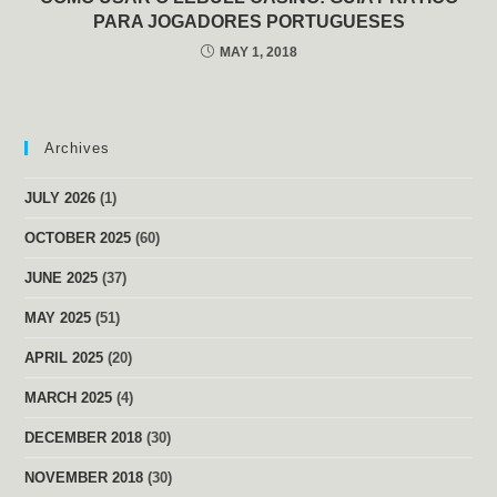
PARA JOGADORES PORTUGUESES
MAY 1, 2018
Archives
JULY 2026
(1)
OCTOBER 2025
(60)
JUNE 2025
(37)
MAY 2025
(51)
APRIL 2025
(20)
MARCH 2025
(4)
DECEMBER 2018
(30)
NOVEMBER 2018
(30)