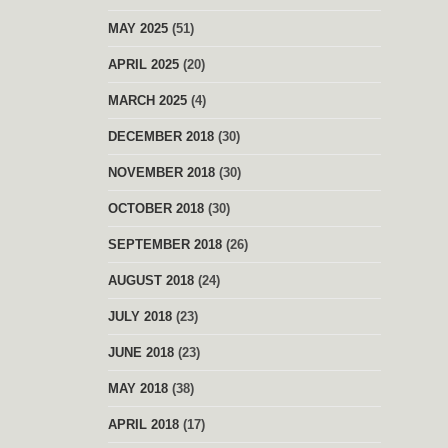
MAY 2025
(51)
APRIL 2025
(20)
MARCH 2025
(4)
DECEMBER 2018
(30)
NOVEMBER 2018
(30)
OCTOBER 2018
(30)
SEPTEMBER 2018
(26)
AUGUST 2018
(24)
JULY 2018
(23)
JUNE 2018
(23)
MAY 2018
(38)
APRIL 2018
(17)