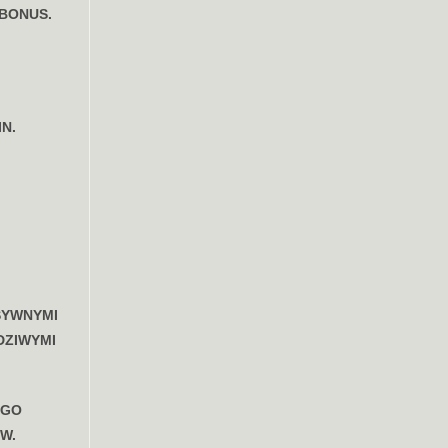
 BONUS.
N.
SYWNYMI
DZIWYMI
EGO
W.