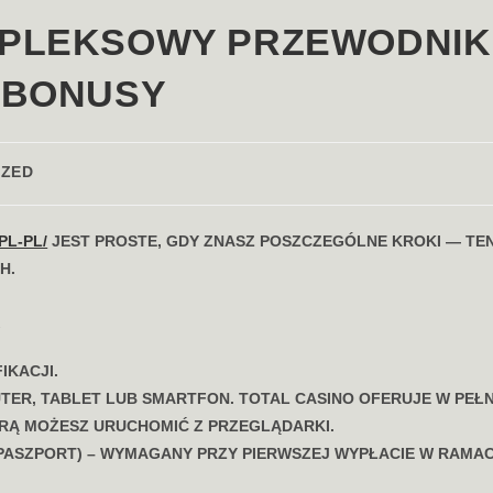
MPLEKSOWY PRZEWODNIK
I BONUSY
IZED
PL-PL/
JEST PROSTE, GDY ZNASZ POSZCZEGÓLNE KROKI — TE
H.
K
IKACJI.
TER, TABLET LUB SMARTFON. TOTAL CASINO OFERUJE W PEŁN
RĄ MOŻESZ URUCHOMIĆ Z PRZEGLĄDARKI.
PASZPORT) – WYMAGANY PRZY PIERWSZEJ WYPŁACIE W RAMA