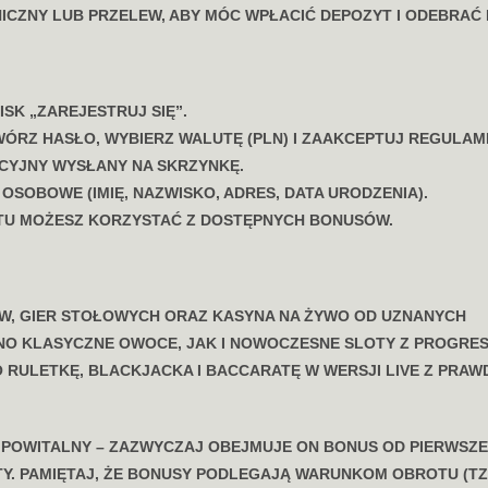
ICZNY LUB PRZELEW, ABY MÓC WPŁACIĆ DEPOZYT I ODEBRAĆ
ISK „ZAREJESTRUJ SIĘ”.
WÓRZ HASŁO, WYBIERZ WALUTĘ (PLN) I ZAAKCEPTUJ REGULAMI
ACYJNY WYSŁANY NA SKRZYNKĘ.
OSOBOWE (IMIĘ, NAZWISKO, ADRES, DATA URODZENIA).
TU MOŻESZ KORZYSTAĆ Z DOSTĘPNYCH BONUSÓW.
W, GIER STOŁOWYCH ORAZ KASYNA NA ŻYWO OD UZNANYCH
O KLASYCZNE OWOCE, JAK I NOWOCZESNE SLOTY Z PROGRE
RULETKĘ, BLACKJACKA I BACCARATĘ W WERSJI LIVE Z PRAW
T POWITALNY – ZAZWYCZAJ OBEJMUJE ON BONUS OD PIERWSZ
Y. PAMIĘTAJ, ŻE BONUSY PODLEGAJĄ WARUNKOM OBROTU (TZ