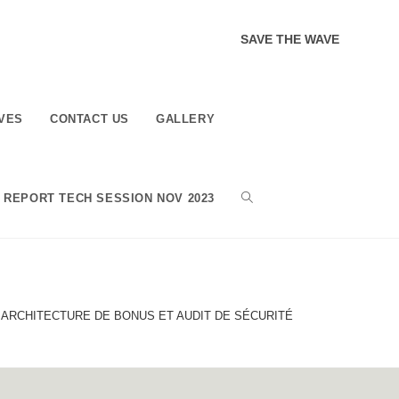
SAVE THE WAVE
VES
CONTACT US
GALLERY
TOGGLE
REPORT TECH SESSION NOV 2023
WEBSITE
 ARCHITECTURE DE BONUS ET AUDIT DE SÉCURITÉ
SEARCH