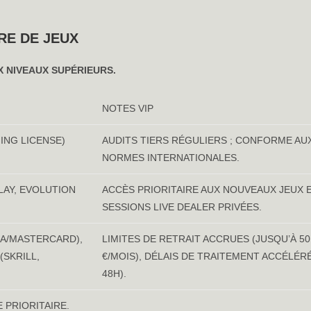
RE DE JEUX
 NIVEAUX SUPÉRIEURS.
NOTES VIP
NG LICENSE)
AUDITS TIERS RÉGULIERS ; CONFORME AU
NORMES INTERNATIONALES.
LAY, EVOLUTION
ACCÈS PRIORITAIRE AUX NOUVEAUX JEUX 
SESSIONS LIVE DEALER PRIVÉES.
SA/MASTERCARD),
LIMITES DE RETRAIT ACCRUES (JUSQU’À 50
SKRILL,
€/MOIS), DÉLAIS DE TRAITEMENT ACCÉLÉRÉ
48H).
E PRIORITAIRE.