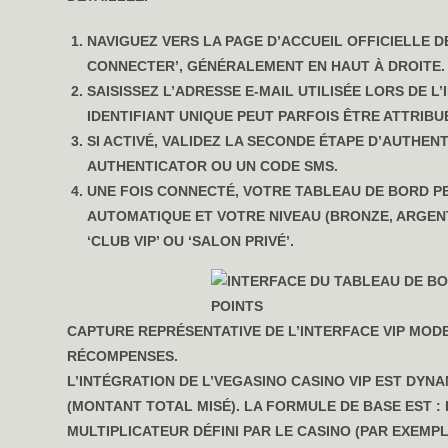
NAVIGUEZ VERS LA PAGE D’ACCUEIL OFFICIELLE D
CONNECTER’, GÉNÉRALEMENT EN HAUT À DROITE.
SAISISSEZ L’ADRESSE E-MAIL UTILISÉE LORS DE L
IDENTIFIANT UNIQUE PEUT PARFOIS ÊTRE ATTRIBU
SI ACTIVÉ, VALIDEZ LA SECONDE ÉTAPE D’AUTHEN
AUTHENTICATOR OU UN CODE SMS.
UNE FOIS CONNECTÉ, VOTRE TABLEAU DE BORD P
AUTOMATIQUE ET VOTRE NIVEAU (BRONZE, ARGENT,
‘CLUB VIP’ OU ‘SALON PRIVÉ’.
CAPTURE REPRÉSENTATIVE DE L’INTERFACE VIP MOD
RÉCOMPENSES.
L’INTÉGRATION DE L’
VEGASINO CASINO VIP
EST DYNAM
(MONTANT TOTAL MISÉ). LA FORMULE DE BASE EST :
MULTIPLICATEUR DÉFINI PAR LE CASINO (PAR EXEMPLE