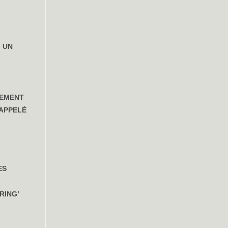
, UN
EMENT
 APPELÉ
ES
RING’