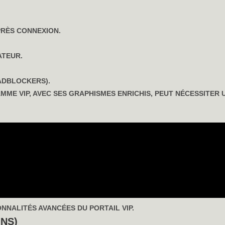
PRÈS CONNEXION.
ATEUR.
ADBLOCKERS).
AMME VIP, AVEC SES GRAPHISMES ENRICHIS, PEUT NÉCESSITER 
NNALITÉS AVANCÉES DU PORTAIL VIP.
NS)