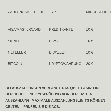
ZAHLUNGSMETHODE
TYP
MINDESTEINZ
VISA/MASTERCARD
KREDITKARTE
10 €
SKRILL
E-WALLET
10 €
NETELLER
E-WALLET
10 €
BITCOIN
KRYPTOWÄHRUNG
20 €
BEI AUSZAHLUNGEN VERLANGT DAS QBET CASINO IN
DER REGEL EINE KYC-PRÜFUNG VOR DER ERSTEN
AUSZAHLUNG. MAXIMALE AUSZAHLUNGSLIMITS KÖNNEN
GELTEN – PRÜFEN SIE DIE AGB.