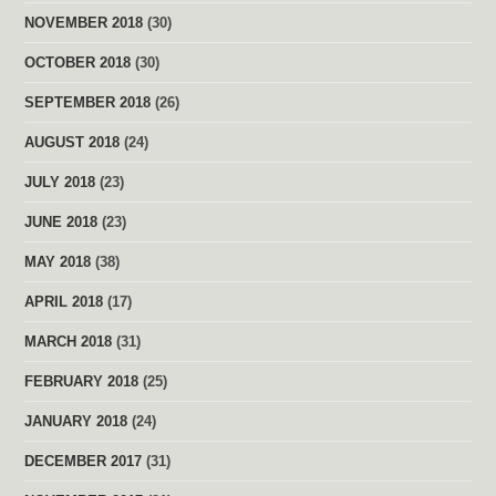
NOVEMBER 2018
(30)
OCTOBER 2018
(30)
SEPTEMBER 2018
(26)
AUGUST 2018
(24)
JULY 2018
(23)
JUNE 2018
(23)
MAY 2018
(38)
APRIL 2018
(17)
MARCH 2018
(31)
FEBRUARY 2018
(25)
JANUARY 2018
(24)
DECEMBER 2017
(31)