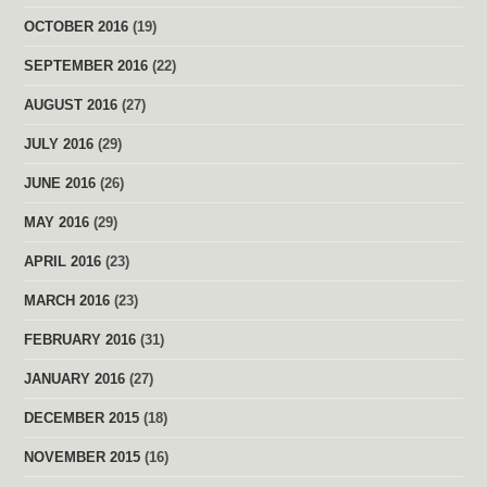
OCTOBER 2016
(19)
SEPTEMBER 2016
(22)
AUGUST 2016
(27)
JULY 2016
(29)
JUNE 2016
(26)
MAY 2016
(29)
APRIL 2016
(23)
MARCH 2016
(23)
FEBRUARY 2016
(31)
JANUARY 2016
(27)
DECEMBER 2015
(18)
NOVEMBER 2015
(16)