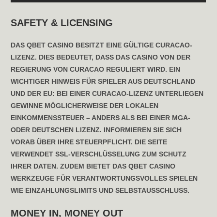
SAFETY & LICENSING
DAS QBET CASINO BESITZT EINE GÜLTIGE CURACAO-
LIZENZ. DIES BEDEUTET, DASS DAS CASINO VON DER
REGIERUNG VON CURACAO REGULIERT WIRD. EIN
WICHTIGER HINWEIS FÜR SPIELER AUS DEUTSCHLAND
UND DER EU: BEI EINER CURACAO-LIZENZ UNTERLIEGEN
GEWINNE MÖGLICHERWEISE DER LOKALEN
EINKOMMENSSTEUER – ANDERS ALS BEI EINER MGA-
ODER DEUTSCHEN LIZENZ. INFORMIEREN SIE SICH
VORAB ÜBER IHRE STEUERPFLICHT. DIE SEITE
VERWENDET SSL-VERSCHLÜSSELUNG ZUM SCHUTZ
IHRER DATEN. ZUDEM BIETET DAS QBET CASINO
WERKZEUGE FÜR VERANTWORTUNGSVOLLES SPIELEN
WIE EINZAHLUNGSLIMITS UND SELBSTAUSSCHLUSS.
MONEY IN, MONEY OUT