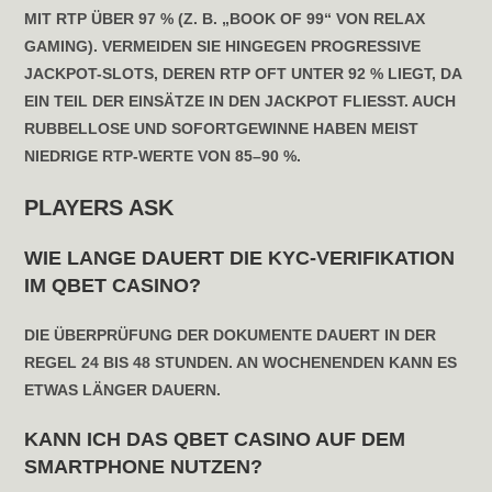
MIT RTP ÜBER 97 % (Z. B. „BOOK OF 99“ VON RELAX
GAMING). VERMEIDEN SIE HINGEGEN PROGRESSIVE
JACKPOT-SLOTS, DEREN RTP OFT UNTER 92 % LIEGT, DA
EIN TEIL DER EINSÄTZE IN DEN JACKPOT FLIESST. AUCH R
UBBELLOSE UND SOFORTGEWINNE HABEN MEIST N
IEDRIGE RTP-WERTE VON 85–90 %.
PLAYERS ASK
WIE LANGE DAUERT DIE KYC-VERIFIKATION
IM QBET CASINO?
DIE ÜBERPRÜFUNG DER DOKUMENTE DAUERT IN DER
REGEL 24 BIS 48 STUNDEN. AN WOCHENENDEN KANN ES
ETWAS LÄNGER DAUERN.
KANN ICH DAS QBET CASINO AUF DEM
SMARTPHONE NUTZEN?