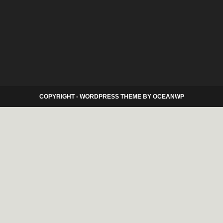
COPYRIGHT - WORDPRESS THEME BY OCEANWP