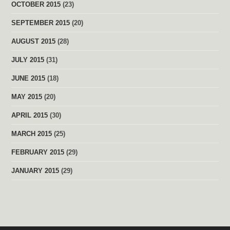
OCTOBER 2015
(23)
SEPTEMBER 2015
(20)
AUGUST 2015
(28)
JULY 2015
(31)
JUNE 2015
(18)
MAY 2015
(20)
APRIL 2015
(30)
MARCH 2015
(25)
FEBRUARY 2015
(29)
JANUARY 2015
(29)