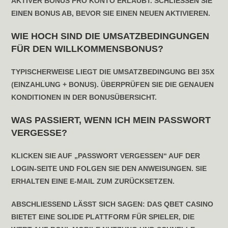
AKTIVER BONUS PRO KONTO ERLAUBT. SCHLIESSEN SIE E
INEN BONUS AB, BEVOR SIE EINEN NEUEN AKTIVIEREN.
WIE HOCH SIND DIE UMSATZBEDINGUNGEN
FÜR DEN WILLKOMMENSBONUS?
TYPISCHERWEISE LIEGT DIE UMSATZBEDINGUNG BEI 35X
(EINZAHLUNG + BONUS). ÜBERPRÜFEN SIE DIE GENAUEN
KONDITIONEN IN DER BONUSÜBERSICHT.
WAS PASSIERT, WENN ICH MEIN PASSWORT
VERGESSE?
KLICKEN SIE AUF „PASSWORT VERGESSEN“ AUF DER
LOGIN-SEITE UND FOLGEN SIE DEN ANWEISUNGEN. SIE
ERHALTEN EINE E-MAIL ZUM ZURÜCKSETZEN.
ABSCHLIESSEND LÄSST SICH SAGEN: DAS QBET CASINO B
IETET EINE SOLIDE PLATTFORM FÜR SPIELER, DIE W