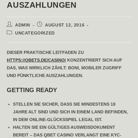
AUSZAHLUNGEN
POST
POST
ADMIN
AUGUST 12, 2016
AUTHOR:
PUBLISHED:
POST
UNCATEGORIZED
CATEGORY:
DIESER PRAKTISCHE LEITFADEN ZU
HTTPS://QBETS.DE/CASINO/
KONZENTRIERT SICH AUF
DAS, WAS WIRKLICH ZÄHLT: BONI, MOBILER ZUGRIFF
UND PÜNKTLICHE AUSZAHLUNGEN.
GETTING READY
STELLEN SIE SICHER, DASS SIE MINDESTENS 18
JAHRE ALT SIND UND SICH IN EINEM LAND BEFINDEN,
IN DEM ONLINE-GLÜCKSSPIEL LEGAL IST.
HALTEN SIE EIN GÜLTIGES AUSWEISDOKUMENT
BEREIT – DAS QBET CASINO VERLANGT EINE KYC-