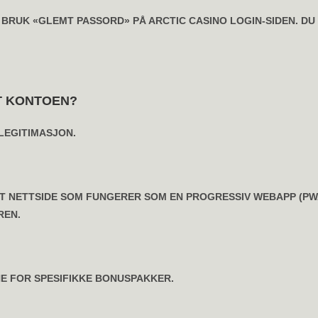
BRUK «GLEMT PASSORD» PÅ ARCTIC CASINO LOGIN-SIDEN. DU
ET KONTOEN?
 LEGITIMASJON.
RT NETTSIDE SOM FUNGERER SOM EN PROGRESSIV WEBAPP (PW
REN.
NE FOR SPESIFIKKE BONUSPAKKER.