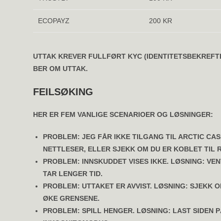
ECOPAYZ
200 KR
UTTAK KREVER FULLFØRT KYC (IDENTITETSBEKREFT
BER OM UTTAK.
FEILSØKING
HER ER FEM VANLIGE SCENARIOER OG LØSNINGER:
PROBLEM:
JEG FÅR IKKE TILGANG TIL ARCTIC CAS
NETTLESER, ELLER SJEKK OM DU ER KOBLET TIL R
PROBLEM:
INNSKUDDET VISES IKKE.
LØSNING:
VEN
TAR LENGER TID.
PROBLEM:
UTTAKET ER AVVIST.
LØSNING:
SJEKK O
ØKE GRENSENE.
PROBLEM:
SPILL HENGER.
LØSNING:
LAST SIDEN PÅ