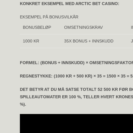
KONKRET EKSEMPEL MED ARCTIC BET CASINO:
EKSEMPEL PÅ BONUSVILKÅR
BONUSBELØP
OMSETNINGSKRAV
1000 KR
35X BONUS + INNSKUDD
FORMEL: (BONUS + INNSKUDD) × OMSETNINGSFAKTO
REGNESTYKKE: (1000 KR + 500 KR) × 35 = 1500 × 35 = 5
DET BETYR AT DU MÅ SATSE TOTALT 52 500 KR FØR 
SPILLEAUTOMATER ER 100 %, TELLER HVERT KRONESP
%).