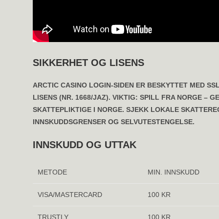
SIKKERHET OG LISENS
ARCTIC CASINO LOGIN-SIDEN ER BESKYTTET MED SSL
LISENS (NR. 1668/JAZ).
VIKTIG:
SPILL FRA NORGE – G
SKATTEPLIKTIGE I NORGE. SJEKK LOKALE SKATTER
INNSKUDDSGRENSER OG SELVUTESTENGELSE.
INNSKUDD OG UTTAK
METODE
MIN. INNSKUDD
VISA/MASTERCARD
100 KR
TRUSTLY
100 KR