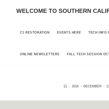
SKIP
TO
WELCOME TO SOUTHERN CALI
CONTENT
C1 RESTORATION
EVENTS HERE
TECH INFO-
ONLINE NEWSLETTERS
FALL TECH SESSION OCT
>
2016
>
DECEMBER
>
1