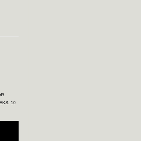
OR
EKS. 10