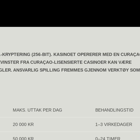
-KRYPTERING (256-BIT). KASINOET OPERERER MED EN CURAÇA
EVINSTER FRA CURAÇAO-LISENSIERTE CASINOER KAN VÆRE
EGLER. ANSVARLIG SPILLING FREMMES GJENNOM VERKTØY SO
MAKS. UTTAK PER DAG
BEHANDLINGSTID
20 000 KR
1–3 VIRKEDAGER
50 000 KR
0–24 TIMER