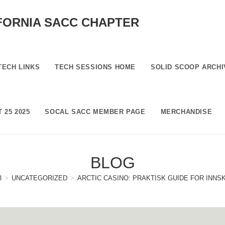
FORNIA SACC CHAPTER
TECH LINKS
TECH SESSIONS HOME
SOLID SCOOP ARCHI
 25 2025
SOCAL SACC MEMBER PAGE
MERCHANDISE
BLOG
3
>
UNCATEGORIZED
>
ARCTIC CASINO: PRAKTISK GUIDE FOR INN