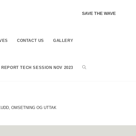
SAVE THE WAVE
VES
CONTACT US
GALLERY
TOGGLE
REPORT TECH SESSION NOV 2023
WEBSITE
SKUDD, OMSETNING OG UTTAK
SEARCH