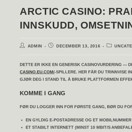
ARCTIC CASINO: PRA
INNSKUDD, OMSETNI
POST
POST
POST
ADMIN
DECEMBER 13, 2016
UNCATE
AUTHOR:
PUBLISHED:
CATEGORY:
DETTE ER IKKE EN GENERISK CASINOVURDERING — 
CASINO.EU.COM/
-SPILLERE. HER FÅR DU TRINNVISE
GJØR DEG I STAND TIL Å BRUKE PLATTFORMEN EFFEK
KOMME I GANG
FØR DU LOGGER INN FOR FØRSTE GANG, BØR DU F
EN GYLDIG E-POSTADRESSE OG ET MOBILNUMMER 
ET STABILT INTERNETT (MINST 10 MBIT/S ANBEFALE