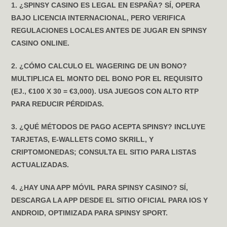
1. ¿SPINSY CASINO ES LEGAL EN ESPAÑA?
SÍ, OPERA
BAJO LICENCIA INTERNACIONAL, PERO VERIFICA
REGULACIONES LOCALES ANTES DE JUGAR EN SPINSY
CASINO ONLINE.
2. ¿CÓMO CALCULO EL WAGERING DE UN BONO?
MULTIPLICA EL MONTO DEL BONO POR EL REQUISITO
(EJ., €100 X 30 = €3,000). USA JUEGOS CON ALTO RTP
PARA REDUCIR PÉRDIDAS.
3. ¿QUÉ MÉTODOS DE PAGO ACEPTA SPINSY?
INCLUYE
TARJETAS, E-WALLETS COMO SKRILL, Y
CRIPTOMONEDAS; CONSULTA EL SITIO PARA LISTAS
ACTUALIZADAS.
4. ¿HAY UNA APP MÓVIL PARA SPINSY CASINO?
SÍ,
DESCARGA LA APP DESDE EL SITIO OFICIAL PARA IOS Y
ANDROID, OPTIMIZADA PARA SPINSY SPORT.