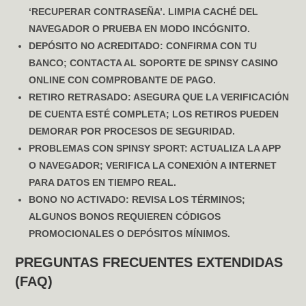
‘RECUPERAR CONTRASEÑA’. LIMPIA CACHÉ DEL
NAVEGADOR O PRUEBA EN MODO INCÓGNITO.
DEPÓSITO NO ACREDITADO:
CONFIRMA CON TU
BANCO; CONTACTA AL SOPORTE DE SPINSY CASINO
ONLINE CON COMPROBANTE DE PAGO.
RETIRO RETRASADO:
ASEGURA QUE LA VERIFICACIÓN
DE CUENTA ESTÉ COMPLETA; LOS RETIROS PUEDEN
DEMORAR POR PROCESOS DE SEGURIDAD.
PROBLEMAS CON SPINSY SPORT:
ACTUALIZA LA APP
O NAVEGADOR; VERIFICA LA CONEXIÓN A INTERNET
PARA DATOS EN TIEMPO REAL.
BONO NO ACTIVADO:
REVISA LOS TÉRMINOS;
ALGUNOS BONOS REQUIEREN CÓDIGOS
PROMOCIONALES O DEPÓSITOS MÍNIMOS.
PREGUNTAS FRECUENTES EXTENDIDAS
(FAQ)