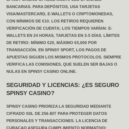
BANCARIAS. PARA DEPÓSITOS, USA TARJETAS
VISA/MASTERCARD, E-WALLETS O CRIPTOMONEDAS,
CON MÍNIMOS DE €10. LOS RETIROS REQUIEREN
VERIFICACIÓN DE CUENTA; LOS TIEMPOS VARÍAN: E-
WALLETS EN 24 HORAS, TARJETAS EN 3-5 DÍAS. LÍMITES
DE RETIRO: MÍNIMO €20, MÁXIMO €5,000 POR
TRANSACCIÓN. EN SPINSY SPORT, LOS PAGOS DE
APUESTAS SIGUEN LOS MISMOS PROTOCOLOS. SIEMPRE
VERIFICA LAS COMISIONES, QUE SUELEN SER BAJAS O
NULAS EN SPINSY CASINO ONLINE.
SEGURIDAD Y LICENCIAS: ¿ES SEGURO
SPINSY CASINO?
SPINSY CASINO PRIORIZA LA SEGURIDAD MEDIANTE
CIFRADO SSL DE 256-BIT PARA PROTEGER DATOS
PERSONALES Y TRANSACCIONES. LA LICENCIA DE
CURAÇAO ASEGURA CUMPLIMIENTO NORMATIVO;