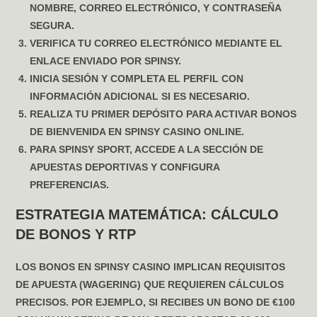
NOMBRE, CORREO ELECTRÓNICO, Y CONTRASEÑA
SEGURA.
VERIFICA TU CORREO ELECTRÓNICO MEDIANTE EL
ENLACE ENVIADO POR SPINSY.
INICIA SESIÓN Y COMPLETA EL PERFIL CON
INFORMACIÓN ADICIONAL SI ES NECESARIO.
REALIZA TU PRIMER DEPÓSITO PARA ACTIVAR BONOS
DE BIENVENIDA EN SPINSY CASINO ONLINE.
PARA SPINSY SPORT, ACCEDE A LA SECCIÓN DE
APUESTAS DEPORTIVAS Y CONFIGURA
PREFERENCIAS.
ESTRATEGIA MATEMÁTICA: CÁLCULO
DE BONOS Y RTP
LOS BONOS EN SPINSY CASINO IMPLICAN REQUISITOS
DE APUESTA (WAGERING) QUE REQUIEREN CÁLCULOS
PRECISOS. POR EJEMPLO, SI RECIBES UN BONO DE €100