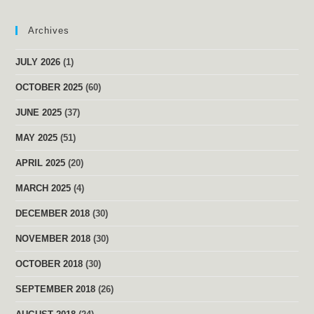
Archives
JULY 2026
(1)
OCTOBER 2025
(60)
JUNE 2025
(37)
MAY 2025
(51)
APRIL 2025
(20)
MARCH 2025
(4)
DECEMBER 2018
(30)
NOVEMBER 2018
(30)
OCTOBER 2018
(30)
SEPTEMBER 2018
(26)