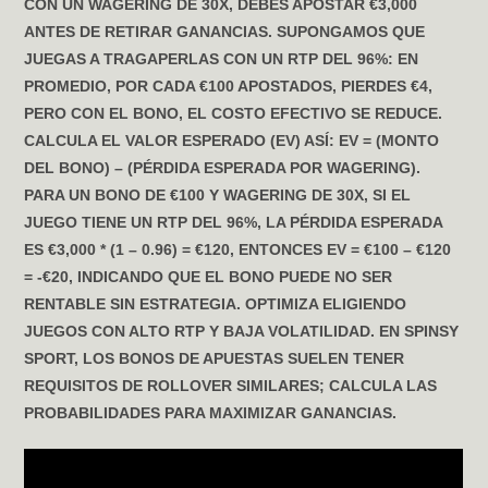
CON UN WAGERING DE 30X, DEBES APOSTAR €3,000
ANTES DE RETIRAR GANANCIAS. SUPONGAMOS QUE
JUEGAS A TRAGAPERLAS CON UN RTP DEL 96%: EN
PROMEDIO, POR CADA €100 APOSTADOS, PIERDES €4,
PERO CON EL BONO, EL COSTO EFECTIVO SE REDUCE.
CALCULA EL VALOR ESPERADO (EV) ASÍ: EV = (MONTO
DEL BONO) – (PÉRDIDA ESPERADA POR WAGERING).
PARA UN BONO DE €100 Y WAGERING DE 30X, SI EL
JUEGO TIENE UN RTP DEL 96%, LA PÉRDIDA ESPERADA
ES €3,000 * (1 – 0.96) = €120, ENTONCES EV = €100 – €120
= -€20, INDICANDO QUE EL BONO PUEDE NO SER
RENTABLE SIN ESTRATEGIA. OPTIMIZA ELIGIENDO
JUEGOS CON ALTO RTP Y BAJA VOLATILIDAD. EN SPINSY
SPORT, LOS BONOS DE APUESTAS SUELEN TENER
REQUISITOS DE ROLLOVER SIMILARES; CALCULA LAS
PROBABILIDADES PARA MAXIMIZAR GANANCIAS.