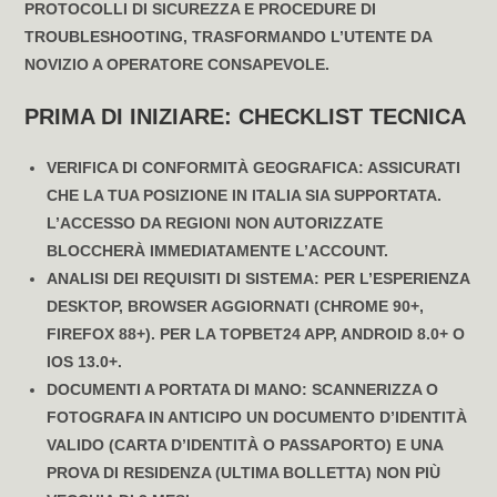
PROTOCOLLI DI SICUREZZA E PROCEDURE DI
TROUBLESHOOTING, TRASFORMANDO L’UTENTE DA
NOVIZIO A OPERATORE CONSAPEVOLE.
PRIMA DI INIZIARE: CHECKLIST TECNICA
VERIFICA DI CONFORMITÀ GEOGRAFICA:
ASSICURATI
CHE LA TUA POSIZIONE IN ITALIA SIA SUPPORTATA.
L’ACCESSO DA REGIONI NON AUTORIZZATE
BLOCCHERÀ IMMEDIATAMENTE L’ACCOUNT.
ANALISI DEI REQUISITI DI SISTEMA:
PER L’ESPERIENZA
DESKTOP, BROWSER AGGIORNATI (CHROME 90+,
FIREFOX 88+). PER LA
TOPBET24 APP
, ANDROID 8.0+ O
IOS 13.0+.
DOCUMENTI A PORTATA DI MANO:
SCANNERIZZA O
FOTOGRAFA IN ANTICIPO UN DOCUMENTO D’IDENTITÀ
VALIDO (CARTA D’IDENTITÀ O PASSAPORTO) E UNA
PROVA DI RESIDENZA (ULTIMA BOLLETTA) NON PIÙ