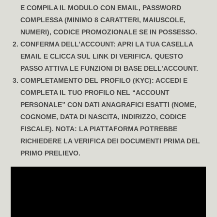
E COMPILA IL MODULO CON EMAIL, PASSWORD
COMPLESSA (MINIMO 8 CARATTERI, MAIUSCOLE,
NUMERI), CODICE PROMOZIONALE SE IN POSSESSO.
CONFERMA DELL’ACCOUNT:
APRI LA TUA CASELLA
EMAIL E CLICCA SUL LINK DI VERIFICA. QUESTO
PASSO ATTIVA LE FUNZIONI DI BASE DELL’ACCOUNT.
COMPLETAMENTO DEL PROFILO (KYC):
ACCEDI E
COMPLETA IL TUO PROFILO NEL “ACCOUNT
PERSONALE” CON DATI ANAGRAFICI ESATTI (NOME,
COGNOME, DATA DI NASCITA, INDIRIZZO, CODICE
FISCALE).
NOTA:
LA PIATTAFORMA POTREBBE
RICHIEDERE LA VERIFICA DEI DOCUMENTI PRIMA DEL
PRIMO PRELIEVO.