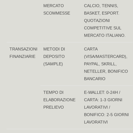
MERCATO
CALCIO, TENNIS,
SCOMMESSE
BASKET, ESPORT.
QUOTAZIONI
COMPETITIVE SUL
MERCATO ITALIANO.
TRANSAZIONI
METODI DI
CARTA
FINANZIARIE
DEPOSITO
(VISA/MASTERCARD),
(SAMPLE)
PAYPAL, SKRILL,
NETELLER, BONIFICO
BANCARIO
TEMPO DI
E-WALLET: 0-24H /
ELABORAZIONE
CARTA: 1-3 GIORNI
PRELIEVO
LAVORATIVI /
BONIFICO: 2-5 GIORNI
LAVORATIVI