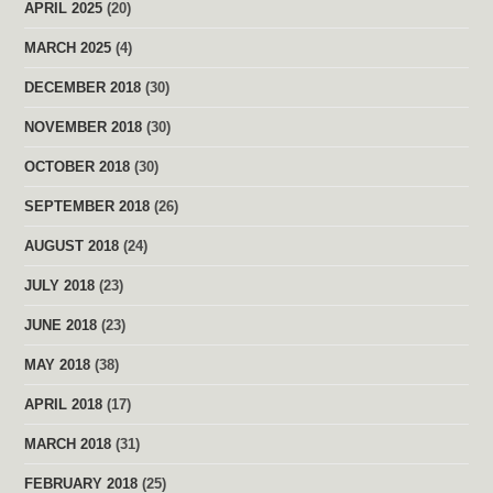
APRIL 2025
(20)
MARCH 2025
(4)
DECEMBER 2018
(30)
NOVEMBER 2018
(30)
OCTOBER 2018
(30)
SEPTEMBER 2018
(26)
AUGUST 2018
(24)
JULY 2018
(23)
JUNE 2018
(23)
MAY 2018
(38)
APRIL 2018
(17)
MARCH 2018
(31)
FEBRUARY 2018
(25)