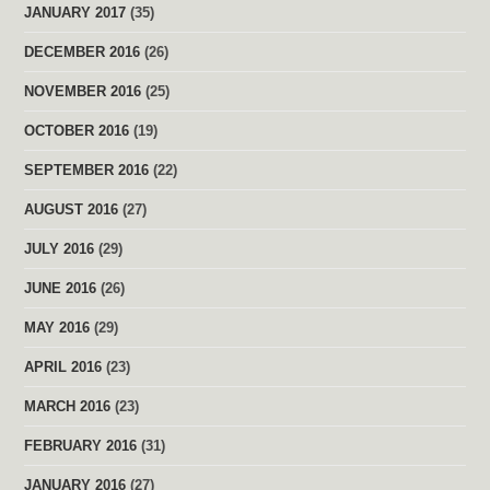
JANUARY 2017
(35)
DECEMBER 2016
(26)
NOVEMBER 2016
(25)
OCTOBER 2016
(19)
SEPTEMBER 2016
(22)
AUGUST 2016
(27)
JULY 2016
(29)
JUNE 2016
(26)
MAY 2016
(29)
APRIL 2016
(23)
MARCH 2016
(23)
FEBRUARY 2016
(31)
JANUARY 2016
(27)