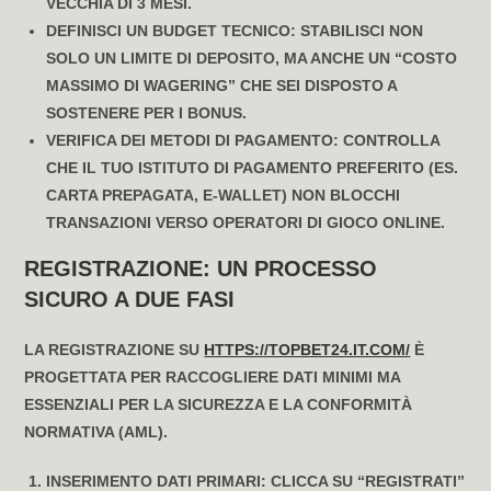
VECCHIA DI 3 MESI.
DEFINISCI UN BUDGET TECNICO:
STABILISCI NON
SOLO UN LIMITE DI DEPOSITO, MA ANCHE UN “COSTO
MASSIMO DI WAGERING” CHE SEI DISPOSTO A
SOSTENERE PER I BONUS.
VERIFICA DEI METODI DI PAGAMENTO:
CONTROLLA
CHE IL TUO ISTITUTO DI PAGAMENTO PREFERITO (ES.
CARTA PREPAGATA, E-WALLET) NON BLOCCHI
TRANSAZIONI VERSO OPERATORI DI GIOCO ONLINE.
REGISTRAZIONE: UN PROCESSO
SICURO A DUE FASI
LA REGISTRAZIONE SU
HTTPS://TOPBET24.IT.COM/
È
PROGETTATA PER RACCOGLIERE DATI MINIMI MA
ESSENZIALI PER LA SICUREZZA E LA CONFORMITÀ
NORMATIVA (AML).
INSERIMENTO DATI PRIMARI:
CLICCA SU “REGISTRATI”