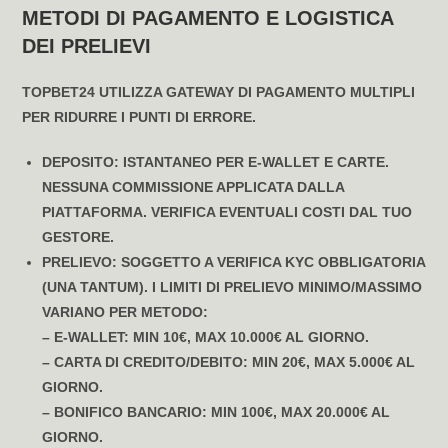
METODI DI PAGAMENTO E LOGISTICA
DEI PRELIEVI
TOPBET24 UTILIZZA GATEWAY DI PAGAMENTO MULTIPLI
PER RIDURRE I PUNTI DI ERRORE.
DEPOSITO:
ISTANTANEO PER E-WALLET E CARTE.
NESSUNA COMMISSIONE APPLICATA DALLA
PIATTAFORMA. VERIFICA EVENTUALI COSTI DAL TUO
GESTORE.
PRELIEVO:
SOGGETTO A VERIFICA KYC OBBLIGATORIA
(UNA TANTUM). I LIMITI DI PRELIEVO MINIMO/MASSIMO
VARIANO PER METODO:
– E-WALLET: MIN 10€, MAX 10.000€ AL GIORNO.
– CARTA DI CREDITO/DEBITO: MIN 20€, MAX 5.000€ AL
GIORNO.
– BONIFICO BANCARIO: MIN 100€, MAX 20.000€ AL
GIORNO.