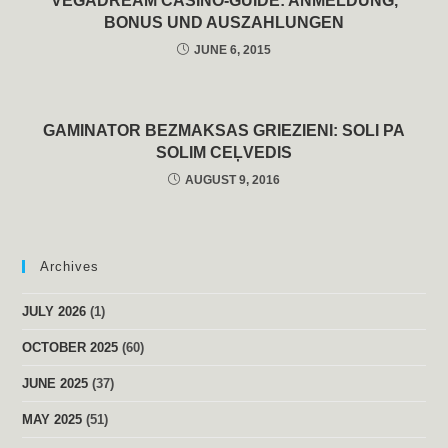
VEGADREAM CASINO-GUIDE: ANMELDUNG,
BONUS UND AUSZAHLUNGEN
JUNE 6, 2015
GAMINATOR BEZMAKSAS GRIEZIENI: SOLI PA
SOLIM CEĻVEDIS
AUGUST 9, 2016
Archives
JULY 2026
(1)
OCTOBER 2025
(60)
JUNE 2025
(37)
MAY 2025
(51)