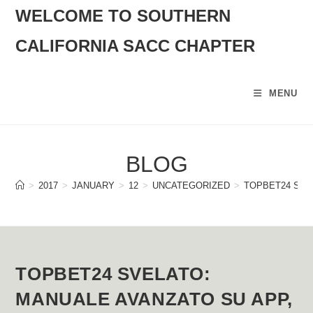
SKIP
WELCOME TO SOUTHERN
TO
CALIFORNIA SACC CHAPTER
CONTENT
MENU
BLOG
>
2017
>
JANUARY
>
12
>
UNCATEGORIZED
>
TOPBET24 SVE
TOPBET24 SVELATO:
MANUALE AVANZATO SU APP,