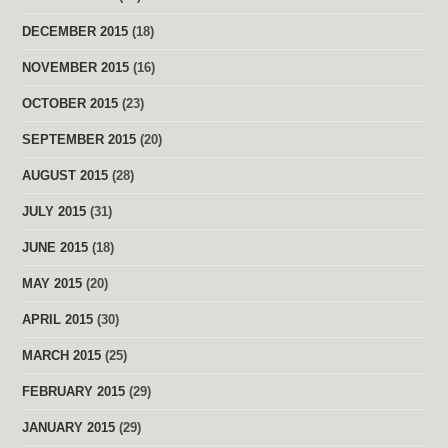
DECEMBER 2015
(18)
NOVEMBER 2015
(16)
OCTOBER 2015
(23)
SEPTEMBER 2015
(20)
AUGUST 2015
(28)
JULY 2015
(31)
JUNE 2015
(18)
MAY 2015
(20)
APRIL 2015
(30)
MARCH 2015
(25)
FEBRUARY 2015
(29)
JANUARY 2015
(29)