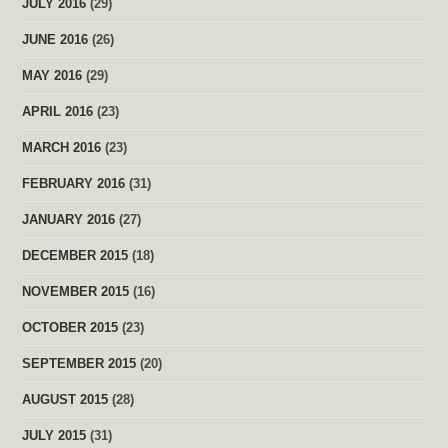
JULY 2016
(29)
JUNE 2016
(26)
MAY 2016
(29)
APRIL 2016
(23)
MARCH 2016
(23)
FEBRUARY 2016
(31)
JANUARY 2016
(27)
DECEMBER 2015
(18)
NOVEMBER 2015
(16)
OCTOBER 2015
(23)
SEPTEMBER 2015
(20)
AUGUST 2015
(28)
JULY 2015
(31)