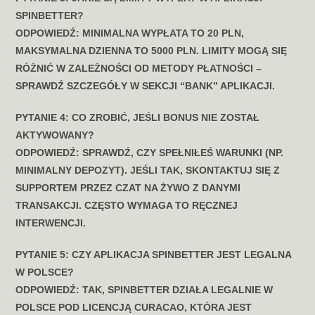
SPINBETTER?
ODPOWIEDŹ: MINIMALNA WYPŁATA TO 20 PLN,
MAKSYMALNA DZIENNA TO 5000 PLN. LIMITY MOGĄ SIĘ
RÓŻNIĆ W ZALEŻNOŚCI OD METODY PŁATNOŚCI –
SPRAWDŹ SZCZEGÓŁY W SEKCJI “BANK” APLIKACJI.
PYTANIE 4: CO ZROBIĆ, JEŚLI BONUS NIE ZOSTAŁ
AKTYWOWANY?
ODPOWIEDŹ: SPRAWDŹ, CZY SPEŁNIŁEŚ WARUNKI (NP.
MINIMALNY DEPOZYT). JEŚLI TAK, SKONTAKTUJ SIĘ Z
SUPPORTEM PRZEZ CZAT NA ŻYWO Z DANYMI
TRANSAKCJI. CZĘSTO WYMAGA TO RĘCZNEJ
INTERWENCJI.
PYTANIE 5: CZY APLIKACJA SPINBETTER JEST LEGALNA
W POLSCE?
ODPOWIEDŹ: TAK, SPINBETTER DZIAŁA LEGALNIE W
POLSCE POD LICENCJĄ CURACAO, KTÓRA JEST