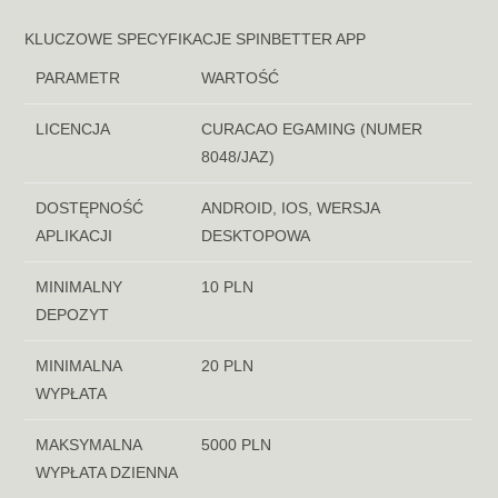
KLUCZOWE SPECYFIKACJE SPINBETTER APP
PARAMETR
WARTOŚĆ
LICENCJA
CURACAO EGAMING (NUMER
8048/JAZ)
DOSTĘPNOŚĆ
ANDROID, IOS, WERSJA
APLIKACJI
DESKTOPOWA
MINIMALNY
10 PLN
DEPOZYT
MINIMALNA
20 PLN
WYPŁATA
MAKSYMALNA
5000 PLN
WYPŁATA DZIENNA