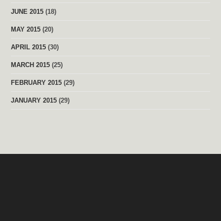
JUNE 2015
(18)
MAY 2015
(20)
APRIL 2015
(30)
MARCH 2015
(25)
FEBRUARY 2015
(29)
JANUARY 2015
(29)