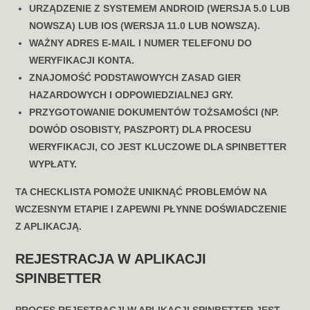
URZĄDZENIE Z SYSTEMEM ANDROID (WERSJA 5.0 LUB
NOWSZA) LUB IOS (WERSJA 11.0 LUB NOWSZA).
WAŻNY ADRES E-MAIL I NUMER TELEFONU DO
WERYFIKACJI KONTA.
ZNAJOMOŚĆ PODSTAWOWYCH ZASAD GIER
HAZARDOWYCH I ODPOWIEDZIALNEJ GRY.
PRZYGOTOWANIE DOKUMENTÓW TOŻSAMOŚCI (NP.
DOWÓD OSOBISTY, PASZPORT) DLA PROCESU
WERYFIKACJI, CO JEST KLUCZOWE DLA SPINBETTER
WYPŁATY.
TA CHECKLISTA POMOŻE UNIKNĄĆ PROBLEMÓW NA
WCZESNYM ETAPIE I ZAPEWNI PŁYNNE DOŚWIADCZENIE
Z APLIKACJĄ.
REJESTRACJA W APLIKACJI
SPINBETTER