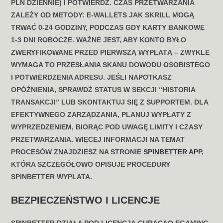
PLN DZIENNIE) I POTWIERDŹ. CZAS PRZETWARZANIA
ZALEŻY OD METODY: E-WALLETS JAK SKRILL MOGĄ
TRWAĆ 0-24 GODZINY, PODCZAS GDY KARTY BANKOWE
1-3 DNI ROBOCZE. WAŻNE JEST, ABY KONTO BYŁO
ZWERYFIKOWANE PRZED PIERWSZĄ WYPŁATĄ – ZWYKLE
WYMAGA TO PRZESŁANIA SKANU DOWODU OSOBISTEGO
I POTWIERDZENIA ADRESU. JEŚLI NAPOTKASZ
OPÓŹNIENIA, SPRAWDŹ STATUS W SEKCJI “HISTORIA
TRANSAKCJI” LUB SKONTAKTUJ SIĘ Z SUPPORTEM. DLA
EFEKTYWNEGO ZARZĄDZANIA, PLANUJ WYPŁATY Z
WYPRZEDZENIEM, BIORĄC POD UWAGĘ LIMITY I CZASY
PRZETWARZANIA. WIĘCEJ INFORMACJI NA TEMAT
PROCESÓW ZNAJDZIESZ NA STRONIE
SPINBETTER APP
,
KTÓRA SZCZEGÓŁOWO OPISUJE PROCEDURY
SPINBETTER WYPLATA.
BEZPIECZEŃSTWO I LICENCJE
SPINBETTER DZIAŁA POD LICENCJĄ CURACAO EGAMING