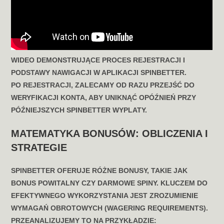
WIDEO DEMONSTRUJĄCE PROCES REJESTRACJI I
PODSTAWY NAWIGACJI W APLIKACJI SPINBETTER.
PO REJESTRACJI, ZALECAMY OD RAZU PRZEJŚĆ DO
WERYFIKACJI KONTA, ABY UNIKNĄĆ OPÓŹNIEŃ PRZY
PÓŹNIEJSZYCH SPINBETTER WYPLATY.
MATEMATYKA BONUSÓW: OBLICZENIA I
STRATEGIE
SPINBETTER OFERUJE RÓŻNE BONUSY, TAKIE JAK
BONUS POWITALNY CZY DARMOWE SPINY. KLUCZEM DO
EFEKTYWNEGO WYKORZYSTANIA JEST ZROZUMIENIE
WYMAGAŃ OBROTOWYCH (WAGERING REQUIREMENTS).
PRZEANALIZUJEMY TO NA PRZYKŁADZIE: