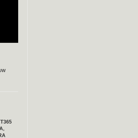
 UW
ET365
A,
RA