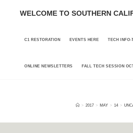
SKIP
TO
WELCOME TO SOUTHERN CALI
CONTENT
C1 RESTORATION
EVENTS HERE
TECH INFO-
ONLINE NEWSLETTERS
FALL TECH SESSION OCT
>
2017
>
MAY
>
14
>
UNC