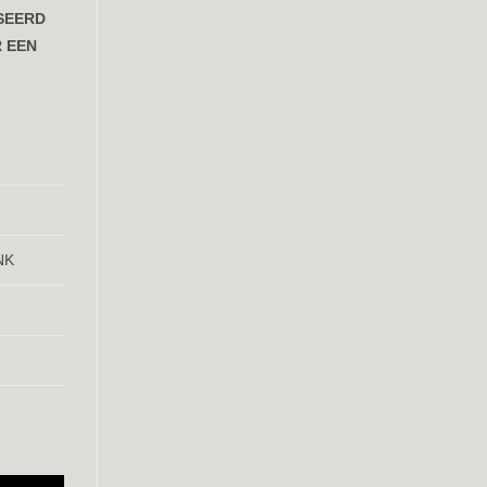
SEERD
R EEN
NK