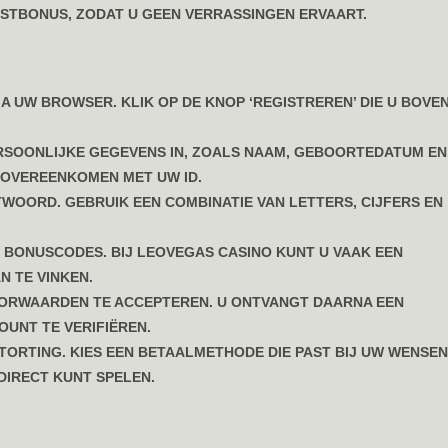
TBONUS, ZODAT U GEEN VERRASSINGEN ERVAART.
IA UW BROWSER. KLIK OP DE KNOP ‘REGISTREREN’ DIE U BOVE
ERSOONLIJKE GEGEVENS IN, ZOALS NAAM, GEBOORTEDATUM EN
 OVEREENKOMEN MET UW ID.
WOORD. GEBRUIK EEN COMBINATIE VAN LETTERS, CIJFERS EN
BONUSCODES. BIJ LEOVEGAS CASINO KUNT U VAAK EEN
 TE VINKEN.
OORWAARDEN TE ACCEPTEREN. U ONTVANGT DAARNA EEN
OUNT TE VERIFIËREN.
ORTING. KIES EEN BETAALMETHODE DIE PAST BIJ UW WENSEN
DIRECT KUNT SPELEN.