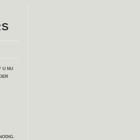
RS
F U NU
NDER
NODIG.