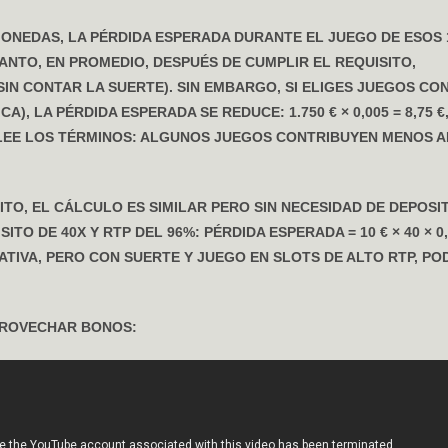
NEDAS, LA PÉRDIDA ESPERADA DURANTE EL JUEGO DE ESOS 1
R LO TANTO, EN PROMEDIO, DESPUÉS DE CUMPLIR EL REQUISITO,
 (SIN CONTAR LA SUERTE). SIN EMBARGO, SI ELIGES JUEGOS C
, LA PÉRDIDA ESPERADA SE REDUCE: 1.750 € × 0,005 = 8,75 €
 LEE LOS TÉRMINOS: ALGUNOS JUEGOS CONTRIBUYEN MENOS A
TO, EL CÁLCULO ES SIMILAR PERO SIN NECESIDAD DE DEPOSI
TO DE 40X Y RTP DEL 96%: PÉRDIDA ESPERADA = 10 € × 40 × 0,
GATIVA, PERO CON SUERTE Y JUEGO EN SLOTS DE ALTO RTP, PO
APROVECHAR BONOS: