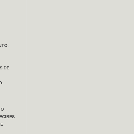
NTO.
S DE
O.
MO
RECIBES
UE