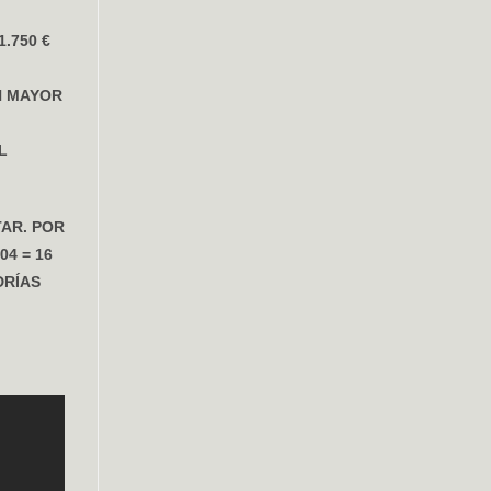
.750 €
ON MAYOR
,
L
TAR. POR
04 = 16
DRÍAS