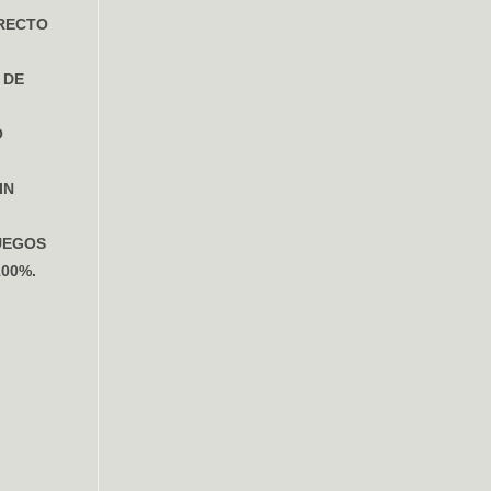
RRECTO
 DE
O
IN
UEGOS
00%.