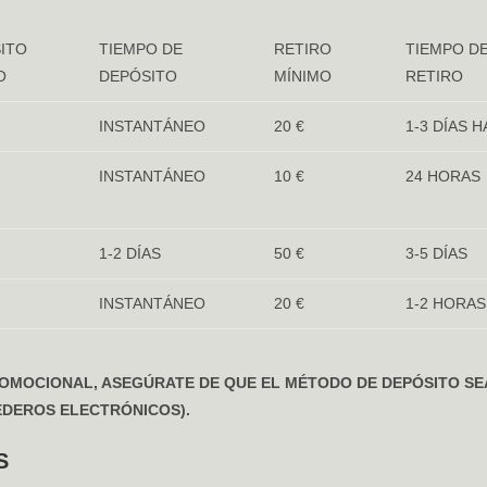
ITO
TIEMPO DE
RETIRO
TIEMPO D
O
DEPÓSITO
MÍNIMO
RETIRO
INSTANTÁNEO
20 €
1-3 DÍAS H
INSTANTÁNEO
10 €
24 HORAS
1-2 DÍAS
50 €
3-5 DÍAS
INSTANTÁNEO
20 €
1-2 HORAS
ROMOCIONAL, ASEGÚRATE DE QUE EL MÉTODO DE DEPÓSITO SE
DEROS ELECTRÓNICOS).
S