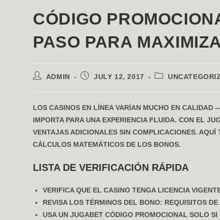
CÓDIGO PROMOCIONA
PASO PARA MAXIMIZ
POST
POST
POST
ADMIN
JULY 12, 2017
UNCATEGORI
AUTHOR:
PUBLISHED:
CATEGORY:
LOS CASINOS EN LÍNEA VARÍAN MUCHO EN CALIDAD 
IMPORTA PARA UNA EXPERIENCIA FLUIDA. CON EL 
VENTAJAS ADICIONALES SIN COMPLICACIONES. AQUÍ
CÁLCULOS MATEMÁTICOS DE LOS BONOS.
LISTA DE VERIFICACIÓN RÁPIDA
VERIFICA QUE EL CASINO TENGA LICENCIA VIGEN
REVISA LOS TÉRMINOS DEL BONO: REQUISITOS DE 
USA UN JUGABET CÓDIGO PROMOCIONAL SOLO SI E