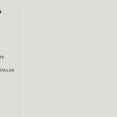
A
TE
STA LOS