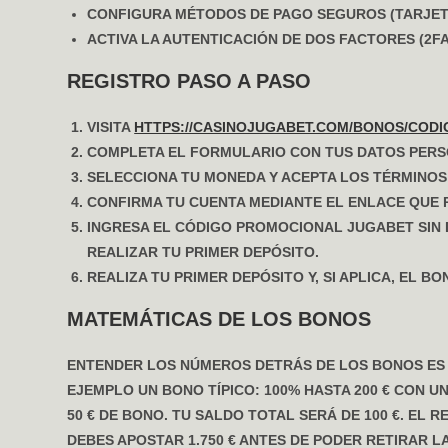
CONFIGURA MÉTODOS DE PAGO SEGUROS (TARJET
ACTIVA LA AUTENTICACIÓN DE DOS FACTORES (2F
REGISTRO PASO A PASO
VISITA
HTTPS://CASINOJUGABET.COM/BONOS/COD
COMPLETA EL FORMULARIO CON TUS DATOS PERS
SELECCIONA TU MONEDA Y ACEPTA LOS TÉRMINOS
CONFIRMA TU CUENTA MEDIANTE EL ENLACE QUE 
INGRESA EL CÓDIGO PROMOCIONAL JUGABET SIN D
REALIZAR TU PRIMER DEPÓSITO.
REALIZA TU PRIMER DEPÓSITO Y, SI APLICA, EL
MATEMÁTICAS DE LOS BONOS
ENTENDER LOS NÚMEROS DETRÁS DE LOS BONOS ES
EJEMPLO UN BONO TÍPICO: 100% HASTA 200 € CON UN 
50 € DE BONO. TU SALDO TOTAL SERÁ DE 100 €. EL REQ
DEBES APOSTAR 1.750 € ANTES DE PODER RETIRAR 