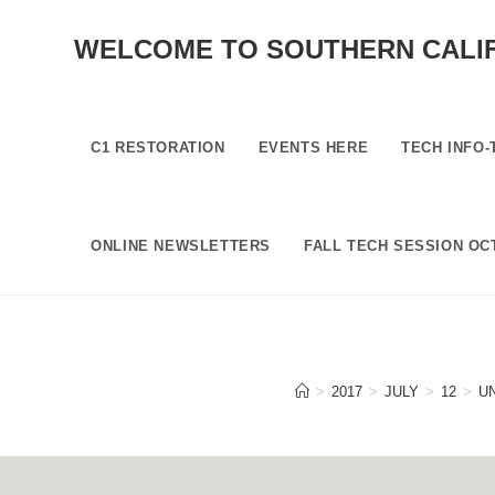
SKIP
TO
WELCOME TO SOUTHERN CALI
CONTENT
C1 RESTORATION
EVENTS HERE
TECH INFO-
ONLINE NEWSLETTERS
FALL TECH SESSION OCT
>
2017
>
JULY
>
12
>
U