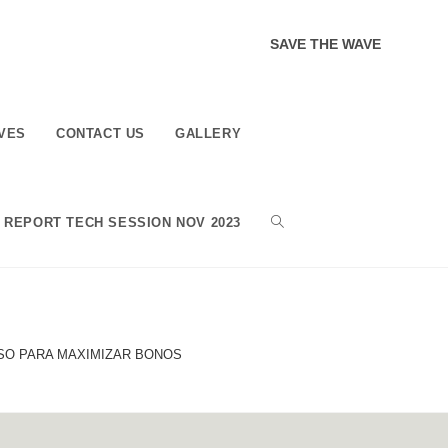
SAVE THE WAVE
VES
CONTACT US
GALLERY
TOGGLE
REPORT TECH SESSION NOV 2023
WEBSITE
SO PARA MAXIMIZAR BONOS
SEARCH