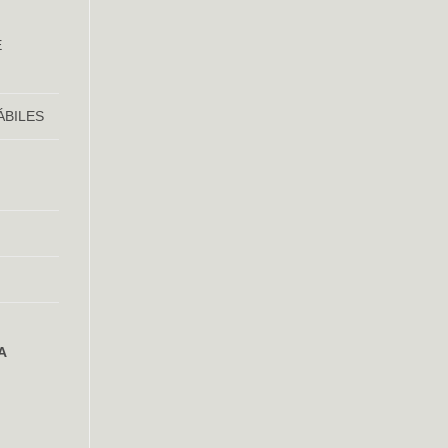
E
ÁBILES
A