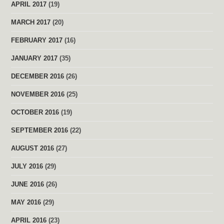
APRIL 2017
(19)
MARCH 2017
(20)
FEBRUARY 2017
(16)
JANUARY 2017
(35)
DECEMBER 2016
(26)
NOVEMBER 2016
(25)
OCTOBER 2016
(19)
SEPTEMBER 2016
(22)
AUGUST 2016
(27)
JULY 2016
(29)
JUNE 2016
(26)
MAY 2016
(29)
APRIL 2016
(23)