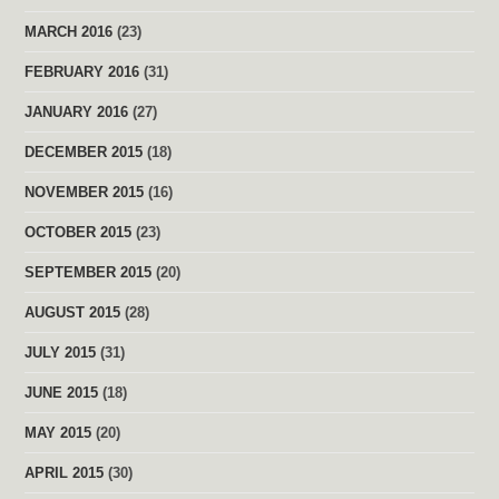
MARCH 2016
(23)
FEBRUARY 2016
(31)
JANUARY 2016
(27)
DECEMBER 2015
(18)
NOVEMBER 2015
(16)
OCTOBER 2015
(23)
SEPTEMBER 2015
(20)
AUGUST 2015
(28)
JULY 2015
(31)
JUNE 2015
(18)
MAY 2015
(20)
APRIL 2015
(30)