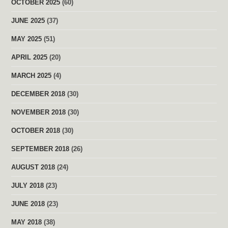
OCTOBER 2025
(60)
JUNE 2025
(37)
MAY 2025
(51)
APRIL 2025
(20)
MARCH 2025
(4)
DECEMBER 2018
(30)
NOVEMBER 2018
(30)
OCTOBER 2018
(30)
SEPTEMBER 2018
(26)
AUGUST 2018
(24)
JULY 2018
(23)
JUNE 2018
(23)
MAY 2018
(38)