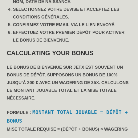
NOM, DATE DE NAISSANCE.
SÉLECTIONNEZ VOTRE DEVISE ET ACCEPTEZ LES
CONDITIONS GÉNÉRALES.
CONFIRMEZ VOTRE EMAIL VIA LE LIEN ENVOYÉ.
EFFECTUEZ VOTRE PREMIER DÉPÔT POUR ACTIVER
LE BONUS DE BIENVENUE.
CALCULATING YOUR BONUS
LE BONUS DE BIENVENUE SUR JETX EST SOUVENT UN
BONUS DE DÉPÔT. SUPPOSONS UN BONUS DE 100%
JUSQU’À 200 € AVEC UN WAGERING DE 35X. CALCULONS
LE MONTANT JOUABLE TOTAL ET LA MISE TOTALE
NÉCESSAIRE.
MONTANT TOTAL JOUABLE = DÉPÔT +
FORMULE :
BONUS
MISE TOTALE REQUISE = (DÉPÔT + BONUS) × WAGERING