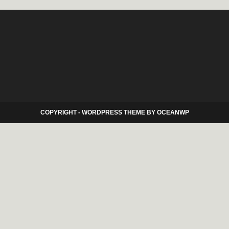
COPYRIGHT - WORDPRESS THEME BY OCEANWP