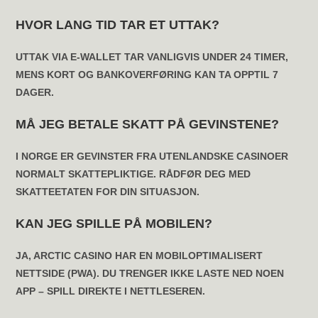
HVOR LANG TID TAR ET UTTAK?
UTTAK VIA E-WALLET TAR VANLIGVIS UNDER 24 TIMER,
MENS KORT OG BANKOVERFØRING KAN TA OPPTIL 7
DAGER.
MÅ JEG BETALE SKATT PÅ GEVINSTENE?
I NORGE ER GEVINSTER FRA UTENLANDSKE CASINOER
NORMALT SKATTEPLIKTIGE. RÅDFØR DEG MED
SKATTEETATEN FOR DIN SITUASJON.
KAN JEG SPILLE PÅ MOBILEN?
JA, ARCTIC CASINO HAR EN MOBILOPTIMALISERT
NETTSIDE (PWA). DU TRENGER IKKE LASTE NED NOEN
APP – SPILL DIREKTE I NETTLESEREN.