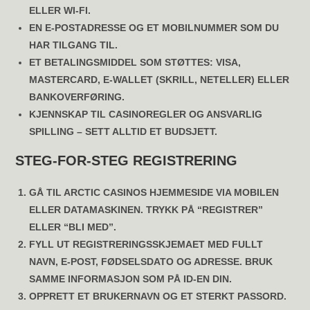
ELLER WI-FI.
EN E-POSTADRESSE OG ET MOBILNUMMER SOM DU
HAR TILGANG TIL.
ET BETALINGSMIDDEL SOM STØTTES: VISA,
MASTERCARD, E-WALLET (SKRILL, NETELLER) ELLER
BANKOVERFØRING.
KJENNSKAP TIL CASINOREGLER OG ANSVARLIG
SPILLING – SETT ALLTID ET BUDSJETT.
STEG-FOR-STEG REGISTRERING
GÅ TIL ARCTIC CASINOS HJEMMESIDE VIA MOBILEN
ELLER DATAMASKINEN. TRYKK PÅ “REGISTRER”
ELLER “BLI MED”.
FYLL UT REGISTRERINGSSKJEMAET MED FULLT
NAVN, E-POST, FØDSELSDATO OG ADRESSE. BRUK
SAMME INFORMASJON SOM PÅ ID-EN DIN.
OPPRETT ET BRUKERNAVN OG ET STERKT PASSORD.