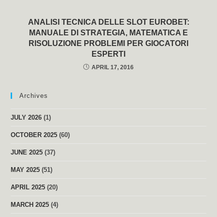
ANALISI TECNICA DELLE SLOT EUROBET:
MANUALE DI STRATEGIA, MATEMATICA E
RISOLUZIONE PROBLEMI PER GIOCATORI
ESPERTI
APRIL 17, 2016
Archives
JULY 2026
(1)
OCTOBER 2025
(60)
JUNE 2025
(37)
MAY 2025
(51)
APRIL 2025
(20)
MARCH 2025
(4)