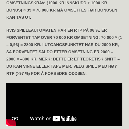
OMSETNINGSKRAV: (1000 KR INNSKUDD + 1000 KR
BONUS) × 35 = 70 000 KR MÅ OMSETTES FØR BONUSEN
KAN TAS UT.
HVIS SPILLEAUTOMATEN HAR EN RTP PÅ 96 %, ER
FORVENTET TAP OVER 70 000 KR OMSETNING: 70 000 × (1
– 0,96) = 2800 KR. I UTGANGSPUNKTET HAR DU 2000 KR,
SÅ FORVENTET SALDO ETTER OMSETNING ER 2000 –
2800 = –800 KR.
MERK:
DETTE ER ET TEORETISK SNITT –
DU KAN VINNE ELLER TAPE MER. VELG SPILL MED HØY
RTP (>97 %) FOR Å FORBEDRE ODDSEN.