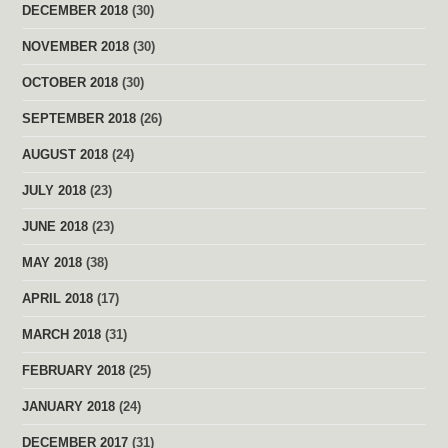
DECEMBER 2018
(30)
NOVEMBER 2018
(30)
OCTOBER 2018
(30)
SEPTEMBER 2018
(26)
AUGUST 2018
(24)
JULY 2018
(23)
JUNE 2018
(23)
MAY 2018
(38)
APRIL 2018
(17)
MARCH 2018
(31)
FEBRUARY 2018
(25)
JANUARY 2018
(24)
DECEMBER 2017
(31)