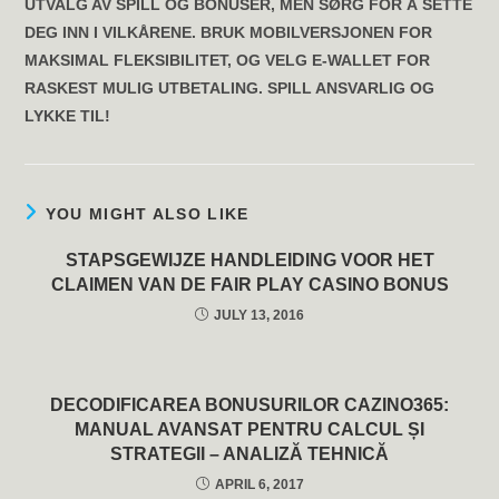
UTVALG AV SPILL OG BONUSER, MEN SØRG FOR Å SETTE
DEG INN I VILKÅRENE. BRUK MOBILVERSJONEN FOR
MAKSIMAL FLEKSIBILITET, OG VELG E-WALLET FOR
RASKEST MULIG UTBETALING. SPILL ANSVARLIG OG
LYKKE TIL!
YOU MIGHT ALSO LIKE
STAPSGEWIJZE HANDLEIDING VOOR HET
CLAIMEN VAN DE FAIR PLAY CASINO BONUS
JULY 13, 2016
DECODIFICAREA BONUSURILOR CAZINO365:
MANUAL AVANSAT PENTRU CALCUL ȘI
STRATEGII – ANALIZĂ TEHNICĂ
APRIL 6, 2017