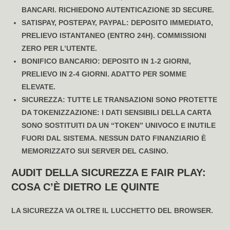
BANCARI. RICHIEDONO AUTENTICAZIONE 3D SECURE.
SATISPAY, POSTEPAY, PAYPAL:
DEPOSITO IMMEDIATO,
PRELIEVO ISTANTANEO (ENTRO 24H). COMMISSIONI
ZERO PER L’UTENTE.
BONIFICO BANCARIO:
DEPOSITO IN 1-2 GIORNI,
PRELIEVO IN 2-4 GIORNI. ADATTO PER SOMME
ELEVATE.
SICUREZZA:
TUTTE LE TRANSAZIONI SONO PROTETTE
DA TOKENIZZAZIONE: I DATI SENSIBILI DELLA CARTA
SONO SOSTITUITI DA UN “TOKEN” UNIVOCO E INUTILE
FUORI DAL SISTEMA. NESSUN DATO FINANZIARIO È
MEMORIZZATO SUI SERVER DEL CASINO.
AUDIT DELLA SICUREZZA E FAIR PLAY:
COSA C’È DIETRO LE QUINTE
LA SICUREZZA VA OLTRE IL LUCCHETTO DEL BROWSER.