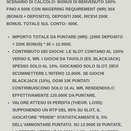
SCENARIO DI CALCOLO:
BONUS DI BENVENUTO 100%
FINO A 500€ CON WAGERING REQUIREMENT (WR) 30X
(BONUS + DEPOSITO). DEPOSITI 200€, RICEVI 200€
BONUS. TOTALE SUL CONTO: 400€.
IMPORTO TOTALE DA PUNTARE (WR):
(200€ DEPOSITO
+ 200€ BONUS) * 30 = 12.000€.
CONTRIBUTO DEI GIOCHI:
LE SLOT CONTANO AL 100%
VERSO IL WR. I GIOCHI DA TAVOLO (ES. BLACKJACK)
SPESSO SOLO AL 10%. GIOCANDO SOLO SLOT, DEVI
SCOMMETTERE L’INTERO 12.000€. SE GIOCHI
BLACKJACK (10%), OGNI 10€ PUNTATI
CONTRIBUISCONO SOLO 1€ AL WR, RENDENDOLO
EFFETTIVAMENTE 120.000€ DA PUNTARE.
VALORE ATTESO DI PERDITA (THEOR. LOSS):
SUPPONENDO UN RTP DEL 95% SU SLOT, IL
GIOCATORE “PERDE” STATISTICAMENTE IL 5%
DELL’AMMONTARE PUNTATO. SU 12.000€ DI PUNTATE,