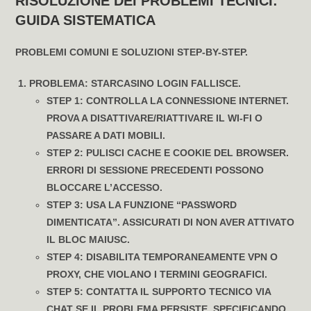
RISOLUZIONE DEI PROBLEMI TECNICI:
GUIDA SISTEMATICA
PROBLEMI COMUNI E SOLUZIONI STEP-BY-STEP.
PROBLEMA:
STARCASINO LOGIN
FALLISCE.
STEP 1:
CONTROLLA LA CONNESSIONE INTERNET.
PROVA A DISATTIVARE/RIATTIVARE IL WI-FI O
PASSARE A DATI MOBILI.
STEP 2:
PULISCI CACHE E COOKIE DEL BROWSER.
ERRORI DI SESSIONE PRECEDENTI POSSONO
BLOCCARE L’ACCESSO.
STEP 3:
USA LA FUNZIONE “PASSWORD
DIMENTICATA”. ASSICURATI DI NON AVER ATTIVATO
IL BLOC MAIUSC.
STEP 4:
DISABILITA TEMPORANEAMENTE VPN O
PROXY, CHE VIOLANO I TERMINI GEOGRAFICI.
STEP 5:
CONTATTA IL SUPPORTO TECNICO VIA
CHAT SE IL PROBLEMA PERSISTE, SPECIFICANDO