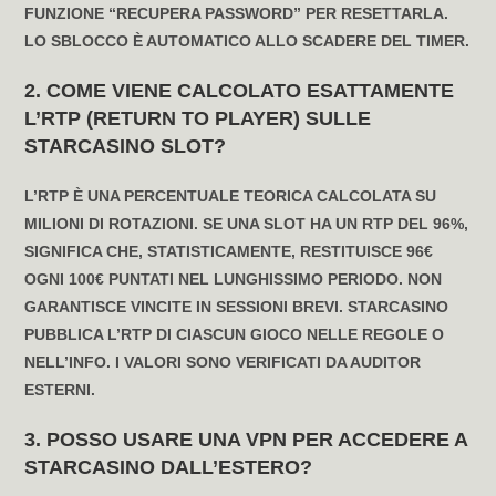
FUNZIONE “RECUPERA PASSWORD” PER RESETTARLA.
LO SBLOCCO È AUTOMATICO ALLO SCADERE DEL TIMER.
2. COME VIENE CALCOLATO ESATTAMENTE
L’RTP (RETURN TO PLAYER) SULLE
STARCASINO SLOT
?
L’RTP È UNA PERCENTUALE TEORICA CALCOLATA SU
MILIONI DI ROTAZIONI. SE UNA SLOT HA UN RTP DEL 96%,
SIGNIFICA CHE, STATISTICAMENTE, RESTITUISCE 96€
OGNI 100€ PUNTATI NEL LUNGHISSIMO PERIODO. NON
GARANTISCE VINCITE IN SESSIONI BREVI. STARCASINO
PUBBLICA L’RTP DI CIASCUN GIOCO NELLE REGOLE O
NELL’INFO. I VALORI SONO VERIFICATI DA AUDITOR
ESTERNI.
3. POSSO USARE UNA VPN PER ACCEDERE A
STARCASINO DALL’ESTERO?