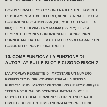
BONUS SENZA DEPOSITO SONO RARI E STRETTAMENTE
REGOLAMENTATI. SE OFFERTI, SONO SEMPRE LEGATI A
CONDIZIONI DI SCOMMESSA (WR) MOLTO ELEVATE (ES.
50X) E LIMITI DI VINCITA MASSIMA (ES. 50€). LEGGI
SEMPRE I TERMINI & CONDIZIONI DEL BONUS. NON
FORNIRE MAI DATI DELLA CARTA PER “SBLOCCARE” UN
BONUS NO DEPOSIT: È UNA TRUFFA.
10. COME FUNZIONA LA FUNZIONE DI
AUTOPLAY SULLE SLOT E CI SONO RISCHI?
L’AUTOPLAY PERMETTE DI IMPOSTARE UN NUMERO
PREFISSATO DI GIRI CONSECUTIVI ALLA STESSA
PUNTATA. PUOI IMPOSTARE STOP-LOSS E STOP-WIN (ES.
“FERMA SE IL SALDO SCENDE/AUMENTA DI X€”). IL
RISCHIO È LA DISATTENZIONE: POTRESTI SUPERARE
LIMITI DI BUDGET O TEMPO SENZA ACCORGERTENE.