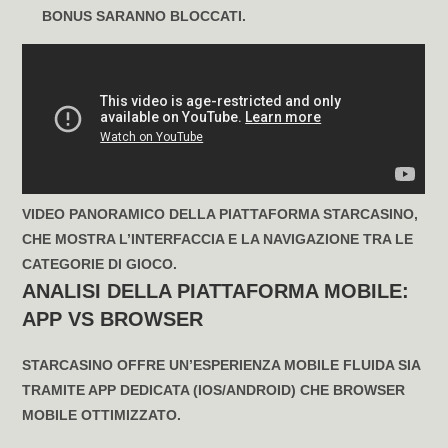
BONUS SARANNO BLOCCATI.
VIDEO PANORAMICO DELLA PIATTAFORMA STARCASINO,
CHE MOSTRA L’INTERFACCIA E LA NAVIGAZIONE TRA LE
CATEGORIE DI GIOCO.
ANALISI DELLA PIATTAFORMA MOBILE:
APP VS BROWSER
STARCASINO OFFRE UN’ESPERIENZA MOBILE FLUIDA SIA
TRAMITE APP DEDICATA (IOS/ANDROID) CHE BROWSER
MOBILE OTTIMIZZATO.