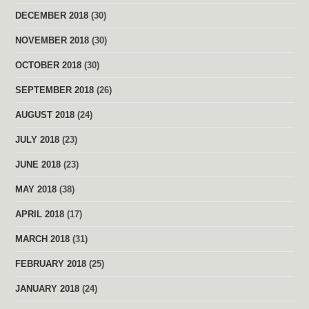
DECEMBER 2018
(30)
NOVEMBER 2018
(30)
OCTOBER 2018
(30)
SEPTEMBER 2018
(26)
AUGUST 2018
(24)
JULY 2018
(23)
JUNE 2018
(23)
MAY 2018
(38)
APRIL 2018
(17)
MARCH 2018
(31)
FEBRUARY 2018
(25)
JANUARY 2018
(24)