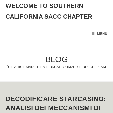
SKIP
WELCOME TO SOUTHERN
TO
CALIFORNIA SACC CHAPTER
CONTENT
MENU
BLOG
>
2018
>
MARCH
>
8
>
UNCATEGORIZED
>
DECODIFICARE ST
DECODIFICARE STARCASINO:
ANALISI DEI MECCANISMI DI