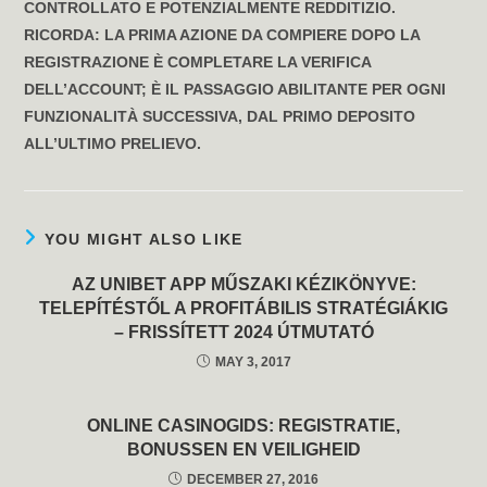
CONTROLLATO E POTENZIALMENTE REDDITIZIO.
RICORDA: LA PRIMA AZIONE DA COMPIERE DOPO LA
REGISTRAZIONE È COMPLETARE LA VERIFICA
DELL’ACCOUNT; È IL PASSAGGIO ABILITANTE PER OGNI
FUNZIONALITÀ SUCCESSIVA, DAL PRIMO DEPOSITO
ALL’ULTIMO PRELIEVO.
YOU MIGHT ALSO LIKE
AZ UNIBET APP MŰSZAKI KÉZIKÖNYVE:
TELEPÍTÉSTŐL A PROFITÁBILIS STRATÉGIÁKIG
– FRISSÍTETT 2024 ÚTMUTATÓ
MAY 3, 2017
ONLINE CASINOGIDS: REGISTRATIE,
BONUSSEN EN VEILIGHEID
DECEMBER 27, 2016