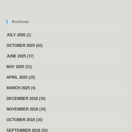
Archives
JULY 2026
(1)
OCTOBER 2025
(60)
JUNE 2025
(37)
MAY 2025
(51)
APRIL 2025
(20)
MARCH 2025
(4)
DECEMBER 2018
(30)
NOVEMBER 2018
(30)
OCTOBER 2018
(30)
SEPTEMBER 2018
(26)