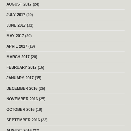
AUGUST 2017
(24)
JULY 2017
(20)
JUNE 2017
(31)
MAY 2017
(20)
APRIL 2017
(19)
MARCH 2017
(20)
FEBRUARY 2017
(16)
JANUARY 2017
(35)
DECEMBER 2016
(26)
NOVEMBER 2016
(25)
OCTOBER 2016
(19)
SEPTEMBER 2016
(22)
AUGUST 2016
(27)