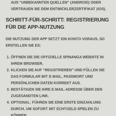
AUS “UNBEKANNTEN QUELLEN” (ANDROID) ODER
VERTRAUEN SIE DEM ENTWICKLERZERTIFIKAT (IOS).
SCHRITT-FÜR-SCHRITT: REGISTRIERUNG
FÜR DIE APP-NUTZUNG
DIE NUTZUNG DER APP SETZT EIN KONTO VORAUS. SO
ERSTELLEN SIE ES:
ÖFFNEN SIE DIE OFFIZIELLE SPINANGA WEBSITE IN
IHREM BROWSER.
KLICKEN SIE AUF “REGISTRIEREN” UND FÜLLEN SIE
DAS FORMULAR MIT E-MAIL, PASSWORT UND
PERSÖNLICHEN DATEN KORREKT AUS.
BESTÄTIGEN SIE IHRE E-MAIL-ADRESSE ÜBER DEN
ZUGESANDTEN LINK.
OPTIONAL: FÜHREN SIE EINE ERSTE EINZAHLUNG
DURCH, UM SOFORT MIT ECHTGELD SPIELEN ZU
KÖNNEN.