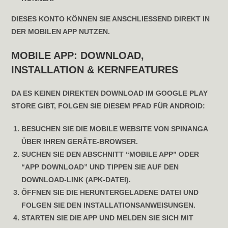
DIESES KONTO KÖNNEN SIE ANSCHLIESSEND DIREKT IN D
ER MOBILEN APP NUTZEN.
MOBILE APP: DOWNLOAD,
INSTALLATION & KERNFEATURES
DA ES KEINEN DIREKTEN DOWNLOAD IM GOOGLE PLAY
STORE GIBT, FOLGEN SIE DIESEM PFAD FÜR ANDROID:
BESUCHEN SIE DIE MOBILE WEBSITE VON SPINANGA
ÜBER IHREN GERÄTE-BROWSER.
SUCHEN SIE DEN ABSCHNITT “MOBILE APP” ODER
“APP DOWNLOAD” UND TIPPEN SIE AUF DEN
DOWNLOAD-LINK (APK-DATEI).
ÖFFNEN SIE DIE HERUNTERGELADENE DATEI UND
FOLGEN SIE DEN INSTALLATIONSANWEISUNGEN.
STARTEN SIE DIE APP UND MELDEN SIE SICH MIT