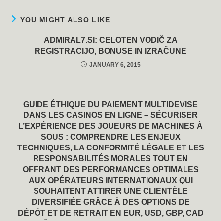
YOU MIGHT ALSO LIKE
ADMIRAL7.SI: CELOTEN VODIČ ZA
REGISTRACIJO, BONUSE IN IZRAČUNE
JANUARY 6, 2015
GUIDE ÉTHIQUE DU PAIEMENT MULTIDEVISE
DANS LES CASINOS EN LIGNE – SÉCURISER
L’EXPÉRIENCE DES JOUEURS DE MACHINES À
SOUS : COMPRENDRE LES ENJEUX
TECHNIQUES, LA CONFORMITÉ LÉGALE ET LES
RESPONSABILITÉS MORALES TOUT EN
OFFRANT DES PERFORMANCES OPTIMALES
AUX OPÉRATEURS INTERNATIONAUX QUI
SOUHAITENT ATTIRER UNE CLIENTÈLE
DIVERSIFIÉE GRÂCE À DES OPTIONS DE
DÉPÔT ET DE RETRAIT EN EUR, USD, GBP, CAD