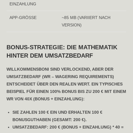
EINZAHLUNG
APP-GRÖSSE
~85 MB (VARIIERT NACH
VERSION)
BONUS-STRATEGIE: DIE MATHEMATIK
HINTER DEM UMSATZBEDARF
WILLKOMMENSBONI SIND VERLOCKEND, ABER DER
UMSATZBEDARF (WR – WAGERING REQUIREMENTS)
ENTSCHEIDET ÜBER DEN REALEN WERT. EIN TYPISCHES
BEISPIEL FÜR EINEN 100% BONUS BIS ZU 200 € MIT EINEM
WR VON 40X (BONUS + EINZAHLUNG):
SIE ZAHLEN 100 € EIN UND ERHALTEN 100 €
BONUSGUTHABEN (GESAMT: 200 €).
UMSATZBEDARF: 200 € (BONUS + EINZAHLUNG) * 40 =