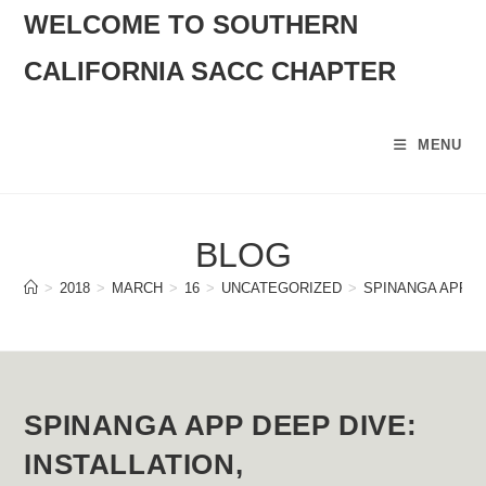
SKIP
WELCOME TO SOUTHERN
TO
CALIFORNIA SACC CHAPTER
CONTENT
MENU
BLOG
>
2018
>
MARCH
>
16
>
UNCATEGORIZED
>
SPINANGA APP D
SPINANGA APP DEEP DIVE:
INSTALLATION,