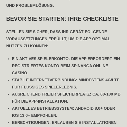
UND PROBLEMLÖSUNG.
BEVOR SIE STARTEN: IHRE CHECKLISTE
STELLEN SIE SICHER, DASS IHR GERÄT FOLGENDE
VORAUSSETZUNGEN ERFÜLLT, UM DIE APP OPTIMAL
NUTZEN ZU KÖNNEN:
EIN AKTIVES SPIELERKONTO:
DIE APP ERFORDERT EIN
REGISTRIERTES KONTO BEIM SPINANGA ONLINE
CASINO.
STABILE INTERNETVERBINDUNG:
MINDESTENS 4G/LTE
FÜR FLÜSSIGES SPIELERLEBNIS.
AUSREICHEND FREIER SPEICHERPLATZ:
CA. 80-100 MB
FÜR DIE APP-INSTALLATION.
AKTUELLES BETRIEBSSYSTEM:
ANDROID 8.0+ ODER
IOS 13.0+ EMPFOHLEN.
BERECHTIGUNGEN:
ERLAUBEN SIE INSTALLATIONEN