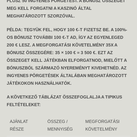
PLUSZ 50 INGYENES PÖRGETÉST. A BÓNUSZ ÖSSZEGÉT
MEG KELL FORGATNI A KASZINÓ ÁLTAL
MEGHATÁROZOTT SZORZÓVAL.
PÉLDA: TEGYÜK FEL, HOGY 100 €-T FIZETSZ BE. A 100%-
OS BÓNUSZ TOVÁBBI 100 €-T AD, ÍGY AZ EGYENLEGED
200 € LESZ. A MEGFORGATÁSI KÖVETELMÉNY 35X A
BÓNUSZ ÖSSZEGÉRE: 35 × 100 € = 3 500 €. EZT AZ
ÖSSZEGET KELL JÁTÉKBAN ELFORGATNOD, MIELŐTT A
BÓNUSZBÓL SZÁRMAZÓ NYEREMÉNYT KIVEHETNÉD. AZ
INGYENES PÖRGETÉSEK ÁLTALÁBAN MEGHATÁROZOTT
JÁTÉKOKON HASZNÁLHATÓK.
A KÖVETKEZŐ TÁBLÁZAT ÖSSZEFOGLALJA A TIPIKUS
FELTÉTELEKET:
AJÁNLAT
ÖSSZEG /
MEGFORGATÁSI
RÉSZE
MENNYISÉG
KÖVETELMÉNY