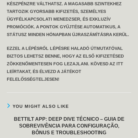
KÉSZPÉNZRE VÁLTHATSZ. A MAGASABB SZINTEKHEZ
TARTOZIK GYORSABB KIFIZETÉS, SZEMÉLYES
ÜGYFÉLKAPCSOLATI MENEDZSER, ÉS EXKLUZÍV
PROMÓCIÓK. A PONTOK GYŰJTÉSE AUTOMATIKUS, A
STÁTUSZ MINDEN HÓNAPBAN ÚJRASZÁMÍTÁSRA KERÜL.
EZZEL A LÉPÉSRŐL LÉPÉSRE HALADÓ ÚTMUTATÓVAL
BIZTOS LEHETSZ BENNE, HOGY AZ ELSŐ KIFIZETÉSED
ZÖKKENŐMENTESEN FOG LEZAJLANI. KÖVESD AZ ITT
LEÍRTAKAT, ÉS ÉLVEZD A JÁTÉKOT
FELELŐSSÉGTELJESEN!
YOU MIGHT ALSO LIKE
BETTILT APP: DEEP DIVE TÉCNICO – GUIA DE
SOBREVIVÊNCIA PARA CONFIGURAÇÃO,
BÔNUS E TROUBLESHOOTING