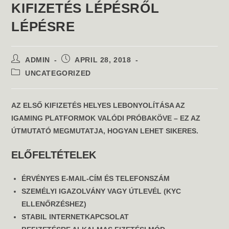
KIFIZETÉS LÉPÉSRŐL
LÉPÉSRE
POST
POST
ADMIN
APRIL 28, 2018
AUTHOR:
PUBLISHED:
POST
UNCATEGORIZED
CATEGORY:
AZ ELSŐ KIFIZETÉS HELYES LEBONYOLÍTÁSA AZ
IGAMING PLATFORMOK VALÓDI PRÓBAKÖVE – EZ AZ
ÚTMUTATÓ MEGMUTATJA, HOGYAN LEHET SIKERES.
ELŐFELTÉTELEK
ÉRVÉNYES E-MAIL-CÍM ÉS TELEFONSZÁM
SZEMÉLYI IGAZOLVÁNY VAGY ÚTLEVÉL (KYC
ELLENŐRZÉSHEZ)
STABIL INTERNETKAPCSOLAT