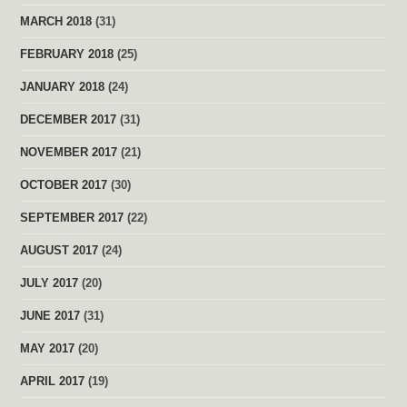
MARCH 2018
(31)
FEBRUARY 2018
(25)
JANUARY 2018
(24)
DECEMBER 2017
(31)
NOVEMBER 2017
(21)
OCTOBER 2017
(30)
SEPTEMBER 2017
(22)
AUGUST 2017
(24)
JULY 2017
(20)
JUNE 2017
(31)
MAY 2017
(20)
APRIL 2017
(19)