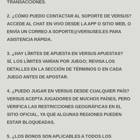
TRANSACCIONES.
2. ¿CÓMO PUEDO CONTACTAR AL SOPORTE DE VERSUS?
ACCEDE AL CHAT EN VIVO DESDE LA APP O SITIO WEB, O
ENVÍA UN CORREO A SOPORTE@VERSUSES.ES PARA
ASISTENCIA RÁPIDA.
3. ¿HAY LÍMITES DE APUESTA EN VERSUS APUESTAS?
SÍ, LOS LÍMITES VARÍAN POR JUEGO; REVISA LOS
DETALLES EN LA SECCIÓN DE TÉRMINOS O EN CADA
JUEGO ANTES DE APOSTAR.
4. ¿PUEDO JUGAR EN VERSUS DESDE CUALQUIER PAÍS?
VERSUS ACEPTA JUGADORES DE MUCHOS PAÍSES, PERO
VERIFICA LAS RESTRICCIONES GEOGRÁFICAS EN EL
SITIO OFICIAL, YA QUE ALGUNAS REGIONES PUEDEN
ESTAR BLOQUEADAS.
5. ¿LOS BONOS SON APLICABLES A TODOS LOS