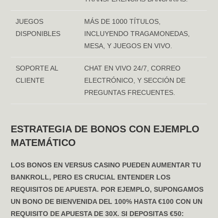
JUEGOS
MÁS DE 1000 TÍTULOS,
DISPONIBLES
INCLUYENDO TRAGAMONEDAS,
MESA, Y JUEGOS EN VIVO.
SOPORTE AL
CHAT EN VIVO 24/7, CORREO
CLIENTE
ELECTRÓNICO, Y SECCIÓN DE
PREGUNTAS FRECUENTES.
ESTRATEGIA DE BONOS CON EJEMPLO
MATEMÁTICO
LOS BONOS EN VERSUS CASINO PUEDEN AUMENTAR TU
BANKROLL, PERO ES CRUCIAL ENTENDER LOS
REQUISITOS DE APUESTA. POR EJEMPLO, SUPONGAMOS
UN BONO DE BIENVENIDA DEL 100% HASTA €100 CON UN
REQUISITO DE APUESTA DE 30X. SI DEPOSITAS €50: