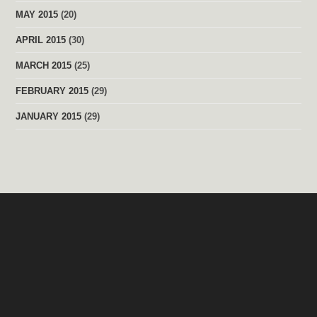
MAY 2015
(20)
APRIL 2015
(30)
MARCH 2015
(25)
FEBRUARY 2015
(29)
JANUARY 2015
(29)