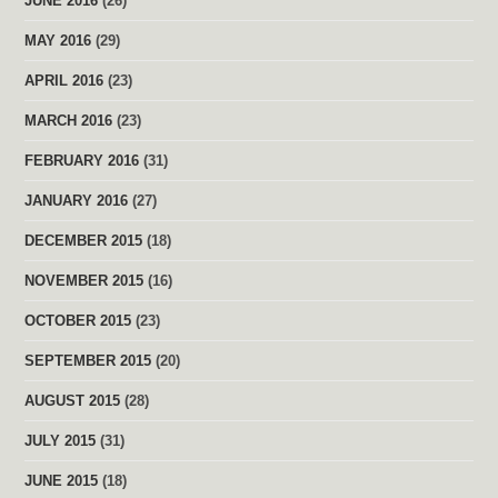
JUNE 2016
(26)
MAY 2016
(29)
APRIL 2016
(23)
MARCH 2016
(23)
FEBRUARY 2016
(31)
JANUARY 2016
(27)
DECEMBER 2015
(18)
NOVEMBER 2015
(16)
OCTOBER 2015
(23)
SEPTEMBER 2015
(20)
AUGUST 2015
(28)
JULY 2015
(31)
JUNE 2015
(18)