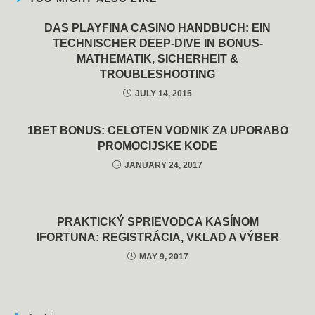
DAS PLAYFINA CASINO HANDBUCH: EIN
TECHNISCHER DEEP-DIVE IN BONUS-
MATHEMATIK, SICHERHEIT &
TROUBLESHOOTING
JULY 14, 2015
1BET BONUS: CELOTEN VODNIK ZA UPORABO
PROMOCIJSKE KODE
JANUARY 24, 2017
PRAKTICKÝ SPRIEVODCA KASÍNOM
IFORTUNA: REGISTRÁCIA, VKLAD A VÝBER
MAY 9, 2017