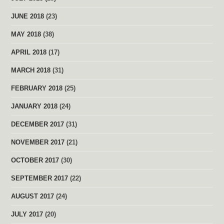
JUNE 2018
(23)
MAY 2018
(38)
APRIL 2018
(17)
MARCH 2018
(31)
FEBRUARY 2018
(25)
JANUARY 2018
(24)
DECEMBER 2017
(31)
NOVEMBER 2017
(21)
OCTOBER 2017
(30)
SEPTEMBER 2017
(22)
AUGUST 2017
(24)
JULY 2017
(20)