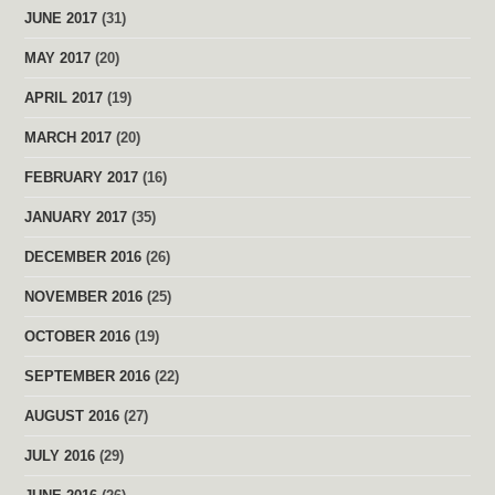
JUNE 2017
(31)
MAY 2017
(20)
APRIL 2017
(19)
MARCH 2017
(20)
FEBRUARY 2017
(16)
JANUARY 2017
(35)
DECEMBER 2016
(26)
NOVEMBER 2016
(25)
OCTOBER 2016
(19)
SEPTEMBER 2016
(22)
AUGUST 2016
(27)
JULY 2016
(29)