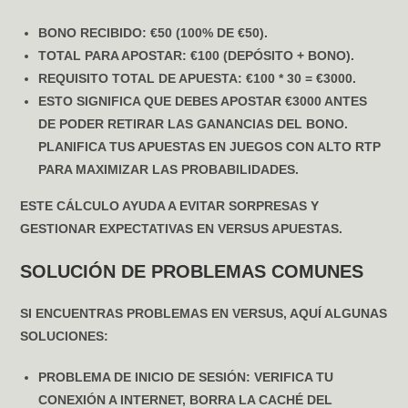
BONO RECIBIDO: €50 (100% DE €50).
TOTAL PARA APOSTAR: €100 (DEPÓSITO + BONO).
REQUISITO TOTAL DE APUESTA: €100 * 30 = €3000.
ESTO SIGNIFICA QUE DEBES APOSTAR €3000 ANTES
DE PODER RETIRAR LAS GANANCIAS DEL BONO.
PLANIFICA TUS APUESTAS EN JUEGOS CON ALTO RTP
PARA MAXIMIZAR LAS PROBABILIDADES.
ESTE CÁLCULO AYUDA A EVITAR SORPRESAS Y
GESTIONAR EXPECTATIVAS EN VERSUS APUESTAS.
SOLUCIÓN DE PROBLEMAS COMUNES
SI ENCUENTRAS PROBLEMAS EN VERSUS, AQUÍ ALGUNAS
SOLUCIONES:
PROBLEMA DE INICIO DE SESIÓN:
VERIFICA TU
CONEXIÓN A INTERNET, BORRA LA CACHÉ DEL