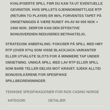
KVALIFISERTE SPILL FØR DU KAN TA UT EVENTUELLE
GEVINSTER. HVIS SPILLETS GJENNOMSNITTLIGE RTP
(RETURN TO PLAYER) ER 96%, FORVENTES TAPET PÅ
OMSETNINGEN Å VÆRE RUNDT 4% AV 60 000 NOK =
2400 NOK. DERFOR KAN DEN EFFEKTIVE
BONUSVERDIEN REDUSERES BETRAKTELIG.
STRATEGISK ANBEFALING: FOKUSER PÅ SPILL MED HØY
RTP (OVER 97%) SOM VISSE BLACKJACK-VARIANTER
ELLER UTVALGTE SLOTS FOR Å MINIMERE TAP UNDER
OMSETNING. UNNGÅ SPILL MED LAV RTP ELLER SPILL
SOM BARE TELLER DELVIS MOT KRAVET. SJEKK ALLTID
BONUSVILKÅRENE FOR SPESIFIKKE
SPILLBEGRENSNINGER.
TEKNISKE SPESIFIKASJONER FOR RIZK CASINO NORGE
KATEGORI
DETALJER