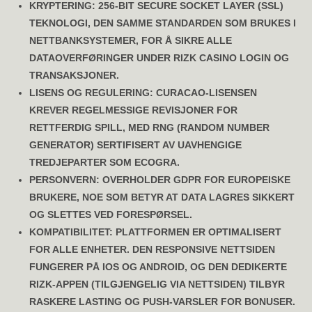
KRYPTERING:
256-BIT SECURE SOCKET LAYER (SSL)
TEKNOLOGI, DEN SAMME STANDARDEN SOM BRUKES I
NETTBANKSYSTEMER, FOR Å SIKRE ALLE
DATAOVERFØRINGER UNDER RIZK CASINO LOGIN OG
TRANSAKSJONER.
LISENS OG REGULERING:
CURACAO-LISENSEN
KREVER REGELMESSIGE REVISJONER FOR
RETTFERDIG SPILL, MED RNG (RANDOM NUMBER
GENERATOR) SERTIFISERT AV UAVHENGIGE
TREDJEPARTER SOM ECOGRA.
PERSONVERN:
OVERHOLDER GDPR FOR EUROPEISKE
BRUKERE, NOE SOM BETYR AT DATA LAGRES SIKKERT
OG SLETTES VED FORESPØRSEL.
KOMPATIBILITET:
PLATTFORMEN ER OPTIMALISERT
FOR ALLE ENHETER. DEN RESPONSIVE NETTSIDEN
FUNGERER PÅ IOS OG ANDROID, OG DEN DEDIKERTE
RIZK-APPEN (TILGJENGELIG VIA NETTSIDEN) TILBYR
RASKERE LASTING OG PUSH-VARSLER FOR BONUSER.