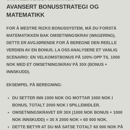
AVANSERT BONUSSTRATEGI OG
MATEMATIKK
FOR Å MESTRE RIZKS BONUSSYSTEM, MÅ DU FORSTÅ
MATEMATIKKEN BAK OMSETNINGSKRAV (WAGERING).
DETTE ER AVGJØRENDE FOR Å BEREGNE DEN REELLE
VERDIEN AV EN BONUS. LA OSS ANALYSERE ET VANLIG
SCENARIO: EN VELKOMSTBONUS PÅ 100% OPP TIL 1000
NOK MED ET OMSETNINGSKRAV PÅ 30X (BONUS +
INNSKUDD).
EKSEMPEL PÅ BEREGNING:
DU SETTER INN 1000 NOK OG MOTTAR 1000 NOK I
BONUS, TOTALT 2000 NOK I SPILLEMIDLER.
OMSETNINGSKRAVET ER 30X (1000 NOK BONUS + 1000
NOK INNSKUDD) = 30 X 2000 NOK = 60 000 NOK.
DETTE BETYR AT DU MÅ SATSE TOTALT 60 000 NOK PÅ