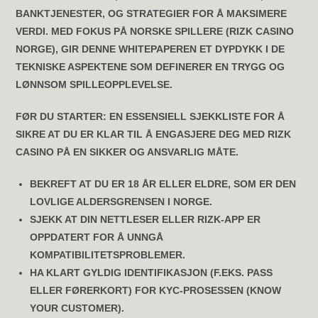
BANKTJENESTER, OG STRATEGIER FOR Å MAKSIMERE
VERDI. MED FOKUS PÅ NORSKE SPILLERE (RIZK CASINO
NORGE), GIR DENNE WHITEPAPEREN ET DYPDYKK I DE
TEKNISKE ASPEKTENE SOM DEFINERER EN TRYGG OG
LØNNSOM SPILLEOPPLEVELSE.
FØR DU STARTER:
EN ESSENSIELL SJEKKLISTE FOR Å
SIKRE AT DU ER KLAR TIL Å ENGASJERE DEG MED RIZK
CASINO PÅ EN SIKKER OG ANSVARLIG MÅTE.
BEKREFT AT DU ER 18 ÅR ELLER ELDRE, SOM ER DEN
LOVLIGE ALDERSGRENSEN I NORGE.
SJEKK AT DIN NETTLESER ELLER RIZK-APP ER
OPPDATERT FOR Å UNNGÅ
KOMPATIBILITETSPROBLEMER.
HA KLART GYLDIG IDENTIFIKASJON (F.EKS. PASS
ELLER FØRERKORT) FOR KYC-PROSESSEN (KNOW
YOUR CUSTOMER).