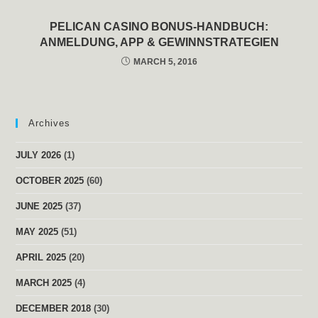
PELICAN CASINO BONUS-HANDBUCH:
ANMELDUNG, APP & GEWINNSTRATEGIEN
MARCH 5, 2016
Archives
JULY 2026
(1)
OCTOBER 2025
(60)
JUNE 2025
(37)
MAY 2025
(51)
APRIL 2025
(20)
MARCH 2025
(4)
DECEMBER 2018
(30)