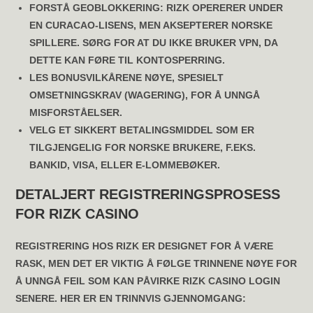
FORSTÅ GEOBLOKKERING: RIZK OPERERER UNDER
EN CURACAO-LISENS, MEN AKSEPTERER NORSKE
SPILLERE. SØRG FOR AT DU IKKE BRUKER VPN, DA
DETTE KAN FØRE TIL KONTOSPERRING.
LES BONUSVILKÅRENE NØYE, SPESIELT
OMSETNINGSKRAV (WAGERING), FOR Å UNNGÅ
MISFORSTÅELSER.
VELG ET SIKKERT BETALINGSMIDDEL SOM ER
TILGJENGELIG FOR NORSKE BRUKERE, F.EKS.
BANKID, VISA, ELLER E-LOMMEBØKER.
DETALJERT REGISTRERINGSPROSESS
FOR RIZK CASINO
REGISTRERING HOS RIZK ER DESIGNET FOR Å VÆRE
RASK, MEN DET ER VIKTIG Å FØLGE TRINNENE NØYE FOR
Å UNNGÅ FEIL SOM KAN PÅVIRKE RIZK CASINO LOGIN
SENERE. HER ER EN TRINNVIS GJENNOMGANG: