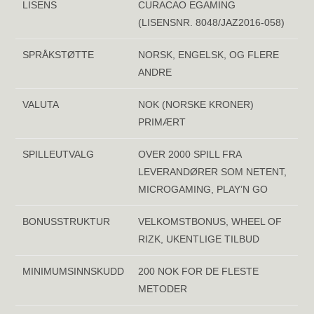
LISENS
CURACAO EGAMING
(LISENSNR. 8048/JAZ2016-058)
SPRÅKSTØTTE
NORSK, ENGELSK, OG FLERE
ANDRE
VALUTA
NOK (NORSKE KRONER)
PRIMÆRT
SPILLEUTVALG
OVER 2000 SPILL FRA
LEVERANDØRER SOM NETENT,
MICROGAMING, PLAY’N GO
BONUSSTRUKTUR
VELKOMSTBONUS, WHEEL OF
RIZK, UKENTLIGE TILBUD
MINIMUMSINNSKUDD
200 NOK FOR DE FLESTE
METODER