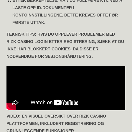
ETTER BEKREFTELSE, KAN DU FULLFØRE KYC VED Å
LASTE OPP ID-DOKUMENTER I
KONTOINNSTILLINGENE. DETTE KREVES OFTE FØR
FØRSTE UTTAK.
TEKNISK TIPS: HVIS DU OPPLEVER PROBLEMER MED
RIZK CASINO LOGIN ETTER REGISTRERING, SJEKK AT DU
IKKE HAR BLOKKERT COOKIES, DA DISSE ER
NØDVENDIGE FOR SESJONSHÅNDTERING.
VIDEO: EN VISUEL OVERSIKT OVER RIZK CASINO
PLATTFORMEN, INKLUDERT REGISTRERING OG
GRUNNLEGGENDE FUNKSJONER.