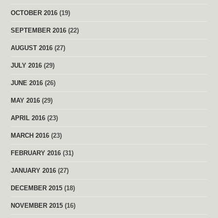
OCTOBER 2016
(19)
SEPTEMBER 2016
(22)
AUGUST 2016
(27)
JULY 2016
(29)
JUNE 2016
(26)
MAY 2016
(29)
APRIL 2016
(23)
MARCH 2016
(23)
FEBRUARY 2016
(31)
JANUARY 2016
(27)
DECEMBER 2015
(18)
NOVEMBER 2015
(16)