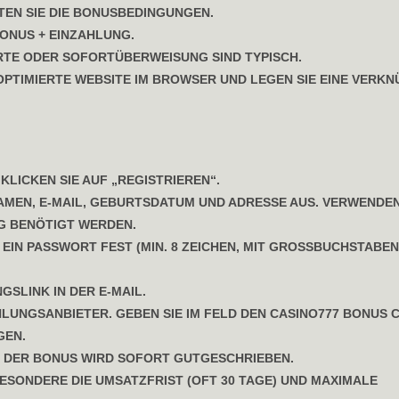
HTEN SIE DIE BONUSBEDINGUNGEN.
BONUS + EINZAHLUNG.
TE ODER SOFORTÜBERWEISUNG SIND TYPISCH.
-OPTIMIERTE WEBSITE IM BROWSER UND LEGEN SIE EINE VERK
KLICKEN SIE AUF „REGISTRIEREN“.
AMEN, E-MAIL, GEBURTSDATUM UND ADRESSE AUS. VERWENDEN
NG BENÖTIGT WERDEN.
IN PASSWORT FEST (MIN. 8 ZEICHEN, MIT GROSSBUCHSTABEN 
GSLINK IN DER E-MAIL.
HLUNGSANBIETER. GEBEN SIE IM FELD DEN CASINO777 BONUS 
GEN.
€). DER BONUS WIRD SOFORT GUTGESCHRIEBEN.
ESONDERE DIE UMSATZFRIST (OFT 30 TAGE) UND MAXIMALE