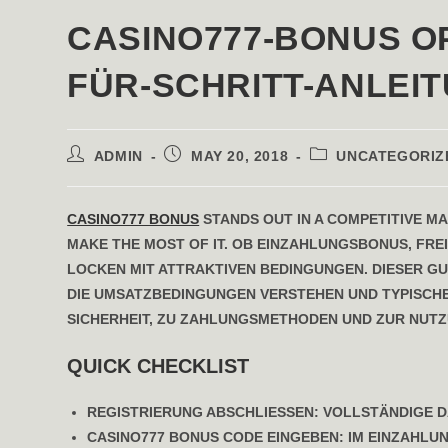
CASINO777-BONUS OP
FÜR-SCHRITT-ANLEI
POST
POST
POST
ADMIN
MAY 20, 2018
UNCATEGORIZ
AUTHOR:
PUBLISHED:
CATEGORY:
CASINO777 BONUS
STANDS OUT IN A COMPETITIVE MA
MAKE THE MOST OF IT. OB EINZAHLUNGSBONUS, FREI
LOCKEN MIT ATTRAKTIVEN BEDINGUNGEN. DIESER GUI
DIE UMSATZBEDINGUNGEN VERSTEHEN UND TYPISCHE
SICHERHEIT, ZU ZAHLUNGSMETHODEN UND ZUR NUTZ
QUICK CHECKLIST
REGISTRIERUNG ABSCHLIESSEN: VOLLSTÄNDIGE DA
CASINO777 BONUS CODE EINGEBEN: IM EINZAHLUN