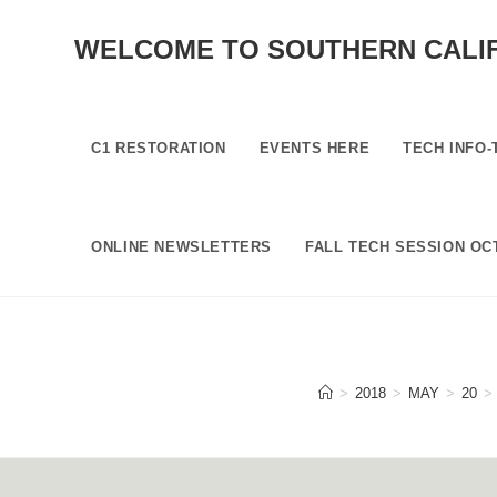
SKIP
TO
WELCOME TO SOUTHERN CALI
CONTENT
C1 RESTORATION
EVENTS HERE
TECH INFO-
ONLINE NEWSLETTERS
FALL TECH SESSION OCT
>
2018
>
MAY
>
20
>