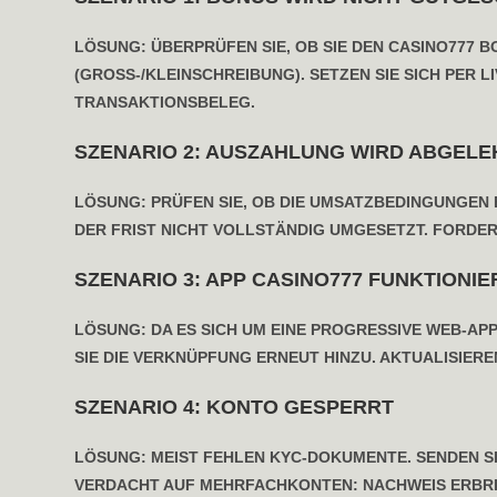
LÖSUNG: ÜBERPRÜFEN SIE, OB SIE DEN CASINO777
(GROSS-/KLEINSCHREIBUNG). SETZEN SIE SICH PER L
RANSAKTIONSBELEG.
SZENARIO 2: AUSZAHLUNG WIRD ABGELE
LÖSUNG: PRÜFEN SIE, OB DIE UMSATZBEDINGUNGEN 
DER FRIST NICHT VOLLSTÄNDIG UMGESETZT. FORDERN
SZENARIO 3: APP CASINO777 FUNKTIONIE
LÖSUNG: DA ES SICH UM EINE PROGRESSIVE WEB-AP
SIE DIE VERKNÜPFUNG ERNEUT HINZU. AKTUALISIERE
SZENARIO 4: KONTO GESPERRT
LÖSUNG: MEIST FEHLEN KYC-DOKUMENTE. SENDEN SIE
VERDACHT AUF MEHRFACHKONTEN: NACHWEIS ERBRIN