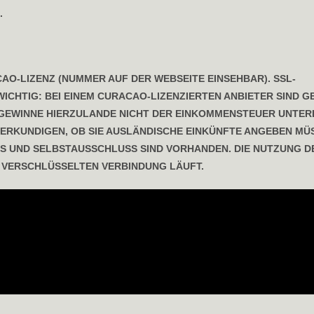
.
AO-LIZENZ (NUMMER AUF DER WEBSEITE EINSEHBAR). SSL-
WICHTIG:
BEI EINEM CURACAO-LIZENZIERTEN ANBIETER SIND G
LGEWINNE HIERZULANDE NICHT DER EINKOMMENSTEUER UNTER
T ERKUNDIGEN, OB SIE AUSLÄNDISCHE EINKÜNFTE ANGEBEN MÜ
S UND SELBSTAUSSCHLUSS SIND VORHANDEN. DIE NUTZUNG D
EN VERSCHLÜSSELTEN VERBINDUNG LÄUFT.