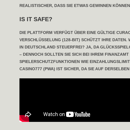
REALISTISCHER, DASS SIE ETWAS GEWINNEN KÖNNEN
IS IT SAFE?
DIE PLATTFORM VERFÜGT ÜBER EINE GÜLTIGE CURAC
VERSCHLÜSSELUNG (128-BIT) SCHÜTZT IHRE DATEN.
IN DEUTSCHLAND STEUERFREI? JA, DA GLÜCKSSPIE
– DENNOCH SOLLTEN SIE SICH BEI IHREM FINANZAM
SPIELERSCHUTZFUNKTIONEN WIE EINZAHLUNGSLIMIT
CASINO777 (PWA) IST SICHER, DA SIE AUF DERSELB