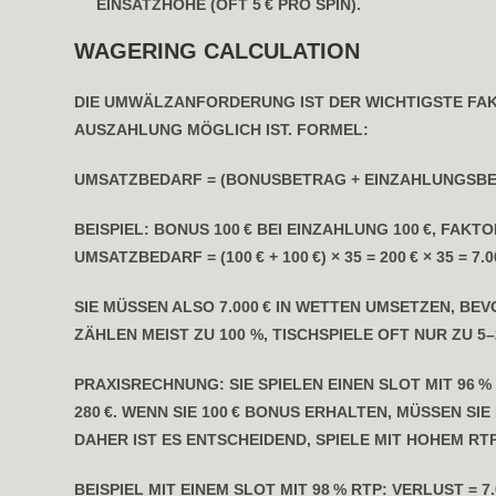
EINSATZHÖHE (OFT 5 € PRO SPIN).
WAGERING CALCULATION
DIE UMWÄLZANFORDERUNG IST DER WICHTIGSTE FAKT
AUSZAHLUNG MÖGLICH IST. FORMEL:
UMSATZBEDARF = (BONUSBETRAG + EINZAHLUNGSB
BEISPIEL: BONUS 100 € BEI EINZAHLUNG 100 €, FAKTO
UMSATZBEDARF = (100 € + 100 €) × 35 = 200 € × 35 = 7.0
SIE MÜSSEN ALSO 7.000 € IN WETTEN UMSETZEN, B
ZÄHLEN MEIST ZU 100 %, TISCHSPIELE OFT NUR ZU 5–
PRAXISRECHNUNG: SIE SPIELEN EINEN SLOT MIT 96 % RT
280 €. WENN SIE 100 € BONUS ERHALTEN, MÜSSEN SI
DAHER IST ES ENTSCHEIDEND, SPIELE MIT HOHEM RT
BEISPIEL MIT EINEM SLOT MIT 98 % RTP: VERLUST = 7.0