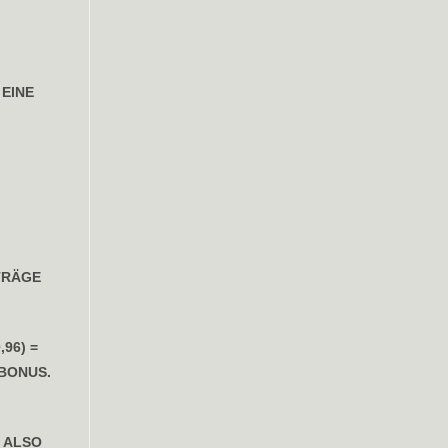
 EINE
TRÄGE
,96) =
 BONUS.
. ALSO