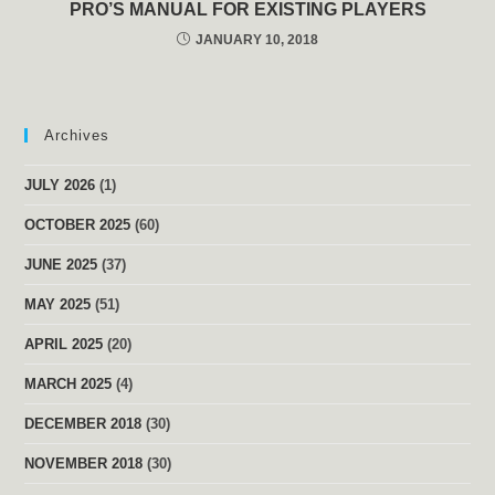
PRO’S MANUAL FOR EXISTING PLAYERS
JANUARY 10, 2018
Archives
JULY 2026
(1)
OCTOBER 2025
(60)
JUNE 2025
(37)
MAY 2025
(51)
APRIL 2025
(20)
MARCH 2025
(4)
DECEMBER 2018
(30)
NOVEMBER 2018
(30)