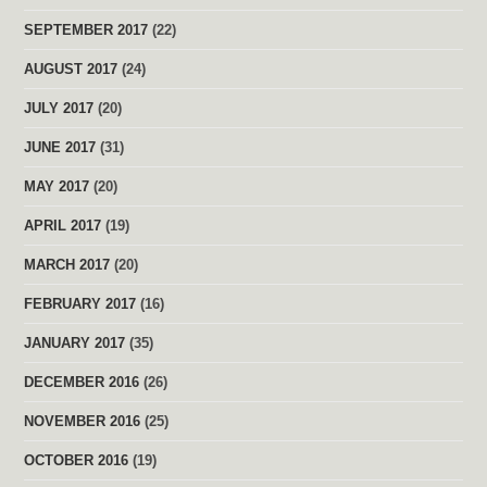
SEPTEMBER 2017
(22)
AUGUST 2017
(24)
JULY 2017
(20)
JUNE 2017
(31)
MAY 2017
(20)
APRIL 2017
(19)
MARCH 2017
(20)
FEBRUARY 2017
(16)
JANUARY 2017
(35)
DECEMBER 2016
(26)
NOVEMBER 2016
(25)
OCTOBER 2016
(19)