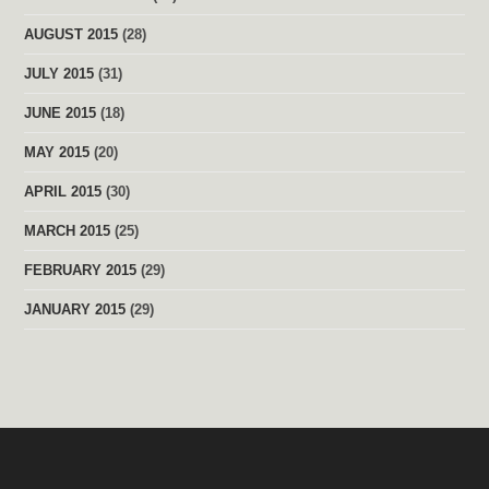
AUGUST 2015
(28)
JULY 2015
(31)
JUNE 2015
(18)
MAY 2015
(20)
APRIL 2015
(30)
MARCH 2015
(25)
FEBRUARY 2015
(29)
JANUARY 2015
(29)