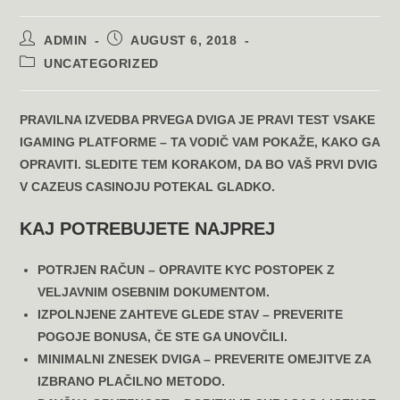
POST
POST
ADMIN
AUGUST 6, 2018
AUTHOR:
PUBLISHED:
POST
UNCATEGORIZED
CATEGORY:
PRAVILNA IZVEDBA PRVEGA DVIGA JE PRAVI TEST VSAKE
IGAMING PLATFORME – TA VODIČ VAM POKAŽE, KAKO GA
OPRAVITI. SLEDITE TEM KORAKOM, DA BO VAŠ PRVI DVIG
V CAZEUS CASINOJU POTEKAL GLADKO.
KAJ POTREBUJETE NAJPREJ
POTRJEN RAČUN – OPRAVITE KYC POSTOPEK Z
VELJAVNIM OSEBNIM DOKUMENTOM.
IZPOLNJENE ZAHTEVE GLEDE STAV – PREVERITE
POGOJE BONUSA, ČE STE GA UNOVČILI.
MINIMALNI ZNESEK DVIGA – PREVERITE OMEJITVE ZA
IZBRANO PLAČILNO METODO.