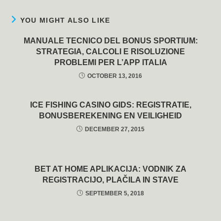
YOU MIGHT ALSO LIKE
MANUALE TECNICO DEL BONUS SPORTIUM:
STRATEGIA, CALCOLI E RISOLUZIONE
PROBLEMI PER L’APP ITALIA
OCTOBER 13, 2016
ICE FISHING CASINO GIDS: REGISTRATIE,
BONUSBEREKENING EN VEILIGHEID
DECEMBER 27, 2015
BET AT HOME APLIKACIJA: VODNIK ZA
REGISTRACIJO, PLAČILA IN STAVE
SEPTEMBER 5, 2018