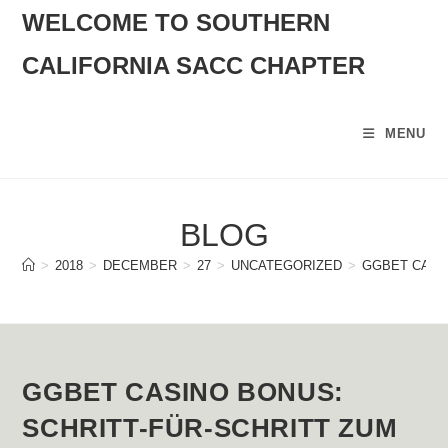
SKIP
WELCOME TO SOUTHERN
TO
CALIFORNIA SACC CHAPTER
CONTENT
MENU
BLOG
>
2018
>
DECEMBER
>
27
>
UNCATEGORIZED
>
GGBET CASI
GGBET CASINO BONUS:
SCHRITT-FÜR-SCHRITT ZUM