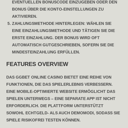
EVENTUELLEN BONUSCODE EINZUGEBEN ODER DEN
BONUS ÜBER DIE KONTO-EINSTELLUNGEN ZU
AKTIVIEREN.
ZAHLUNGSMETHODE HINTERLEGEN: WÄHLEN SIE
EINE EINZAHLUNGSMETHODE UND TÄTIGEN SIE DIE
ERSTE EINZAHLUNG. DER BONUS WIRD OFT
AUTOMATISCH GUTGESCHRIEBEN, SOFERN SIE DIE
MINDESTEINZAHLUNG ERFÜLLEN.
FEATURES OVERVIEW
DAS GGBET ONLINE CASINO BIETET EINE REIHE VON
FUNKTIONEN, DIE DAS SPIELERLEBNIS VERBESSERN.
EINE MOBILE-OPTIMIERTE WEBSITE ERMÖGLICHT DAS
SPIELEN UNTERWEGS – EINE SEPARATE APP IST NICHT
ERFORDERLICH. DIE PLATTFORM UNTERSTÜTZT
SOWOHL ECHTGELD- ALS AUCH DEMOMODI, SODASS SIE
SPIELE RISIKOFREI TESTEN KÖNNEN.