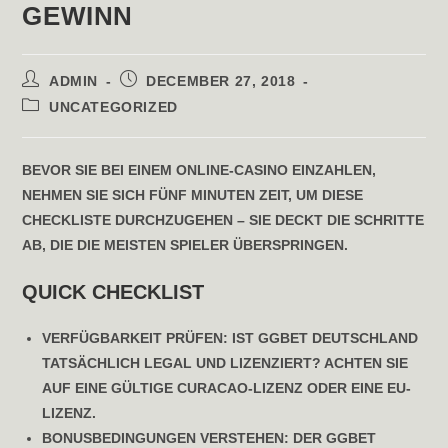
GEWINN
POST
POST
ADMIN
DECEMBER 27, 2018
AUTHOR:
PUBLISHED:
POST
UNCATEGORIZED
CATEGORY:
BEVOR SIE BEI EINEM ONLINE-CASINO EINZAHLEN,
NEHMEN SIE SICH FÜNF MINUTEN ZEIT, UM DIESE
CHECKLISTE DURCHZUGEHEN – SIE DECKT DIE SCHRITTE
AB, DIE DIE MEISTEN SPIELER ÜBERSPRINGEN.
QUICK CHECKLIST
VERFÜGBARKEIT PRÜFEN: IST GGBET DEUTSCHLAND
TATSÄCHLICH LEGAL UND LIZENZIERT? ACHTEN SIE
AUF EINE GÜLTIGE CURACAO-LIZENZ ODER EINE EU-
LIZENZ.
BONUSBEDINGUNGEN VERSTEHEN: DER GGBET