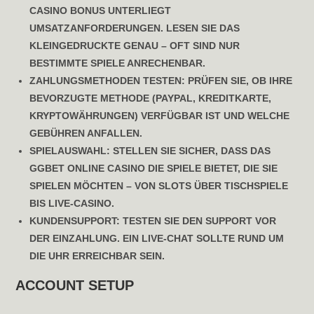
CASINO BONUS UNTERLIEGT
UMSATZANFORDERUNGEN. LESEN SIE DAS
KLEINGEDRUCKTE GENAU – OFT SIND NUR
BESTIMMTE SPIELE ANRECHENBAR.
ZAHLUNGSMETHODEN TESTEN: PRÜFEN SIE, OB IHRE
BEVORZUGTE METHODE (PAYPAL, KREDITKARTE,
KRYPTOWÄHRUNGEN) VERFÜGBAR IST UND WELCHE
GEBÜHREN ANFALLEN.
SPIELAUSWAHL: STELLEN SIE SICHER, DASS DAS
GGBET ONLINE CASINO DIE SPIELE BIETET, DIE SIE
SPIELEN MÖCHTEN – VON SLOTS ÜBER TISCHSPIELE
BIS LIVE-CASINO.
KUNDENSUPPORT: TESTEN SIE DEN SUPPORT VOR
DER EINZAHLUNG. EIN LIVE-CHAT SOLLTE RUND UM
DIE UHR ERREICHBAR SEIN.
ACCOUNT SETUP