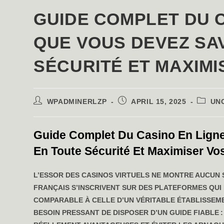
GUIDE COMPLET DU C
QUE VOUS DEVEZ SA
SÉCURITÉ ET MAXIMI
POST
POST
POST
WPADMINERLZP
APRIL 15, 2025
UN
AUTHOR:
PUBLISHED:
CATEG
Guide Complet Du Casino En Ligne
En Toute Sécurité Et Maximiser Vo
L’ESSOR DES CASINOS VIRTUELS NE MONTRE AUCUN 
FRANÇAIS S’INSCRIVENT SUR DES PLATEFORMES QU
COMPARABLE À CELLE D’UN VÉRITABLE ÉTABLISSEM
BESOIN PRESSANT DE DISPOSER D’UN GUIDE FIABLE :