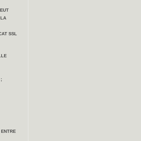
PEUT
 LA
CAT SSL
LLE
;
 ENTRE