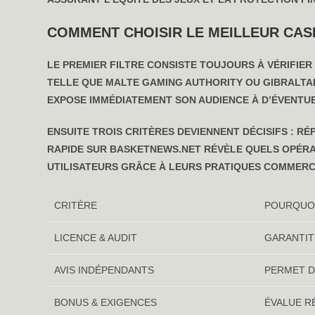
COMMENT CHOISIR LE MEILLEUR CAS
LE PREMIER FILTRE CONSISTE TOUJOURS À VÉRIFIER
TELLE QUE MALTE GAMING AUTHORITY OU GIBRALTAR
EXPOSE IMMÉDIATEMENT SON AUDIENCE À D’ÉVENTUE
ENSUITE TROIS CRITÈRES DEVIENNENT DÉCISIFS : RÉ
RAPIDE SUR BASKETNEWS.NET RÉVÈLE QUELS OPÉRA
UTILISATEURS GRÂCE À LEURS PRATIQUES COMMERCI
CRITÈRE
POURQUOI
LICENCE & AUDIT
GARANTIT
AVIS INDÉPENDANTS
PERMET D
BONUS & EXIGENCES
ÉVALUE R