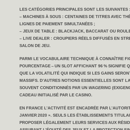
LES CATÉGORIES PRINCIPALES SONT LES SUIVANTES 
– MACHINES À SOUS : CENTAINES DE TITRES AVEC T
LIGNES DE PAIEMENT SIMULTANÉES ;
– JEUX DE TABLE : BLACKJACK, BACCARAT OU ROUL
– LIVE DEALER : CROUPIERS RÉELS DIFFUSÉS EN ST
SALON DE JEU.
PARMI LE VOCABULAIRE TECHNIQUE À CONNAÎTRE F
POURCENTAGE – UN SLOT AFFICHANT 96 % SIGNIFIE Q
QUE LA VOLATILITÉ QUI INDIQUE SI LES GAINS SE
MASSIFS. D’AUTRES NOTIONS ESSENTIELLES SONT LA
SOUVENT CONDITIONNÉS PAR UN
WAGERING
(EXIGEN
CADEAU INITIALISÉ PAR LE CASINO.
EN FRANCE L’ACTIVITÉ EST ENCADRÉE PAR L’AUTORI
JANVIER 2020 ». SEULS LES ÉTABLISSEMENTS TITUL
PROPOSER LÉGALEMENT LEURS SERVICES AUX RÉSIDE
ASSURANT L’ÉQUITÉ DES JEUX ET LA PROTECTION FI