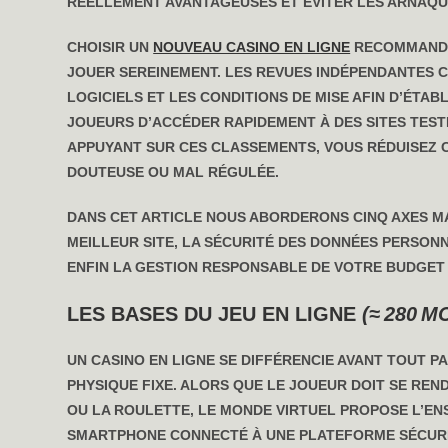
RÉELLEMENT AVANTAGEUSES ET ÉVITER LES ARNAQUE
CHOISIR UN
NOUVEAU CASINO EN LIGNE
RECOMMANDÉ 
JOUER SEREINEMENT. LES REVUES INDÉPENDANTES C
LOGICIELS ET LES CONDITIONS DE MISE AFIN D’ÉTA
JOUEURS D’ACCÉDER RAPIDEMENT À DES SITES TES
APPUYANT SUR CES CLASSEMENTS, VOUS RÉDUISEZ
DOUTEUSE OU MAL RÉGULÉE.
DANS CET ARTICLE NOUS ABORDERONS CINQ AXES MAJ
MEILLEUR SITE, LA SÉCURITÉ DES DONNÉES PERSON
ENFIN LA GESTION RESPONSABLE DE VOTRE BUDGET 
LES BASES DU JEU EN LIGNE
(≈ 280 M
UN CASINO EN LIGNE SE DIFFÉRENCIE AVANT TOUT P
PHYSIQUE FIXE. ALORS QUE LE JOUEUR DOIT SE RE
OU LA ROULETTE, LE MONDE VIRTUEL PROPOSE L’EN
SMARTPHONE CONNECTÉ À UNE PLATEFORME SÉCURI