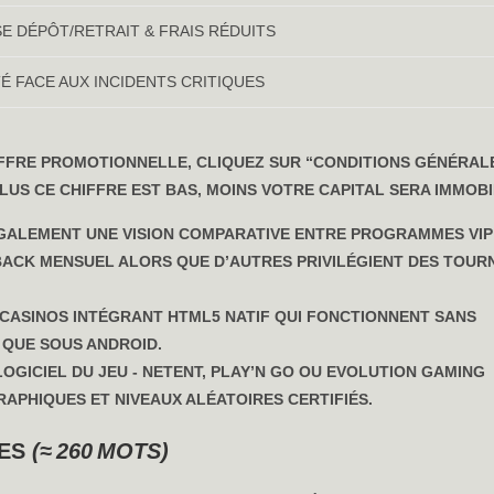
E DÉPÔT/RETRAIT & FRAIS RÉDUITS
TÉ FACE AUX INCIDENTS CRITIQUES
OFFRE PROMOTIONNELLE, CLIQUEZ SUR “CONDITIONS GÉNÉRAL
LUS CE CHIFFRE EST BAS, MOINS VOTRE CAPITAL SERA IMMOBIL
GALEMENT UNE VISION COMPARATIVE ENTRE PROGRAMMES VIP 
BACK MENSUEL ALORS QUE D’AUTRES PRIVILÉGIENT DES TOUR
S CASINOS INTÉGRANT HTML5 NATIF QUI FONCTIONNENT SANS
 QUE SOUS ANDROID.
LOGICIEL DU JEU ‑ NETENT, PLAY’N GO OU EVOLUTION GAMING
PHIQUES ET NIVEAUX ALÉATOIRES CERTIFIÉS.
ÉES
(≈ 260 MOTS)