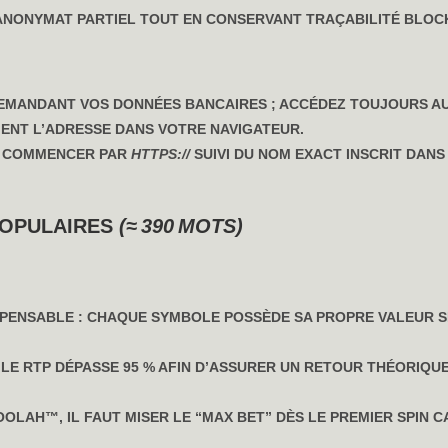
NONYMAT PARTIEL TOUT EN CONSERVANT TRAÇABILITÉ BLOC
 DEMANDANT VOS DONNÉES BANCAIRES ; ACCÉDEZ TOUJOURS AU
ENT L’ADRESSE DANS VOTRE NAVIGATEUR.
IT COMMENCER PAR
HTTPS://
SUIVI DU NOM EXACT INSCRIT DANS
POPULAIRES
(≈ 390 MOTS)
SPENSABLE : CHAQUE SYMBOLE POSSÈDE SA PROPRE VALEUR 
 LE RTP DÉPASSE 95 % AFIN D’ASSURER UN RETOUR THÉORIQU
LAH™, IL FAUT MISER LE “MAX BET” DÈS LE PREMIER SPIN C