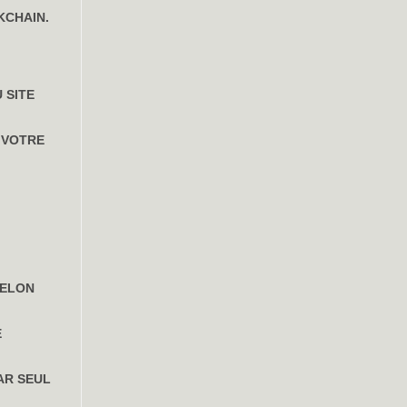
KCHAIN.
 SITE
 VOTRE
SELON
E
AR SEUL