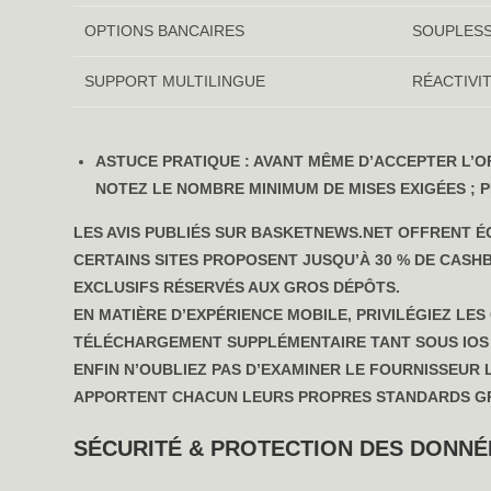
OPTIONS BANCAIRES
SOUPLESS
SUPPORT MULTILINGUE
RÉACTIVI
ASTUCE PRATIQUE : AVANT MÊME D’ACCEPTER L’
NOTEZ LE NOMBRE MINIMUM DE MISES EXIGÉES ; P
LES AVIS PUBLIÉS SUR BASKETNEWS.NET OFFRENT É
CERTAINS SITES PROPOSENT JUSQU’À 30 % DE CASH
EXCLUSIFS RÉSERVÉS AUX GROS DÉPÔTS.
EN MATIÈRE D’EXPÉRIENCE MOBILE, PRIVILÉGIEZ LE
TÉLÉCHARGEMENT SUPPLÉMENTAIRE TANT SOUS IOS
ENFIN N’OUBLIEZ PAS D’EXAMINER LE FOURNISSEUR 
APPORTENT CHACUN LEURS PROPRES STANDARDS GRA
SÉCURITÉ & PROTECTION DES DONN