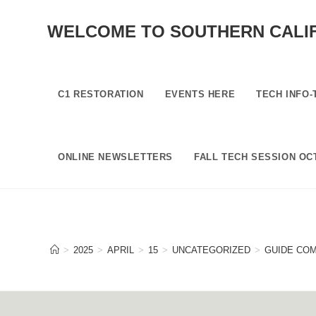
SKIP
TO
WELCOME TO SOUTHERN CALI
CONTENT
C1 RESTORATION
EVENTS HERE
TECH INFO-
ONLINE NEWSLETTERS
FALL TECH SESSION OCT
>
2025
>
APRIL
>
15
>
UNCATEGORIZED
>
GUIDE COM