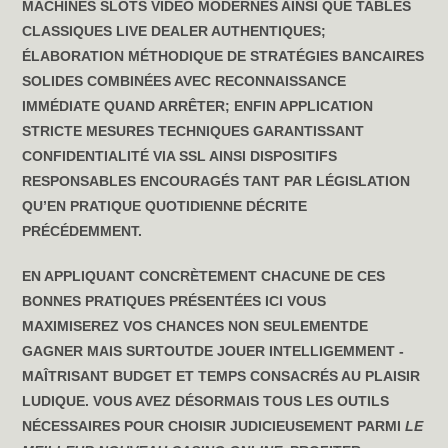
MACHINES SLOTS VIDÉO MODERNES AINSI QUE TABLES
CLASSIQUES LIVE DEALER AUTHENTIQUES;
ÉLABORATION MÉTHODIQUE DE STRATÉGIES BANCAIRES
SOLIDES COMBINÉES AVEC RECONNAISSANCE
IMMÉDIATE QUAND ARRÊTER; ENFIN APPLICATION
STRICTE MESURES TECHNIQUES GARANTISSANT
CONFIDENTIALITÉ VIA SSL AINSI DISPOSITIFS
RESPONSABLES ENCOURAGÉS TANT PAR LÉGISLATION
QU’EN PRATIQUE QUOTIDIENNE DÉCRITE
PRÉCÉDEMMENT.
EN APPLIQUANT CONCRÈTEMENT CHACUNE DE CES
BONNES PRATIQUES PRÉSENTÉES ICI VOUS
MAXIMISEREZ VOS CHANCES NON SEULEMENTDE
GAGNER MAIS SURTOUTDE JOUER INTELLIGEMMENT ­
MAÎTRISANT BUDGET ET TEMPS CONSACRÉS AU PLAISIR
LUDIQUE.​ VOUS AVEZ DÉSORMAIS TOUS LES OUTILS
NÉCESSAIRES POUR CHOISIR JUDICIEUSEMENT PARMI
LE