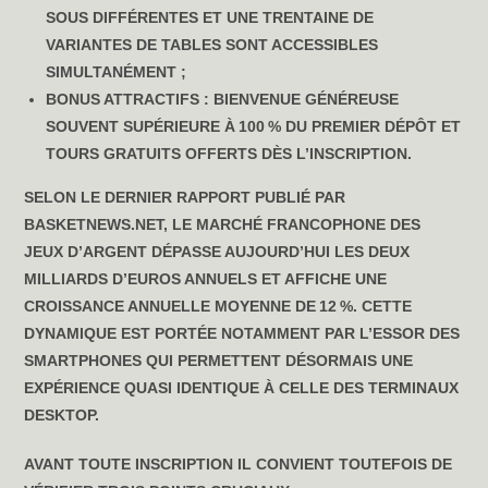
SOUS DIFFÉRENTES ET UNE TRENTAINE DE
VARIANTES DE TABLES SONT ACCESSIBLES
SIMULTANÉMENT ;
BONUS ATTRACTIFS : BIENVENUE GÉNÉREUSE
SOUVENT SUPÉRIEURE À 100 % DU PREMIER DÉPÔT ET
TOURS GRATUITS OFFERTS DÈS L’INSCRIPTION.
SELON LE DERNIER RAPPORT PUBLIÉ PAR
BASKETNEWS.NET, LE MARCHÉ FRANCOPHONE DES
JEUX D’ARGENT DÉPASSE AUJOURD’HUI LES DEUX
MILLIARDS D’EUROS ANNUELS ET AFFICHE UNE
CROISSANCE ANNUELLE MOYENNE DE 12 %. CETTE
DYNAMIQUE EST PORTÉE NOTAMMENT PAR L’ESSOR DES
SMARTPHONES QUI PERMETTENT DÉSORMAIS UNE
EXPÉRIENCE QUASI IDENTIQUE À CELLE DES TERMINAUX
DESKTOP.
AVANT TOUTE INSCRIPTION IL CONVIENT TOUTEFOIS DE