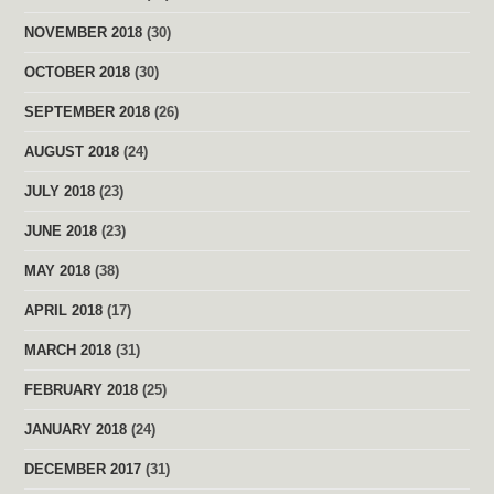
NOVEMBER 2018
(30)
OCTOBER 2018
(30)
SEPTEMBER 2018
(26)
AUGUST 2018
(24)
JULY 2018
(23)
JUNE 2018
(23)
MAY 2018
(38)
APRIL 2018
(17)
MARCH 2018
(31)
FEBRUARY 2018
(25)
JANUARY 2018
(24)
DECEMBER 2017
(31)