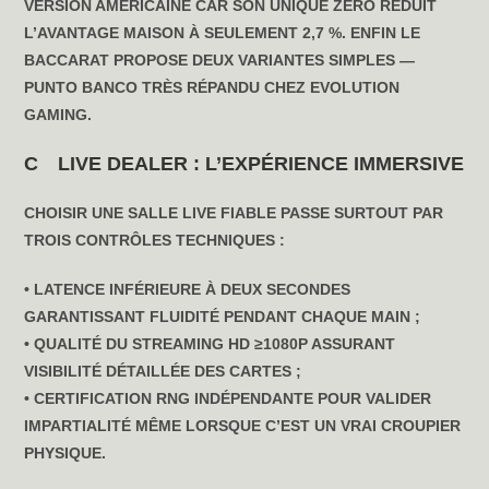
VERSION AMÉRICAINE CAR SON UNIQUE ZÉRO RÉDUIT
L’AVANTAGE MAISON À SEULEMENT 2,7 %. ENFIN LE
BACCARAT PROPOSE DEUX VARIANTES SIMPLES —
PUNTO BANCO TRÈS RÉPANDU CHEZ EVOLUTION
GAMING.
C LIVE DEALER : L’EXPÉRIENCE IMMERSIVE
CHOISIR UNE SALLE LIVE FIABLE PASSE SURTOUT PAR
TROIS CONTRÔLES TECHNIQUES :
• LATENCE INFÉRIEURE À DEUX SECONDES
GARANTISSANT FLUIDITÉ PENDANT CHAQUE MAIN ;
• QUALITÉ DU STREAMING HD ≥1080P ASSURANT
VISIBILITÉ DÉTAILLÉE DES CARTES ;
• CERTIFICATION RNG INDÉPENDANTE POUR VALIDER
IMPARTIALITÉ MÊME LORSQUE C’EST UN VRAI CROUPIER
PHYSIQUE.