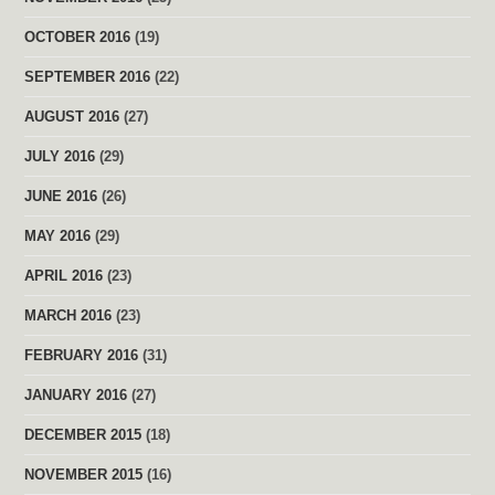
OCTOBER 2016
(19)
SEPTEMBER 2016
(22)
AUGUST 2016
(27)
JULY 2016
(29)
JUNE 2016
(26)
MAY 2016
(29)
APRIL 2016
(23)
MARCH 2016
(23)
FEBRUARY 2016
(31)
JANUARY 2016
(27)
DECEMBER 2015
(18)
NOVEMBER 2015
(16)