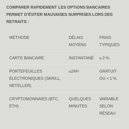
COMPARER RAPIDEMENT LES OPTIONS BANCAIRES
PERMET D’ÉVITER MAUVAISES SURPRISES LORS DES
RETRAITS :
MÉTHODE
DÉLAIS
FRAIS
MOYENS
TYPIQUES
CARTE BANCAIRE
INSTANTANÉ
≤ 2 %
PORTEFEUILLES
≤24H
GRATUIT
ÉLECTRONIQUES (SKRILL,
OU < 1 %
NETELLER)
CRYPTOMONNAIES (BTC,
QUELQUES
VARIABLE
ETH)
MINUTES
SELON
RÉSEAU