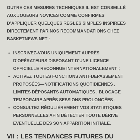
OUTRE CES MESURES TECHNIQUES IL EST CONSEILLÉ
AUX JOUEURS NOVICES COMME CONFIRMÉS
D’APPLIQUER QUELQUES RÈGLES SIMPLES INSPIRÉES
DIRECTEMENT PAR NOS RECOMMANDATIONS CHEZ
BASKETNEWS.NET :
INSCRIVEZ-VOUS UNIQUEMENT AUPRÈS
D’OPÉRATEURS DISPOSANT D’UNE LICENCE
OFFICIELLE RECONNUE INTERNATIONALEMENT ;
ACTIVEZ TOUTES FONCTIONS ANTI‑DÉPASSEMENT
PROPOSÉES—NOTIFICATIONS QUOTIDIENNES ,
LIMITES DÉPOSANTS AUTOMATIQUES , BLOCAGE
TEMPORAIRE APRÈS SESSIONS PROLONGÉES ;
CONSULTEZ RÉGULIÈREMENT VOS STATISTIQUES
PERSONNELLES AFIN DÉTECTER TOUTE DÉRIVE
ÉVENTUELLE DÈS SON APPARITION INITIALE.
VII : LES TENDANCES FUTURES DU