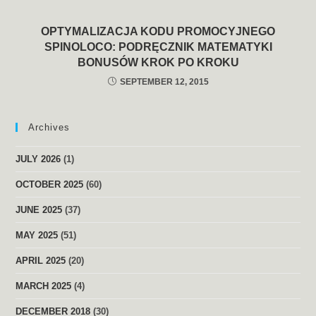
OPTYMALIZACJA KODU PROMOCYJNEGO
SPINOLOCO: PODRĘCZNIK MATEMATYKI
BONUSÓW KROK PO KROKU
SEPTEMBER 12, 2015
Archives
JULY 2026
(1)
OCTOBER 2025
(60)
JUNE 2025
(37)
MAY 2025
(51)
APRIL 2025
(20)
MARCH 2025
(4)
DECEMBER 2018
(30)