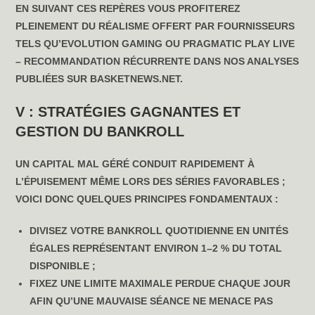
EN SUIVANT CES REPÈRES VOUS PROFITEREZ
PLEINEMENT DU RÉALISME OFFERT PAR FOURNISSEURS
TELS QU’EVOLUTION GAMING OU PRAGMATIC PLAY LIVE
– RECOMMANDATION RÉCURRENTE DANS NOS ANALYSES
PUBLIÉES SUR BASKETNEWS.NET.
V : STRATÉGIES GAGNANTES ET
GESTION DU BANKROLL
UN CAPITAL MAL GÉRÉ CONDUIT RAPIDEMENT À
L’ÉPUISEMENT MÊME LORS DES SÉRIES FAVORABLES ;
VOICI DONC QUELQUES PRINCIPES FONDAMENTAUX :
DIVISEZ VOTRE BANKROLL QUOTIDIENNE EN UNITÉS
ÉGALES REPRÉSENTANT ENVIRON 1–2 % DU TOTAL
DISPONIBLE ;
FIXEZ UNE LIMITE MAXIMALE PERDUE CHAQUE JOUR
AFIN QU’UNE MAUVAISE SÉANCE NE MENACE PAS