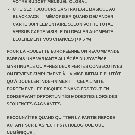
VOTRE BUDGET MENSUEL GLOBAL ;
UTILISEZ TOUJOURS LA STRATÉGIE BASIQUE AU
BLACKJACK — MÉMORISER QUAND DEMANDER
CARTE SUPPLÉMENTAIRE SELON VOTRE TOTAL
VERSUS CARTE VISIBLE DU DEALER AUGMENTE
LÉGÈREMENT VOS CHANCES (+0·5 %) .
POUR LA ROULETTE EUROPÉENNE ON RECOMMANDE
PARFOIS UNE VARIANTE ALLÉGÉE DU SYSTÈME
MARTINGALE OÙ APRÈS DEUX PERTES CONSÉCUTIVES
ON REVIENT SIMPLEMENT À LA MISE INITIALE PLUTÔT
QU’À DOUBLER INDÉFINIMENT — CELA LIMITE
FORTEMENT LES RISQUES FINANCIERS TOUT EN
CONSERVANT OPPORTUNITÉS MODESTES LORS DES
SÉQUENCES GAGNANTES.
RECONNAÎTRE QUAND QUITTER LA PARTIE REPOSE
AUTANT SUR L’ASPECT PSYCHOLOGIQUE QUE
NUMÉRIQUE :