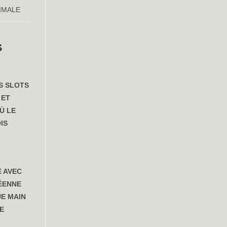
IMALE
S
ES SLOTS
 ET
Ù LE
IS
E AVEC
PÉENNE
E MAIN
E