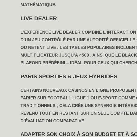
MATHÉMATIQUE.​
LIVE DEALER
L’EXPÉRIENCE LIVE DEALER COMBINE L’INTERACTION
D’UN JEU CONTRÔLÉ PAR UNE AUTORITÉ OFFICIELLE
OU NETENT LIVE . LES TABLES POPULAIRES INCLUE
MULTIPLICATEUR JUSQU’À ×500 , AINSI QUE LE BLA
PLAFOND PRÉDÉFINI – IDÉAL POUR CEUX QUI CHERC
PARIS SPORTIFS & JEUX HYBRIDES
CERTAINS NOUVEAUX CASINOS EN LIGNE PROPOSENT
PARIER SUR FOOTBALL LIGUE 1 OU E‑SPORT COMME
TRADITIONNELS ; CELA CRÉE UNE SYNERGIE INTÉRE
REVENU TOUT EN RESTANT SUR UN SEUL COMPTE BA
D’ÉVALUATION COMPARATIVE.
ADAPTER SON CHOIX À SON BUDGET ET À SO