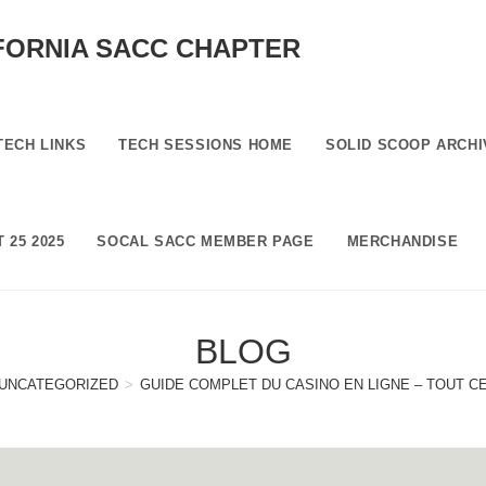
FORNIA SACC CHAPTER
TECH LINKS
TECH SESSIONS HOME
SOLID SCOOP ARCHI
 25 2025
SOCAL SACC MEMBER PAGE
MERCHANDISE
BLOG
UNCATEGORIZED
>
GUIDE COMPLET DU CASINO EN LIGNE – TOUT C