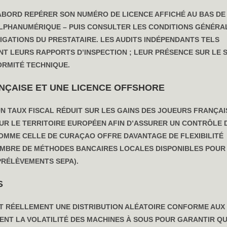
D’ABORD REPÉRER SON NUMÉRO DE LICENCE AFFICHÉ AU BAS DE
LPHANUMÉRIQUE – PUIS CONSULTER LES CONDITIONS GÉNÉRA
IGATIONS DU PRESTATAIRE. LES AUDITS INDÉPENDANTS TELS
T LEURS RAPPORTS D’INSPECTION ; LEUR PRÉSENCE SUR LE S
ORMITÉ TECHNIQUE.
NÇAISE ET UNE LICENCE OFFSHORE
N TAUX FISCAL RÉDUIT SUR LES GAINS DES JOUEURS FRANÇAI
UR LE TERRITOIRE EUROPÉEN AFIN D’ASSURER UN CONTRÔLE 
COMME CELLE DE CURAÇAO OFFRE DAVANTAGE DE FLEXIBILITÉ
NOMBRE DE MÉTHODES BANCAIRES LOCALES DISPONIBLES POUR
PRÉLÈVEMENTS SEPA).
S
IT RÉELLEMENT UNE DISTRIBUTION ALÉATOIRE CONFORME AUX
ENT LA VOLATILITÉ DES MACHINES À SOUS POUR GARANTIR QU