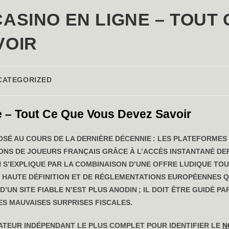
ASINO EN LIGNE – TOUT 
VOIR
CATEGORIZED
ORY:
 – Tout Ce Que Vous Devez Savoir
SÉ AU COURS DE LA DERNIÈRE DÉCENNIE : LES PLATEFORMES
IONS DE JOUEURS FRANÇAIS GRÂCE À L’ACCÈS INSTANTANÉ DE
 S’EXPLIQUE PAR LA COMBINAISON D’UNE OFFRE LUDIQUE TO
G HAUTE DÉFINITION ET DE RÉGLEMENTATIONS EUROPÉENNES Q
’UN SITE FIABLE N’EST PLUS ANODIN ; IL DOIT ÊTRE GUIDÉ PA
ES MAUVAISES SURPRISES FISCALES.
TEUR INDÉPENDANT LE PLUS COMPLET POUR IDENTIFIER LE
N