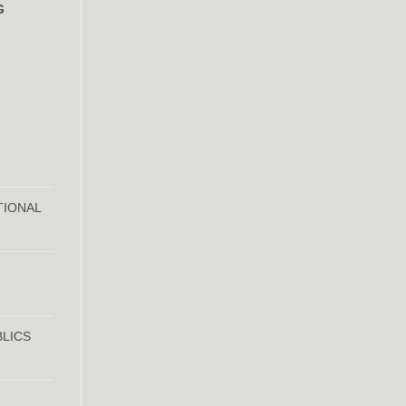
G
TIONAL
LICS