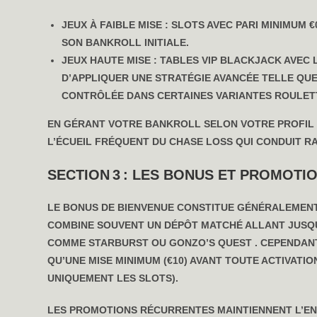
JEUX À FAIBLE MISE : SLOTS AVEC PARI MINIMUM 
SON BANKROLL INITIALE.
JEUX HAUTE MISE : TABLES VIP BLACKJACK AVEC 
D’APPLIQUER UNE STRATÉGIE AVANCÉE TELLE QUE
CONTRÔLÉE DANS CERTAINES VARIANTES ROULET
EN GÉRANT VOTRE BANKROLL SELON VOTRE PROFIL («
L’ÉCUEIL FRÉQUENT DU CHASE LOSS QUI CONDUIT R
SECTION 3 : LES BONUS ET PROMOT
LE BONUS DE BIENVENUE CONSTITUE GÉNÉRALEMENT 
COMBINE SOUVENT UN DÉPÔT MATCHÉ ALLANT JUSQU’
COMME STARBURST OU GONZO’S QUEST . CEPENDAN
QU’UNE MISE MINIMUM (€10) AVANT TOUTE ACTIVATIO
UNIQUEMENT LES SLOTS).
LES PROMOTIONS RÉCURRENTES MAINTIENNENT L’E