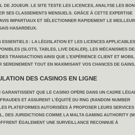
DE JOUEUR. LE SITE TESTE LES LICENCES, ANALYSE LES BON
LIER SES CLASSEMENTS MENSUELS. GRÂCE À CETTE EXPERTISE
VIS IMPARTIAUX ET SÉLECTIONNER RAPIDEMENT LE MEILLEUR
SAIS HASARDEUX.
ESSENTIELS : LA LÉGISLATION ET LES LICENCES APPLICABLES
PONIBLES (SLOTS, TABLES, LIVE DEALER), LES MÉCANISMES DE
 DES TRANSACTIONS AINSI QUE L’EXPÉRIENCE CLIENT ET MOBIL
ER SEREINEMENT TOUT EN MAXIMISANT VOS CHANCES DE GAINS
GULATION DES CASINOS EN LIGNE
UI GARANTISSENT QUE LE CASINO OPÈRE DANS UN CADRE LÉGA
S FRAUDES ET ASSURENT L’ÉQUITÉ DU RNG (RANDOM NUMBER
 LES PLATEFORMES AUTORISÉES À PROPOSER LEURS SERVICES
L, DES JURIDICTIONS COMME LA MALTA GAMING AUTHORITY (M
OFFRENT ÉGALEMENT UNE SURVEILLANCE RECONNUE À