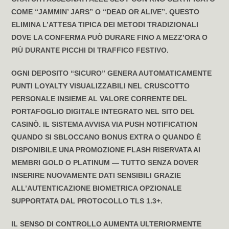
COME “JAMMIN’ JARS” O “DEAD OR ALIVE”. QUESTO
ELIMINA L’ATTESA TIPICA DEI METODI TRADIZIONALI
DOVE LA CONFERMA PUÒ DURARE FINO A MEZZ’ORA O
PIÙ DURANTE PICCHI DI TRAFFICO FESTIVO.
OGNI DEPOSITO “SICURO” GENERA AUTOMATICAMENTE
PUNTI LOYALTY VISUALIZZABILI NEL CRUSCOTTO
PERSONALE INSIEME AL VALORE CORRENTE DEL
PORTAFOGLIO DIGITALE INTEGRATO NEL SITO DEL
CASINÒ. IL SISTEMA AVVISA VIA PUSH NOTIFICATION
QUANDO SI SBLOCCANO BONUS EXTRA O QUANDO È
DISPONIBILE UNA PROMOZIONE FLASH RISERVATA AI
MEMBRI GOLD O PLATINUM — TUTTO SENZA DOVER
INSERIRE NUOVAMENTE DATI SENSIBILI GRAZIE
ALL’AUTENTICAZIONE BIOMETRICA OPZIONALE
SUPPORTATA DAL PROTOCOLLO TLS 1.​3+.
IL SENSO DI CONTROLLO AUMENTA ULTERIORMENTE