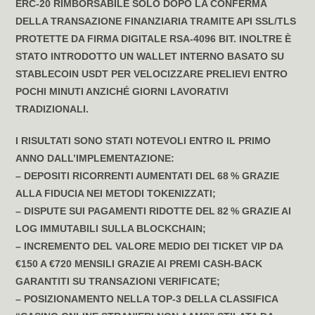
ERC‑20 RIMBORSABILE SOLO DOPO LA CONFERMA
DELLA TRANSAZIONE FINANZIARIA TRAMITE API SSL/TLS
PROTETTE DA FIRMA DIGITALE RSA‑4096 BIT. INOLTRE È
STATO INTRODOTTO UN WALLET INTERNO BASATO SU
STABLECOIN USDT PER VELOCIZZARE PRELIEVI ENTRO
POCHI MINUTI ANZICHÉ GIORNI LAVORATIVI
TRADIZIONALI.
I RISULTATI SONO STATI NOTEVOLI ENTRO IL PRIMO
ANNO DALL’IMPLEMENTAZIONE:
– DEPOSITI RICORRENTI AUMENTATI DEL 68 % GRAZIE
ALLA FIDUCIA NEI METODI TOKENIZZATI;
– DISPUTE SUI PAGAMENTI RIDOTTE DEL 82 % GRAZIE AI
LOG IMMUTABILI SULLA BLOCKCHAIN;
– INCREMENTO DEL VALORE MEDIO DEI TICKET VIP DA
€150 A €720 MENSILI GRAZIE AI PREMI CASH‑BACK
GARANTITI SU TRANSAZIONI VERIFICATE;
– POSIZIONAMENTO NELLA TOP‑3 DELLA CLASSIFICA