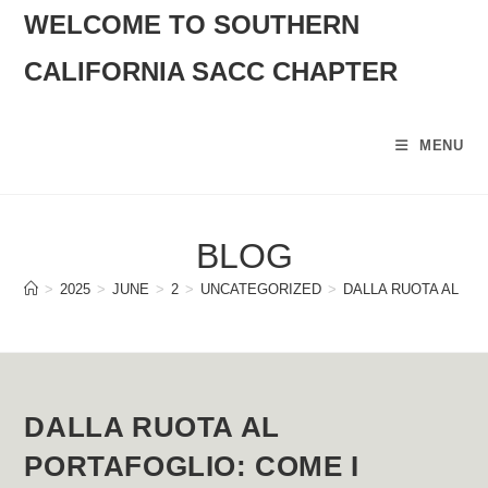
SKIP
WELCOME TO SOUTHERN
TO
CALIFORNIA SACC CHAPTER
CONTENT
MENU
BLOG
>
2025
>
JUNE
>
2
>
UNCATEGORIZED
>
DALLA RUOTA AL PO
DALLA RUOTA AL
PORTAFOGLIO: COME I