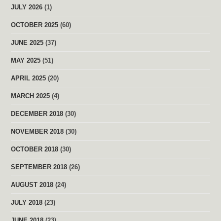
JULY 2026
(1)
OCTOBER 2025
(60)
JUNE 2025
(37)
MAY 2025
(51)
APRIL 2025
(20)
MARCH 2025
(4)
DECEMBER 2018
(30)
NOVEMBER 2018
(30)
OCTOBER 2018
(30)
SEPTEMBER 2018
(26)
AUGUST 2018
(24)
JULY 2018
(23)
JUNE 2018
(23)