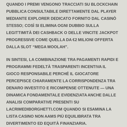
QUANDO I PREMI VENGONO TRACCIATI SU BLOCKCHAIN
PUBBLICA CONSULTABILE DIRETTAMENTE DAL PLAYER
MEDIANTE EXPLORER DEDICATO FORNITO DAL CASINÒ
STESSO; COSÌ SI ELIMINA OGNI DUBBIO SULLA
LEGITTIMITÀ DEI CASHBACK O DELLE VINCITE JACKPOT
PROGRESSIVE COME QUELLA DA €2 MILIONI OFFERTA
DALLA SLOT “MEGA MOOLAH”.
IN SINTESI, LA COMBINAZIONE TRA PAGAMENTI RAPIDI E
PROGRAMMI FEDELTÀ TRASPARENTI INCENTIVA IL
GIOCO RESPONSABILE PERCHÉ IL GIOCATORE
PERCEPISCE CHIARAMENTE LA CORRISPONDENZA TRA
DENARO INVESTITO E RICOMPENSE OTTENUTE — UNA
DINAMICA FONDAMENTALE EVIDENZIATA ANCHE DALLE
ANALISI COMPARATIVE PRESENTI SU
LACRIMEDIBORGHETTI.COM QUANDO SI ESAMINA LA
LISTA CASINO NON AAMS PIÙ EQUILIBRATA TRA
DIVERTIMENTO ED EQUITÀ FINANZIARIA.