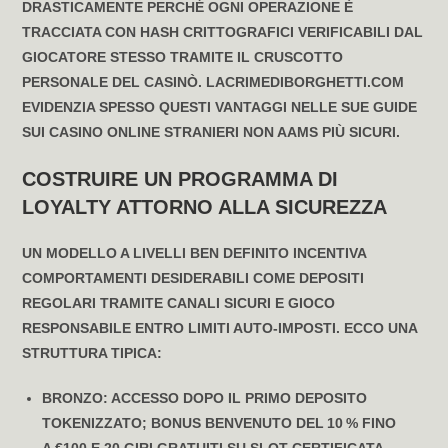
DRASTICAMENTE PERCHÉ OGNI OPERAZIONE È
TRACCIATA CON HASH CRITTOGRAFICI VERIFICABILI DAL
GIOCATORE STESSO TRAMITE IL CRUSCOTTO
PERSONALE DEL CASINÒ. LACRIMEDIBORGHETTI.COM
EVIDENZIA SPESSO QUESTI VANTAGGI NELLE SUE GUIDE
SUI CASINO ONLINE STRANIERI NON AAMS PIÙ SICURI.
COSTRUIRE UN PROGRAMMA DI
LOYALTY ATTORNO ALLA SICUREZZA
UN MODELLO A LIVELLI BEN DEFINITO INCENTIVA
COMPORTAMENTI DESIDERABILI COME DEPOSITI
REGOLARI TRAMITE CANALI SICURI E GIOCO
RESPONSABILE ENTRO LIMITI AUTO‑IMPOSTI. ECCO UNA
STRUTTURA TIPICA:
BRONZO
: ACCESSO DOPO IL PRIMO DEPOSITO
TOKENIZZATO; BONUS BENVENUTO DEL 10 % FINO
A €100 E 20 GIRI GRATUITI SU SLOT CERTIFICATA