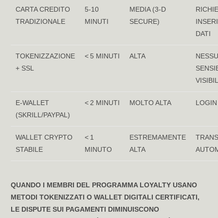
CARTA CREDITO
5‑10
MEDIA (3‑D
RICHI
TRADIZIONALE
MINUTI
SECURE)
INSER
DATI
TOKENIZZAZIONE
< 5 MINUTI
ALTA
NESSU
+ SSL
SENSI
VISIBI
E‑WALLET
< 2 MINUTI
MOLTO ALTA
LOGIN
(SKRILL/PAYPAL)
WALLET CRYPTO
< 1
ESTREMAMENTE
TRANS
STABILE
MINUTO
ALTA
AUTO
QUANDO I MEMBRI DEL PROGRAMMA LOYALTY USANO
METODI TOKENIZZATI O WALLET DIGITALI CERTIFICATI,
LE DISPUTE SUI PAGAMENTI DIMINUISCONO