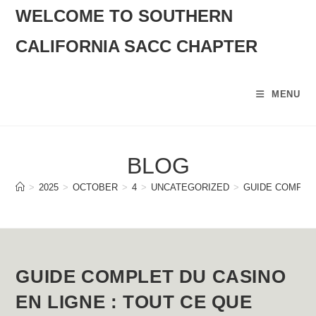
SKIP
WELCOME TO SOUTHERN
TO
CALIFORNIA SACC CHAPTER
CONTENT
MENU
BLOG
>
2025
>
OCTOBER
>
4
>
UNCATEGORIZED
>
GUIDE COMPLET
GUIDE COMPLET DU CASINO
EN LIGNE : TOUT CE QUE