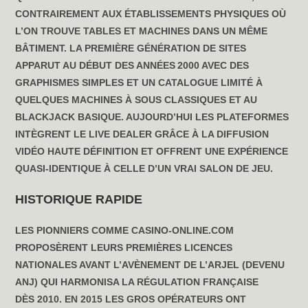
CONTRAIREMENT AUX ÉTABLISSEMENTS PHYSIQUES OÙ
L’ON TROUVE TABLES ET MACHINES DANS UN MÊME
BÂTIMENT. LA PREMIÈRE GÉNÉRATION DE SITES
APPARUT AU DÉBUT DES ANNÉES 2000 AVEC DES
GRAPHISMES SIMPLES ET UN CATALOGUE LIMITÉ À
QUELQUES MACHINES À SOUS CLASSIQUES ET AU
BLACKJACK BASIQUE. AUJOURD’HUI LES PLATEFORMES
INTÈGRENT LE LIVE DEALER GRÂCE À LA DIFFUSION
VIDÉO HAUTE DÉFINITION ET OFFRENT UNE EXPÉRIENCE
QUASI‑IDENTIQUE À CELLE D’UN VRAI SALON DE JEU.
HISTORIQUE RAPIDE
LES PIONNIERS COMME CASINO‑ONLINE.COM
PROPOSÈRENT LEURS PREMIÈRES LICENCES
NATIONALES AVANT L’AVÈNEMENT DE L’ARJEL (DEVENU
ANJ) QUI HARMONISA LA RÉGULATION FRANÇAISE
DÈS 2010. EN 2015 LES GROS OPÉRATEURS ONT