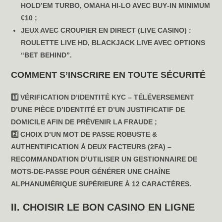
HOLD’EM TURBO, OMAHA HI‑LO AVEC BUY‑IN MINIMUM
€10 ;
JEUX AVEC CROUPIER EN DIRECT (LIVE CASINO) :
ROULETTE LIVE HD, BLACKJACK LIVE AVEC OPTIONS
“BET BEHIND”.
COMMENT S’INSCRIRE EN TOUTE SÉCURITÉ
1️⃣ VÉRIFICATION D’IDENTITÉ KYC – TÉLÉVERSEMENT
D’UNE PIÈCE D’IDENTITÉ ET D’UN JUSTIFICATIF DE
DOMICILE AFIN DE PRÉVENIR LA FRAUDE ;
2️⃣ CHOIX D’UN MOT DE PASSE ROBUSTE &
AUTHENTIFICATION À DEUX FACTEURS (2FA) –
RECOMMANDATION D’UTILISER UN GESTIONNAIRE DE
MOTS‑DE‑PASSE POUR GÉNÉRER UNE CHAÎNE
ALPHANUMÉRIQUE SUPÉRIEURE À 12 CARACTÈRES.
II. CHOISIR LE BON CASINO EN LIGNE