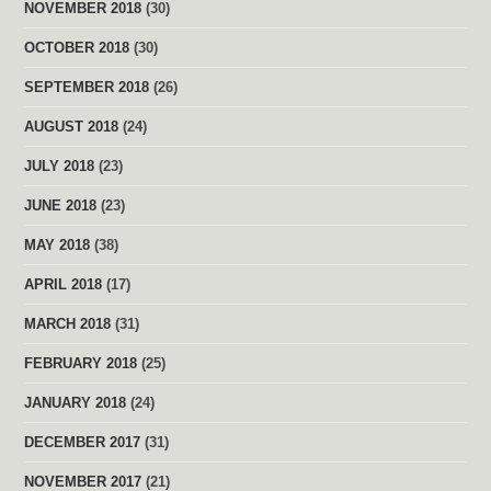
NOVEMBER 2018
(30)
OCTOBER 2018
(30)
SEPTEMBER 2018
(26)
AUGUST 2018
(24)
JULY 2018
(23)
JUNE 2018
(23)
MAY 2018
(38)
APRIL 2018
(17)
MARCH 2018
(31)
FEBRUARY 2018
(25)
JANUARY 2018
(24)
DECEMBER 2017
(31)
NOVEMBER 2017
(21)