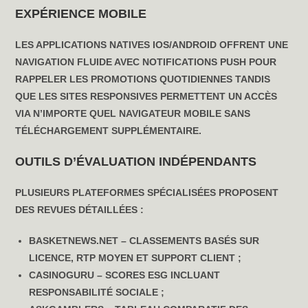
EXPÉRIENCE MOBILE
LES APPLICATIONS NATIVES IOS/ANDROID OFFRENT UNE
NAVIGATION FLUIDE AVEC NOTIFICATIONS PUSH POUR
RAPPELER LES PROMOTIONS QUOTIDIENNES TANDIS
QUE LES SITES RESPONSIVES PERMETTENT UN ACCÈS
VIA N’IMPORTE QUEL NAVIGATEUR MOBILE SANS
TÉLÉCHARGEMENT SUPPLÉMENTAIRE.
OUTILS D’ÉVALUATION INDÉPENDANTS
PLUSIEURS PLATEFORMES SPÉCIALISÉES PROPOSENT
DES REVUES DÉTAILLÉES :
BASKETNEWS.NET – CLASSEMENTS BASÉS SUR
LICENCE, RTP MOYEN ET SUPPORT CLIENT ;
CASINOGURU – SCORES ESG INCLUANT
RESPONSABILITÉ SOCIALE ;