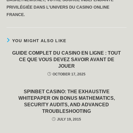
PRIVILÉGIÉE DANS L’UNIVERS DU CASINO ONLINE
FRANCE.​
YOU MIGHT ALSO LIKE
GUIDE COMPLET DU CASINO EN LIGNE : TOUT
CE QUE VOUS DEVEZ SAVOIR AVANT DE
JOUER
OCTOBER 17, 2025
SPINBET CASINO: THE EXHAUSTIVE
WHITEPAPER ON BONUS MATHEMATICS,
SECURITY AUDITS, AND ADVANCED
TROUBLESHOOTING
JULY 19, 2015