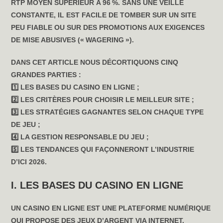
RTP MOYEN SUPÉRIEUR À 96 %. SANS UNE VEILLE
CONSTANTE, IL EST FACILE DE TOMBER SUR UN SITE
PEU FIABLE OU SUR DES PROMOTIONS AUX EXIGENCES
DE MISE ABUSIVES (« WAGERING »).
DANS CET ARTICLE NOUS DÉCORTIQUONS CINQ
GRANDES PARTIES :
1️⃣ LES BASES DU CASINO EN LIGNE ;
2️⃣ LES CRITÈRES POUR CHOISIR LE MEILLEUR SITE ;
3️⃣ LES STRATÉGIES GAGNANTES SELON CHAQUE TYPE
DE JEU ;
4️⃣ LA GESTION RESPONSABLE DU JEU ;
5️⃣ LES TENDANCES QUI FAÇONNERONT L’INDUSTRIE
D’ICI 2026.
I. LES BASES DU CASINO EN LIGNE
UN CASINO EN LIGNE EST UNE PLATEFORME NUMÉRIQUE
QUI PROPOSE DES JEUX D’ARGENT VIA INTERNET,