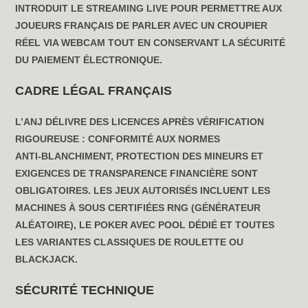
INTRODUIT LE STREAMING LIVE POUR PERMETTRE AUX
JOUEURS FRANÇAIS DE PARLER AVEC UN CROUPIER
RÉEL VIA WEBCAM TOUT EN CONSERVANT LA SÉCURITÉ
DU PAIEMENT ÉLECTRONIQUE.
CADRE LÉGAL FRANÇAIS
L’ANJ DÉLIVRE DES LICENCES APRÈS VÉRIFICATION
RIGOUREUSE : CONFORMITÉ AUX NORMES
ANTI‑BLANCHIMENT, PROTECTION DES MINEURS ET
EXIGENCES DE TRANSPARENCE FINANCIÈRE SONT
OBLIGATOIRES. LES JEUX AUTORISÉS INCLUENT LES
MACHINES À SOUS CERTIFIÉES RNG (GÉNÉRATEUR
ALÉATOIRE), LE POKER AVEC POOL DÉDIÉ ET TOUTES
LES VARIANTES CLASSIQUES DE ROULETTE OU
BLACKJACK.
SÉCURITÉ TECHNIQUE