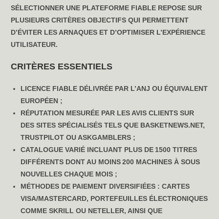
SÉLECTIONNER UNE PLATEFORME FIABLE REPOSE SUR
PLUSIEURS CRITÈRES OBJECTIFS QUI PERMETTENT
D’ÉVITER LES ARNAQUES ET D’OPTIMISER L’EXPÉRIENCE
UTILISATEUR.
CRITÈRES ESSENTIELS
LICENCE FIABLE DÉLIVRÉE PAR L’ANJ OU ÉQUIVALENT
EUROPÉEN ;
RÉPUTATION MESURÉE PAR LES AVIS CLIENTS SUR
DES SITES SPÉCIALISÉS TELS QUE BASKETNEWS.NET,
TRUSTPILOT OU ASKGAMBLERS ;
CATALOGUE VARIÉ INCLUANT PLUS DE 1500 TITRES
DIFFÉRENTS DONT AU MOINS 200 MACHINES À SOUS
NOUVELLES CHAQUE MOIS ;
MÉTHODES DE PAIEMENT DIVERSIFIÉES : CARTES
VISA/MASTERCARD, PORTEFEUILLES ÉLECTRONIQUES
COMME SKRILL OU NETELLER, AINSI QUE