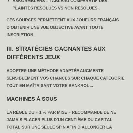
ASKGAMBLERS – TABLEAU COMPARATIF DES
PLAINTES RÉSOLUES VS NON RÉSOLUES .
CES SOURCES PERMETTENT AUX JOUEURS FRANÇAIS
D’OBTENIR UNE VUE OBJECTIVE AVANT TOUTE
INSCRIPTION.
III. STRATÉGIES GAGNANTES AUX
DIFFÉRENTS JEUX
ADOPTER UNE MÉTHODE ADAPTÉE AUGMENTE
SENSIBLEMENT VOS CHANCES SUR CHAQUE CATÉGORIE
TOUT EN MAÎTRISANT VOTRE BANKROLL.
MACHINES À SOUS
LA RÈGLE DU « 1 % PAR MISE » RECOMMANDE DE NE
JAMAIS PLACER PLUS D’UN CENTIÈME DU CAPITAL
TOTAL SUR UNE SEULE SPIN AFIN D’ALLONGER LA