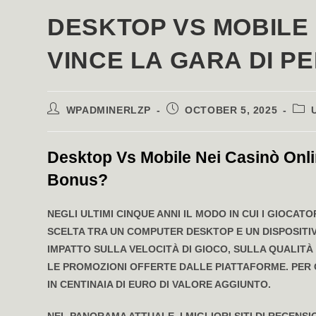
DESKTOP VS MOBILE 
VINCE LA GARA DI 
POST
POST
POS
WPADMINERLZP
OCTOBER 5, 2025
AUTHOR:
PUBLISHED:
CAT
Desktop Vs Mobile Nei Casinò Onli
Bonus?
NEGLI ULTIMI CINQUE ANNI IL MODO IN CUI I GIOCA
SCELTA TRA UN COMPUTER DESKTOP E UN DISPOSITIV
IMPATTO SULLA VELOCITÀ DI GIOCO, SULLA QUALITÀ
LE PROMOZIONI OFFERTE DALLE PIATTAFORME. PER C
IN CENTINAIA DI EURO DI VALORE AGGIUNTO.