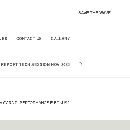
SAVE THE WAVE
VES
CONTACT US
GALLERY
TOGGLE
REPORT TECH SESSION NOV 2023
WEBSITE
 LA GARA DI PERFORMANCE E BONUS?
SEARCH