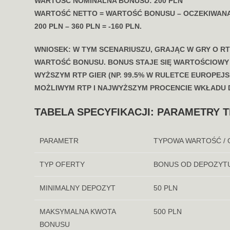
WARTOŚĆ NOMINALNA BONUSU: 200 PLN
WARTOŚĆ NETTO = WARTOŚĆ BONUSU – OCZEKIWAN
200 PLN – 360 PLN = -160 PLN.
WNIOSEK:
W TYM SCENARIUSZU, GRAJĄC W GRY O RTP
WARTOŚĆ BONUSU. BONUS STAJE SIĘ WARTOŚCIOWY 
WYŻSZYM RTP GIER (NP. 99.5% W RULETCE EUROPEJ
MOŻLIWYM RTP I NAJWYŻSZYM PROCENCIE WKŁADU 
TABELA SPECYFIKACJI: PARAMETRY
PARAMETR
TYPOWA WARTOŚĆ / 
TYP OFERTY
BONUS OD DEPOZYTU 
MINIMALNY DEPOZYT
50 PLN
MAKSYMALNA KWOTA
500 PLN
BONUSU