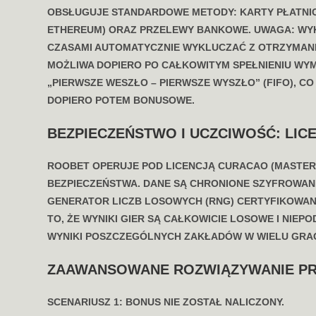
OBSŁUGUJE STANDARDOWE METODY: KARTY PŁATNICZE
ETHEREUM) ORAZ PRZELEWY BANKOWE.
UWAGA:
WYK
CZASAMI AUTOMATYCZNIE WYKLUCZAĆ Z OTRZYMAN
MOŻLIWA DOPIERO PO CAŁKOWITYM SPEŁNIENIU WY
„PIERWSZE WESZŁO – PIERWSZE WYSZŁO” (FIFO), CO
DOPIERO POTEM BONUSOWE.
BEZPIECZEŃSTWO I UCZCIWOŚĆ: LICE
ROOBET OPERUJE POD LICENCJĄ CURACAO (MASTER
BEZPIECZEŃSTWA. DANE SĄ CHRONIONE SZYFROWANI
GENERATOR LICZB LOSOWYCH (RNG) CERTYFIKOWANY 
TO, ŻE WYNIKI GIER SĄ CAŁKOWICIE LOSOWE I NIE
WYNIKI POSZCZEGÓLNYCH ZAKŁADÓW W WIELU GRACH
ZAAWANSOWANE ROZWIĄZYWANIE P
SCENARIUSZ 1: BONUS NIE ZOSTAŁ NALICZONY.