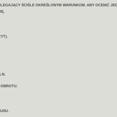
ODLEGAJĄCY ŚCIŚLE OKREŚLONYM WARUNKOM. ABY OCENIĆ JE
JĘ.
YT).
LN.
 OBROTU.
USU.