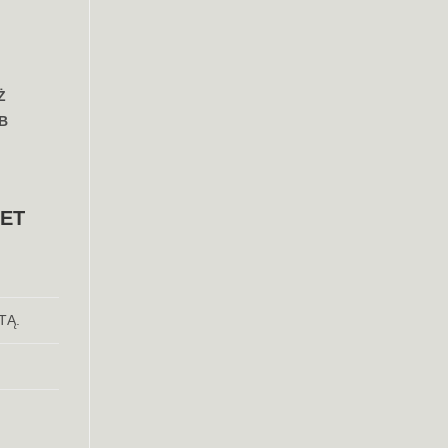
Ż
B
BET
TĄ.