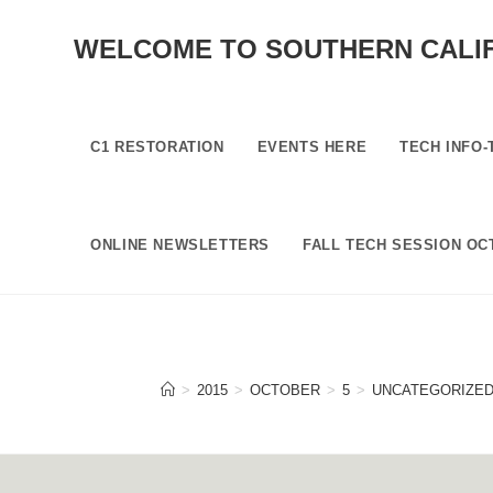
SKIP
TO
WELCOME TO SOUTHERN CALI
CONTENT
C1 RESTORATION
EVENTS HERE
TECH INFO-
ONLINE NEWSLETTERS
FALL TECH SESSION OCT
>
2015
>
OCTOBER
>
5
>
UNCATEGORIZE