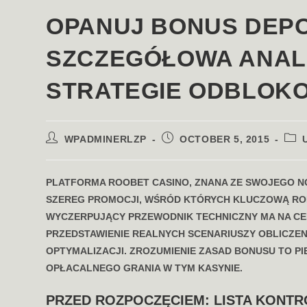
OPANUJ BONUS DEP
SZCZEGÓŁOWA ANALI
STRATEGIE ODBLOK
POST
POST
POS
WPADMINERLZP
OCTOBER 5, 2015
AUTHOR:
PUBLISHED:
CAT
PLATFORMA ROOBET CASINO, ZNANA ZE SWOJEGO N
SZEREG PROMOCJI, WŚRÓD KTÓRYCH KLUCZOWĄ R
WYCZERPUJĄCY PRZEWODNIK TECHNICZNY MA NA CE
PRZEDSTAWIENIE REALNYCH SCENARIUSZY OBLICZE
OPTYMALIZACJI. ZROZUMIENIE ZASAD BONUSU TO P
OPŁACALNEGO GRANIA W TYM KASYNIE.
PRZED ROZPOCZĘCIEM: LISTA KONT