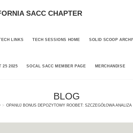
FORNIA SACC CHAPTER
TECH LINKS
TECH SESSIONS HOME
SOLID SCOOP ARCHI
 25 2025
SOCAL SACC MEMBER PAGE
MERCHANDISE
BLOG
D
>
OPANUJ BONUS DEPOZYTOWY ROOBET: SZCZEGÓŁOWA ANALIZA 