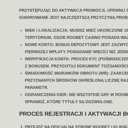
PRZYSTĘPUJĄC DO AKTYWACJI PROMOCJI, UPEWNIJ SI
IGNOROWANIE JEST NAJCZĘSTSZĄ PRZYCZYNĄ PRO
WIEK I LOKALIZACJA:
MUSISZ MIEĆ UKOŃCZONE 18
TERYTORIUM, GDZIE ROOBET CASINO POSIADA WA
NOWE KONTO:
BONUS DEPOZYTOWY JEST ZAZWY
PIERWSZEJ WPŁATY. POSIADANIE WIĘCEJ NIŻ JED
WERYFIKACJA KONTA:
PROCES KYC (POŚWIADCZE
Z BONUSEM. PRZYGOTUJ DOKUMENT TOŻSAMOŚCI 
ŚWIADOMOŚĆ WARUNKÓW OBROTU (WR):
ZAAKCEP
PRZYZNANYCH ŚRODKÓW OKREŚLONĄ LICZBĘ RAZY,
PARAMETR.
OGRANICZENIA GIER:
NIE WSZYSTKIE GRY W ROO
SPRAWDŹ, KTÓRE TYTUŁY SĄ DOZWOLONE.
PROCES REJESTRACJI I AKTYWACJI 
PRZEJDŹ NA OFICJALNĄ STRONĘ ROOBET I KLIKNIJ