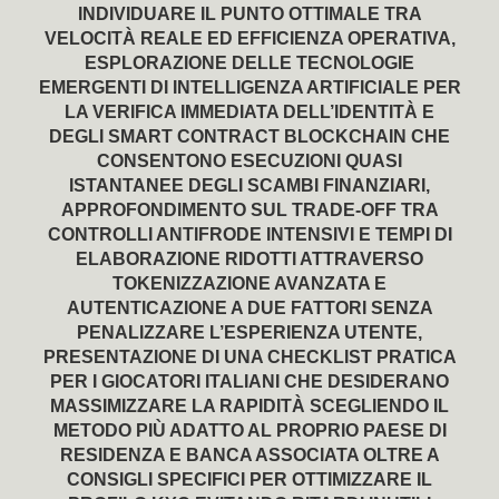
INDIVIDUARE IL PUNTO OTTIMALE TRA
VELOCITÀ REALE ED EFFICIENZA OPERATIVA,
ESPLORAZIONE DELLE TECNOLOGIE
EMERGENTI DI INTELLIGENZA ARTIFICIALE PER
LA VERIFICA IMMEDIATA DELL’IDENTITÀ E
DEGLI SMART CONTRACT BLOCKCHAIN CHE
CONSENTONO ESECUZIONI QUASI
ISTANTANEE DEGLI SCAMBI FINANZIARI,
APPROFONDIMENTO SUL TRADE‑OFF TRA
CONTROLLI ANTIFRODE INTENSIVI E TEMPI DI
ELABORAZIONE RIDOTTI ATTRAVERSO
TOKENIZZAZIONE AVANZATA E
AUTENTICAZIONE A DUE FATTORI SENZA
PENALIZZARE L’ESPERIENZA UTENTE,
PRESENTAZIONE DI UNA CHECKLIST PRATICA
PER I GIOCATORI ITALIANI CHE DESIDERANO
MASSIMIZZARE LA RAPIDITÀ SCEGLIENDO IL
METODO PIÙ ADATTO AL PROPRIO PAESE DI
RESIDENZA E BANCA ASSOCIATA OLTRE A
CONSIGLI SPECIFICI PER OTTIMIZZARE IL