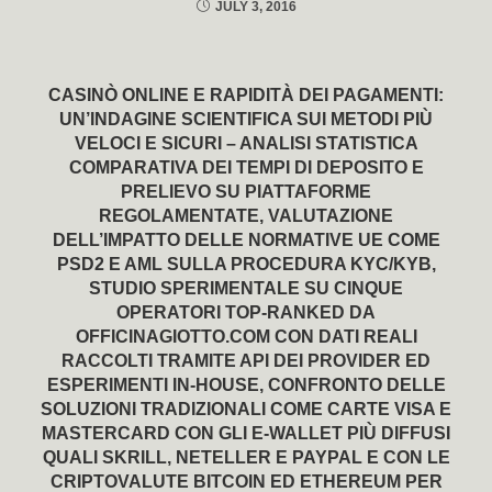
JULY 3, 2016
CASINÒ ONLINE E RAPIDITÀ DEI PAGAMENTI:
UN’INDAGINE SCIENTIFICA SUI METODI PIÙ
VELOCI E SICURI – ANALISI STATISTICA
COMPARATIVA DEI TEMPI DI DEPOSITO E
PRELIEVO SU PIATTAFORME
REGOLAMENTATE, VALUTAZIONE
DELL’IMPATTO DELLE NORMATIVE UE COME
PSD2 E AML SULLA PROCEDURA KYC/KYB,
STUDIO SPERIMENTALE SU CINQUE
OPERATORI TOP‑RANKED DA
OFFICINAGIOTTO.COM CON DATI REALI
RACCOLTI TRAMITE API DEI PROVIDER ED
ESPERIMENTI IN‑HOUSE, CONFRONTO DELLE
SOLUZIONI TRADIZIONALI COME CARTE VISA E
MASTERCARD CON GLI E‑WALLET PIÙ DIFFUSI
QUALI SKRILL, NETELLER E PAYPAL E CON LE
CRIPTOVALUTE BITCOIN ED ETHEREUM PER