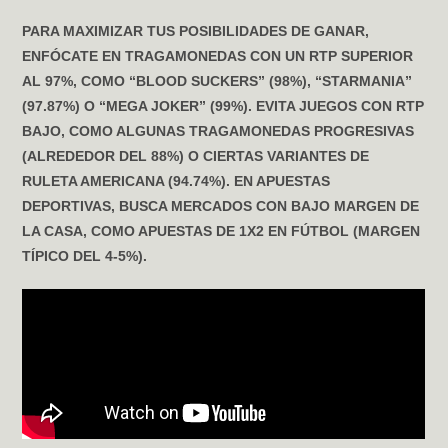
PARA MAXIMIZAR TUS POSIBILIDADES DE GANAR,
ENFÓCATE EN TRAGAMONEDAS CON UN RTP SUPERIOR
AL 97%, COMO “BLOOD SUCKERS” (98%), “STARMANIA”
(97.87%) O “MEGA JOKER” (99%). EVITA JUEGOS CON RTP
BAJO, COMO ALGUNAS TRAGAMONEDAS PROGRESIVAS
(ALREDEDOR DEL 88%) O CIERTAS VARIANTES DE
RULETA AMERICANA (94.74%). EN APUESTAS
DEPORTIVAS, BUSCA MERCADOS CON BAJO MARGEN DE
LA CASA, COMO APUESTAS DE 1X2 EN FÚTBOL (MARGEN
TÍPICO DEL 4-5%).