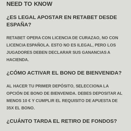
NEED TO KNOW
¿ES LEGAL APOSTAR EN RETABET DESDE
ESPAÑA?
RETABET OPERA CON LICENCIA DE CURAZAO, NO CON
LICENCIA ESPAÑOLA. ESTO NO ES ILEGAL, PERO LOS
JUGADORES DEBEN DECLARAR SUS GANANCIAS A
HACIENDA.
¿CÓMO ACTIVAR EL BONO DE BIENVENIDA?
AL HACER TU PRIMER DEPÓSITO, SELECCIONA LA
OPCIÓN DE BONO DE BIENVENIDA. DEBES DEPOSITAR AL
MENOS 10 € Y CUMPLIR EL REQUISITO DE APUESTA DE
35X EL BONO.
¿CUÁNTO TARDA EL RETIRO DE FONDOS?