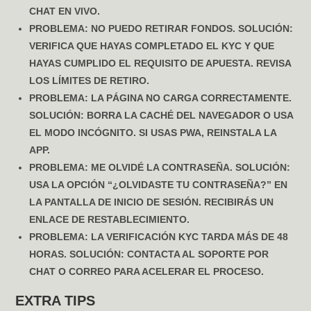
CHAT EN VIVO.
PROBLEMA:
NO PUEDO RETIRAR FONDOS.
SOLUCIÓN:
VERIFICA QUE HAYAS COMPLETADO EL KYC Y QUE
HAYAS CUMPLIDO EL REQUISITO DE APUESTA. REVISA
LOS LÍMITES DE RETIRO.
PROBLEMA:
LA PÁGINA NO CARGA CORRECTAMENTE.
SOLUCIÓN:
BORRA LA CACHÉ DEL NAVEGADOR O USA
EL MODO INCÓGNITO. SI USAS PWA, REINSTALA LA
APP.
PROBLEMA:
ME OLVIDÉ LA CONTRASEÑA.
SOLUCIÓN:
USA LA OPCIÓN “¿OLVIDASTE TU CONTRASEÑA?” EN
LA PANTALLA DE INICIO DE SESIÓN. RECIBIRÁS UN
ENLACE DE RESTABLECIMIENTO.
PROBLEMA:
LA VERIFICACIÓN KYC TARDA MÁS DE 48
HORAS.
SOLUCIÓN:
CONTACTA AL SOPORTE POR
CHAT O CORREO PARA ACELERAR EL PROCESO.
EXTRA TIPS