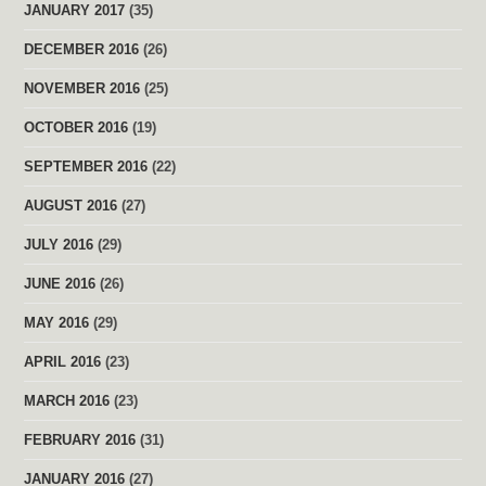
JANUARY 2017
(35)
DECEMBER 2016
(26)
NOVEMBER 2016
(25)
OCTOBER 2016
(19)
SEPTEMBER 2016
(22)
AUGUST 2016
(27)
JULY 2016
(29)
JUNE 2016
(26)
MAY 2016
(29)
APRIL 2016
(23)
MARCH 2016
(23)
FEBRUARY 2016
(31)
JANUARY 2016
(27)