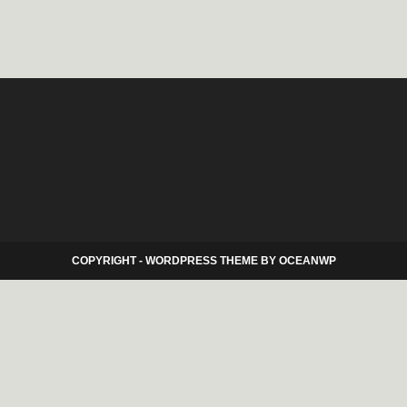
COPYRIGHT - WORDPRESS THEME BY OCEANWP