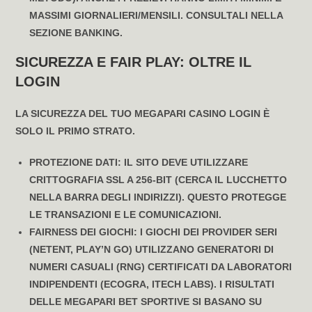
MASSIMI GIORNALIERI/MENSILI. CONSULTALI NELLA
SEZIONE BANKING.
SICUREZZA E FAIR PLAY: OLTRE IL
LOGIN
LA SICUREZZA DEL TUO
MEGAPARI CASINO LOGIN
È
SOLO IL PRIMO STRATO.
PROTEZIONE DATI:
IL SITO DEVE UTILIZZARE
CRITTOGRAFIA SSL A 256-BIT (CERCA IL LUCCHETTO
NELLA BARRA DEGLI INDIRIZZI). QUESTO PROTEGGE
LE TRANSAZIONI E LE COMUNICAZIONI.
FAIRNESS DEI GIOCHI:
I GIOCHI DEI PROVIDER SERI
(NETENT, PLAY’N GO) UTILIZZANO GENERATORI DI
NUMERI CASUALI (RNG) CERTIFICATI DA LABORATORI
INDIPENDENTI (ECOGRA, ITECH LABS). I RISULTATI
DELLE
MEGAPARI BET
SPORTIVE SI BASANO SU