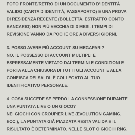
FOTO FRONTE/RETRO DI UN DOCUMENTO D’IDENTITÀ
VALIDO (CARTA D’IDENTITÀ, PASSAPORTO) E UNA PROVA
DI RESIDENZA RECENTE (BOLLETTA, ESTRATTO CONTO
BANCARIO) NON PIÙ VECCHIA DI 3 MESI. I TEMPI DI
REVISIONE VANNO DA POCHE ORE A DIVERSI GIORNI.
3. POSSO AVERE PIÙ ACCOUNT SU MEGAPARI?
NO. IL POSSESSO DI ACCOUNT MULTIPLI È
ESPRESSAMENTE VIETATO DAI TERMINI E CONDIZIONI E
PORTA ALLA CHIUSURA DI TUTTI GLI ACCOUNT E ALLA
CONFISCA DEI SALDI. È COLLEGATO AL TUO
IDENTIFICATIVO PERSONALE.
4. COSA SUCCEDE SE PERDO LA CONNESSIONE DURANTE
UNA PUNTATA LIVE O UN GIOCO?
NEI GIOCHI CON CROUPIER LIVE (EVOLUTION GAMING,
ECC.), LA PUNTATA GIÀ PIAZZATA RESTA VALIDA E IL
RISULTATO È DETERMINATO. NELLE SLOT O GIOCHI RNG,