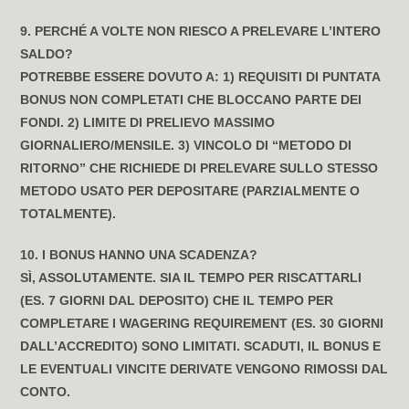
9. PERCHÉ A VOLTE NON RIESCO A PRELEVARE L’INTERO
SALDO?
POTREBBE ESSERE DOVUTO A: 1) REQUISITI DI PUNTATA
BONUS NON COMPLETATI CHE BLOCCANO PARTE DEI
FONDI. 2) LIMITE DI PRELIEVO MASSIMO
GIORNALIERO/MENSILE. 3) VINCOLO DI “METODO DI
RITORNO” CHE RICHIEDE DI PRELEVARE SULLO STESSO
METODO USATO PER DEPOSITARE (PARZIALMENTE O
TOTALMENTE).
10. I BONUS HANNO UNA SCADENZA?
SÌ, ASSOLUTAMENTE. SIA IL TEMPO PER RISCATTARLI
(ES. 7 GIORNI DAL DEPOSITO) CHE IL TEMPO PER
COMPLETARE I WAGERING REQUIREMENT (ES. 30 GIORNI
DALL’ACCREDITO) SONO LIMITATI. SCADUTI, IL BONUS E
LE EVENTUALI VINCITE DERIVATE VENGONO RIMOSSI DAL
CONTO.