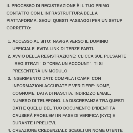
IL PROCESSO DI REGISTRAZIONE È IL TUO PRIMO
CONTATTO CON L’INFRASTRUTTURA DELLA
PIATTAFORMA. SEGUI QUESTI PASSAGGI PER UN SETUP
CORRETTO:
ACCESSO AL SITO:
NAVIGA VERSO IL DOMINIO
UFFICIALE. EVITA LINK DI TERZE PARTI.
AVVIO DELLA REGISTRAZIONE:
CLICCA SUL PULSANTE
“REGISTRATI” O “CREA UN ACCOUNT”. TI SI
PRESENTERÀ UN MODULO.
INSERIMENTO DATI:
COMPILA I CAMPI CON
INFORMAZIONI ACCURATE E VERITIERE: NOME,
COGNOME, DATA DI NASCITA, INDIRIZZO EMAIL,
NUMERO DI TELEFONO. LA DISCREPANZA TRA QUESTI
DATI E QUELLI DEL TUO DOCUMENTO D’IDENTITÀ
CAUSERÀ PROBLEMI IN FASE DI VERIFICA (KYC) E
DURANTE I PRELIEVI.
CREAZIONE CREDENZIALI:
SCEGLI UN NOME UTENTE