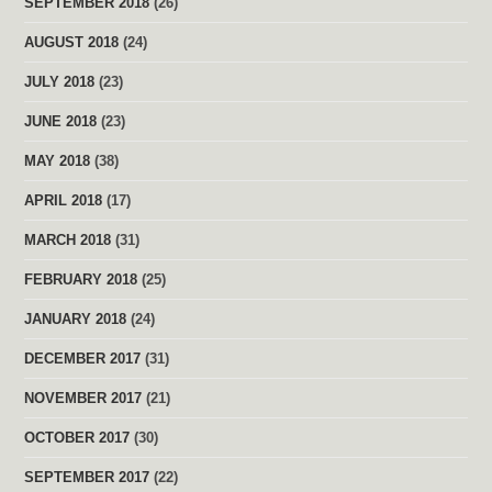
SEPTEMBER 2018
(26)
AUGUST 2018
(24)
JULY 2018
(23)
JUNE 2018
(23)
MAY 2018
(38)
APRIL 2018
(17)
MARCH 2018
(31)
FEBRUARY 2018
(25)
JANUARY 2018
(24)
DECEMBER 2017
(31)
NOVEMBER 2017
(21)
OCTOBER 2017
(30)
SEPTEMBER 2017
(22)