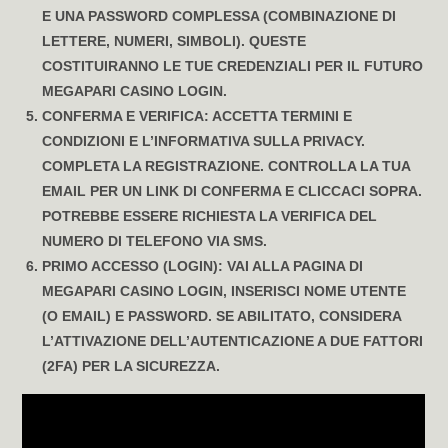
E UNA PASSWORD COMPLESSA (COMBINAZIONE DI
LETTERE, NUMERI, SIMBOLI). QUESTE
COSTITUIRANNO LE TUE CREDENZIALI PER IL FUTURO
MEGAPARI CASINO LOGIN
.
CONFERMA E VERIFICA:
ACCETTA TERMINI E
CONDIZIONI E L’INFORMATIVA SULLA PRIVACY.
COMPLETA LA REGISTRAZIONE. CONTROLLA LA TUA
EMAIL PER UN LINK DI CONFERMA E CLICCACI SOPRA.
POTREBBE ESSERE RICHIESTA LA VERIFICA DEL
NUMERO DI TELEFONO VIA SMS.
PRIMO ACCESSO (LOGIN):
VAI ALLA PAGINA DI
MEGAPARI CASINO LOGIN
, INSERISCI NOME UTENTE
(O EMAIL) E PASSWORD. SE ABILITATO, CONSIDERA
L’ATTIVAZIONE DELL’AUTENTICAZIONE A DUE FATTORI
(2FA) PER LA SICUREZZA.