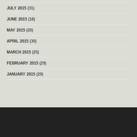
JULY 2015
(31)
JUNE 2015
(18)
MAY 2015
(20)
APRIL 2015
(30)
MARCH 2015
(25)
FEBRUARY 2015
(29)
JANUARY 2015
(29)