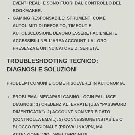
EVENTI REALI E SONO FUORI DAL CONTROLLO DEL
BOOKMAKER.
GAMING RESPONSABILE:
STRUMENTI COME
AUTOLIMITI DI DEPOSITO, TIMEOUT E
AUTOESCLUSIONE DEVONO ESSERE FACILMENTE
ACCESSIBILI NELL’AREA ACCOUNT. LA LORO
PRESENZA È UN INDICATORE DI SERIETÀ.
TROUBLESHOOTING TECNICO:
DIAGNOSI E SOLUZIONI
PROBLEMI COMUNI E COME RISOLVERLI IN AUTONOMIA.
PROBLEMA:
MEGAPARI CASINO LOGIN
FALLISCE.
DIAGNOSI:
1) CREDENZIALI ERRATE (USA “PASSWORD
DIMENTICATA”). 2) ACCOUNT NON VERIFICATO
(CONTROLLA EMAIL). 3) CONNESSIONE INSTABILE O
BLOCCO REGIONALE (PROVA UNA VPN, MA
ATTENZIONE: VIOLARE I TERMINI DI