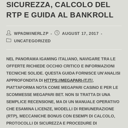
SICUREZZA, CALCOLO DEL
RTP E GUIDA AL BANKROLL
POST
POST
WPADMINERLZP
AUGUST 17, 2017
AUTHOR:
PUBLISHED:
POST
UNCATEGORIZED
CATEGORY:
NEL PANORAMA IGAMING ITALIANO, NAVIGARE TRA LE
OFFERTE RICHIEDE OCCHIO CRITICO E INFORMAZIONI
TECNICHE SOLIDE. QUESTA GUIDA FORNISCE UN’ANALISI
APPROFONDITA DI
HTTPS://MEGAPARI-IT.IT/
,
PIATTAFORMA NOTA COME MEGAPARI CASINO E PER LE
SCOMMESSE MEGAPARI BET. NON SI TRATTA DI UNA
SEMPLICE RECENSIONE, MA DI UN MANUALE OPERATIVO
CHE ESAMINA LICENZE, MODELLI DI REMUNERAZIONE
(RTP), MECCANICHE BONUS CON ESEMPI DI CALCOLO,
PROTOCOLLI DI SICUREZZA E PROCEDURE DI