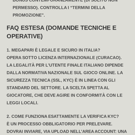
PERMESSO). CONTROLLA I “TERMINI DELLA
PROMOZIONE”.
FAQ ESTESA (DOMANDE TECNICHE E
OPERATIVE)
1. MEGAPARI È LEGALE E SICURO IN ITALIA?
OPERA SOTTO LICENZA INTERNAZIONALE (CURACAO).
LA LEGALITÀ PER L’UTENTE FINALE ITALIANO DIPENDE
DALLA NORMATIVA NAZIONALE SUL GIOCO ONLINE. LA
SICUREZZA TECNICA (SSL, KYC) È IN LINEA CON GLI
STANDARD DEL SETTORE. LA SCELTA SPETTA AL
GIOCATORE, CHE DEVE AGIRE IN CONFORMITÀ CON LE
LEGGI LOCALI.
2. COME FUNZIONA ESATTAMENTE LA VERIFICA KYC?
È UN PROCESSO OBBLIGATORIO PER PRELEVARE.
DOVRAI INVIARE, VIA UPLOAD NELL’AREA ACCOUNT: UNA