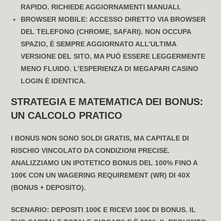
RAPIDO. RICHIEDE AGGIORNAMENTI MANUALI.
BROWSER MOBILE:
ACCESSO DIRETTO VIA BROWSER
DEL TELEFONO (CHROME, SAFARI). NON OCCUPA
SPAZIO, È SEMPRE AGGIORNATO ALL’ULTIMA
VERSIONE DEL SITO, MA PUÒ ESSERE LEGGERMENTE
MENO FLUIDO. L’ESPERIENZA DI
MEGAPARI CASINO
LOGIN
È IDENTICA.
STRATEGIA E MATEMATICA DEI BONUS:
UN CALCOLO PRATICO
I BONUS NON SONO SOLDI GRATIS, MA CAPITALE DI
RISCHIO VINCOLATO DA CONDIZIONI PRECISE.
ANALIZZIAMO UN IPOTETICO BONUS DEL 100% FINO A
100€ CON UN WAGERING REQUIREMENT (WR) DI 40X
(BONUS + DEPOSITO).
SCENARIO:
DEPOSITI 100€ E RICEVI 100€ DI BONUS. IL