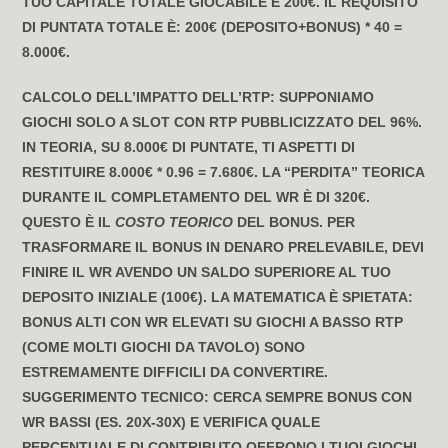
TUO CAPITALE TOTALE GIOCABILE È 200€. IL REQUISITO
DI PUNTATA TOTALE È: 200€ (DEPOSITO+BONUS) * 40 =
8.000€
.
CALCOLO DELL’IMPATTO DELL’RTP:
SUPPONIAMO
GIOCHI SOLO A SLOT CON RTP PUBBLICIZZATO DEL 96%.
IN TEORIA, SU 8.000€ DI PUNTATE, TI ASPETTI DI
RESTITUIRE 8.000€ * 0.96 = 7.680€. LA “PERDITA” TEORICA
DURANTE IL COMPLETAMENTO DEL WR È DI 320€.
QUESTO È IL
COSTO TEORICO
DEL BONUS. PER
TRASFORMARE IL BONUS IN DENARO PRELEVABILE, DEVI
FINIRE IL WR AVENDO UN SALDO SUPERIORE AL TUO
DEPOSITO INIZIALE (100€). LA MATEMATICA È SPIETATA:
BONUS ALTI CON WR ELEVATI SU GIOCHI A BASSO RTP
(COME MOLTI GIOCHI DA TAVOLO) SONO
ESTREMAMENTE DIFFICILI DA CONVERTIRE.
SUGGERIMENTO TECNICO:
CERCA SEMPRE BONUS CON
WR BASSI (ES. 20X-30X) E VERIFICA QUALE
PERCENTUALE DI CONTRIBUTO OFFRONO I TUOI GIOCHI