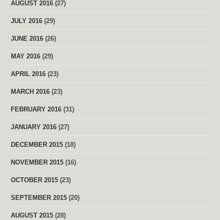
AUGUST 2016
(27)
JULY 2016
(29)
JUNE 2016
(26)
MAY 2016
(29)
APRIL 2016
(23)
MARCH 2016
(23)
FEBRUARY 2016
(31)
JANUARY 2016
(27)
DECEMBER 2015
(18)
NOVEMBER 2015
(16)
OCTOBER 2015
(23)
SEPTEMBER 2015
(20)
AUGUST 2015
(28)