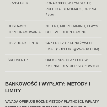
LICZBA GIER
PONAD 3000, W TYM SLOTY,
RULETKA, BLACKJACK, GRY NA
ŻYWO
DOSTAWCY
NETENT, MICROGAMING, PLAY’N
OPROGRAMOWANIA
GO, EVOLUTION GAMING
OBSŁUGA KLIENTA
24/7 PRZEZ CZAT NA ŻYWO I
EMAIL (SUPPORT@VAVADA.COM)
ŚREDNI RTP
OKOŁO 96% DLA SLOTÓW,
ZMIENNE DLA GIER STOŁOWYCH
BANKOWOŚĆ I WYPŁATY: METODY I
LIMITY
VAVADA OFERUJE RÓŻNE METODY PŁATNOŚCI: WPŁATY