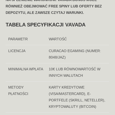
RÓWNIEŻ OBEJMOWAĆ FREE SPINY LUB OFERTY BEZ
DEPOZYTU, ALE ZAWSZE CZYTAJ WARUNKI.
TABELA SPECYFIKACJI VAVADA
PARAMETR
WARTOŚĆ
LICENCJA
CURACAO EGAMING (NUMER:
8048/JAZ)
MINIMALNA WPŁATA
10€ LUB RÓWNOWARTOŚĆ W
INNYCH WALUTACH
METODY
KARTY KREDYTOWE
PŁATNOŚCI
(VISA/MASTERCARD), E-
PORTFELE (SKRILL, NETELLER),
KRYPTOWALUTY (BITCOIN)