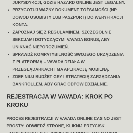
JURYSDYKCJI, GDZIE HAZARD ONLINE JEST LEGALNY.
PRZYGOTUJ WAŻNY DOKUMENT TOŻSAMOŚCI (NP.
DOWÓD OSOBISTY LUB PASZPORT) DO WERYFIKACJI
KONTA.
ZAPOZNAJ SIĘ Z REGULAMINEM, SZCZEGÓLNIE
SEKCJAMI DOTYCZĄCYMI VAVADA BONUS, ABY
UNIKNĄĆ NIEPOROZUMIEŃ.
SPRAWDŹ KOMPATYBILNOŚĆ SWOJEGO URZĄDZENIA
Z PLATFORMĄ – VAVADA DZIAŁA W
PRZEGLĄDARKACH I MA APLIKACJĘ MOBILNĄ.
ZDEFINIUJ BUDŻET GRY I STRATEGIĘ ZARZĄDZANIA
BANKROLLEM, ABY GRAĆ ODPOWIEDZIALNIE.
REJESTRACJA W VAVADA: KROK PO
KROKU
PROCES REJESTRACJI W VAVADA ONLINE CASINO JEST
PROSTY: ODWIEDŹ STRONĘ, KLIKNIJ PRZYCISK