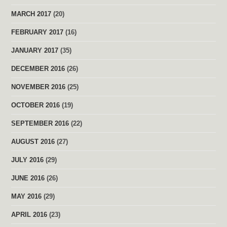
MARCH 2017
(20)
FEBRUARY 2017
(16)
JANUARY 2017
(35)
DECEMBER 2016
(26)
NOVEMBER 2016
(25)
OCTOBER 2016
(19)
SEPTEMBER 2016
(22)
AUGUST 2016
(27)
JULY 2016
(29)
JUNE 2016
(26)
MAY 2016
(29)
APRIL 2016
(23)