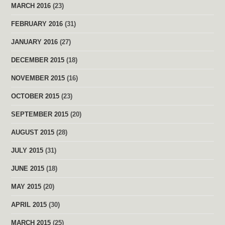
MARCH 2016
(23)
FEBRUARY 2016
(31)
JANUARY 2016
(27)
DECEMBER 2015
(18)
NOVEMBER 2015
(16)
OCTOBER 2015
(23)
SEPTEMBER 2015
(20)
AUGUST 2015
(28)
JULY 2015
(31)
JUNE 2015
(18)
MAY 2015
(20)
APRIL 2015
(30)
MARCH 2015
(25)