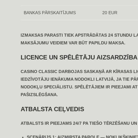
BANKAS PĀRSKAITĪJUMS
20 EUR
IZMAKSAS PARASTI TIEK APSTRĀDĀTAS 24 STUNDU LA
MAKSĀJUMU VEIDIEM VAR BŪT PAPILDU MAKSA.
LICENCE UN SPĒLĒTĀJU AIZSARDZĪBA
CASINO CLASSIC DARBOJAS SASKAŅĀ AR KĪRASAS LICE
IEDZĪVOTĀJU IENĀKUMA NODOKLI LATVIJĀ, JA TIE P
NODOKĻU SPECIĀLISTU. SPĒLĒTĀJIEM IR PIEEJAMI ATB
PAŠIZSLĒGŠANA.
ATBALSTA CEĻVEDIS
ATBALSTS IR PIEEJAMS 24/7 PA TIEŠO TĒRZĒŠANU UN 
SCENĀRIJS 1:
AIZMIRSTA PAROLE — NOKLIKŠĶINIET