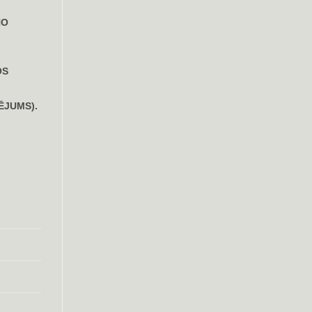
NO
OS
ĒJUMS).