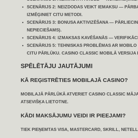
SCENĀRIJS 2:
NEIZDODAS VEIKT IEMAKSU — PĀRBA
IZMĒĢINIET CITU METODI.
SCENĀRIJS 3:
BONUSA AKTIVIZĒŠANA — PĀRLIECINI
NEPIECIEŠAMS).
SCENĀRIJS 4:
IZMAKSAS KAVĒŠANĀS — VERIFIKĀCIJA
SCENĀRIJS 5:
TEHNISKAS PROBLĒMAS AR MOBILO 
CITU PĀRLŪKU. CASINO CLASSIC MOBILĀ VERSIJA 
SPĒLĒTĀJU JAUTĀJUMI
KĀ REĢISTRĒTIES MOBILAJĀ CASINO?
MOBILAJĀ PĀRLŪKĀ ATVERIET CASINO CLASSIC MĀJA
ATSEVIŠĶA LIETOTNE.
KĀDI MAKSĀJUMU VEIDI IR PIEEJAMI?
TIEK PIEŅEMTAS VISA, MASTERCARD, SKRILL, NETEL