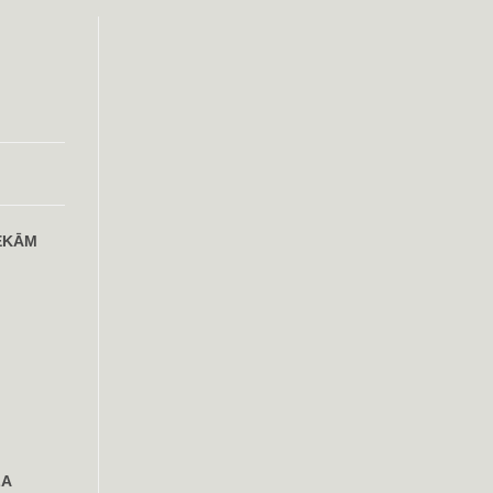
IEKĀM
LA