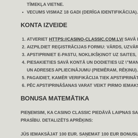
TĪMEKĻA VIETNE.
VECUMS VISMAZ 18 GADI (DERĪGA IDENTIFIKĀCIJA)
KONTA IZVEIDE
ATVERIET
HTTPS://CASINO-CLASSIC.COM.LV/
SAVĀ 
AIZPILDIET REĢISTRĀCIJAS FORMU: VĀRDS, UZVĀRD
APSTIPRINIET E-PASTU, NOKLIKŠĶINOT UZ SAITES,
PIESAKIETIES SAVĀ KONTĀ UN DODIETIES UZ \”MAN
UN ADRESES APLIECINĀJUMU (PIEMĒRAM, RĒĶINU)
PAGAIDIET, KAMĒR VERIFIKĀCIJA TIEK APSTIPRINĀ
PĒC APSTIPRINĀŠANAS VARAT VEIKT PIRMO IEMA
BONUSA MATEMĀTIKA
PIEŅEMSIM, KA CASINO CLASSIC PIEDĀVĀ LAIPNAS S
PRASĪBU. DETALIZĒTS APRĒĶINS:
JŪS IEMAKSĀJAT 100 EUR. SAŅEMAT 100 EUR BONUSU (