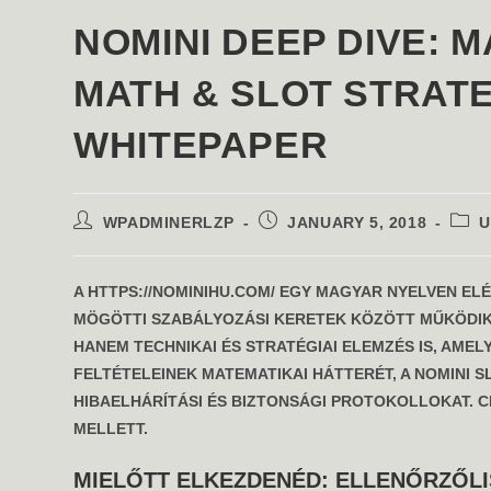
NOMINI DEEP DIVE: 
MATH & SLOT STRATE
WHITEPAPER
POST
POST
POS
WPADMINERLZP
JANUARY 5, 2018
U
AUTHOR:
PUBLISHED:
CATE
A HTTPS://NOMINIHU.COM/ EGY MAGYAR NYELVEN EL
MÖGÖTTI SZABÁLYOZÁSI KERETEK KÖZÖTT MŰKÖDIK.
HANEM TECHNIKAI ÉS STRATÉGIAI ELEMZÉS IS, AME
FELTÉTELEINEK MATEMATIKAI HÁTTERÉT, A
NOMINI S
HIBAELHÁRÍTÁSI ÉS BIZTONSÁGI PROTOKOLLOKAT. C
MELLETT.
MIELŐTT ELKEZDENÉD: ELLENŐRZŐLI