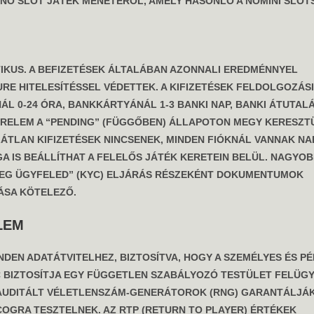
ZINÓ SLOT JÁTÉK MENETÉRŐL, AMELY HASONLÓ A
NOMINI SLOT
IKUS. A BEFIZETÉSEK ÁLTALÁBAN AZONNALI EREDMÉNNYEL
E HITELESÍTÉSSEL VÉDETTEK. A KIFIZETÉSEK FELDOLGOZÁSI
L 0-24 ÓRA, BANKKÁRTYÁNÁL 1-3 BANKI NAP, BANKI ÁTUTAL
 KÉRELEM A “PENDING” (FÜGGŐBEN) ÁLLAPOTON MEGY KERESZT
ÁTLAN KIFIZETÉSEK NINCSENEK, MINDEN FIÓKNÁL VANNAK NAP
GA IS BEÁLLÍTHAT A FELELŐS JÁTÉK KERETEIN BELÜL. NAGYO
 MEG ÜGYFELED” (KYC) ELJÁRÁS RÉSZEKÉNT DOKUMENTUMOK
ÁSA KÖTELEZŐ.
LEM
NDEN ADATÁTVITELHEZ, BIZTOSÍTVA, HOGY A SZEMÉLYES ÉS P
C BIZTOSÍTJA EGY FÜGGETLEN SZABÁLYOZÓ TESTÜLET FELÜGY
 AUDITÁLT VÉLETLENSZÁM-GENERÁTOROK (RNG) GARANTÁLJÁK
COGRA TESZTELNEK. AZ RTP (RETURN TO PLAYER) ÉRTÉKEK