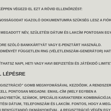
KÉPPEN VÉGEZD EL EZT A RÖVID ELLENŐRZÉST:
NOSSÁGODAT IGAZOLÓ DOKUMENTUMRA SZÜKSÉG LESZ A FIÓ
 MEGADOTT NÉV, SZÜLETÉSI DÁTUM ÉS LAKCÍM PONTOSAN EG
DRE SZÓLÓ BANKKÁRTYÁT VAGY E-PENZTÁRT HASZNÁLD.
EDMÉNYÉT FÜGGETLEN RNG (VÉLETLENSZÁM-GENERÁTOR) HA
HATSZ NAPI, HETI VAGY HAVI BEFIZETÉSI ÉS JÁTÉKIDŐ LIMITE
L LÉPÉSRE
GISZTRÁCIÓ” GOMB MEGNYOMÁSÁVAL KEZDŐDIK. A RENDSZER
ELL PONTOSAN MEGADNI: EMAIL-CÍM (MELY EGYBEN A
S-NAGYBETŰK, SZÁMOK, SPECIÁLIS KARAKTEREK KOMBINÁCIÓJA)
LETÉSI DÁTUM, TELEFONSZÁM ÉS LAKCÍM. FONTOS, HOGY A ME
N BENYÚJTANDÓ OKMÁNYOKÉVAL. A REGISZTRÁCIÓ VÉGÉN EGY