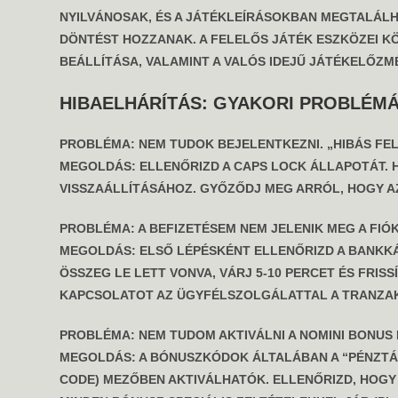
NYILVÁNOSAK, ÉS A JÁTÉKLEÍRÁSOKBAN MEGTALÁL
DÖNTÉST HOZZANAK. A FELELŐS JÁTÉK ESZKÖZEI KÖZ
BEÁLLÍTÁSA, VALAMINT A VALÓS IDEJŰ JÁTÉKELŐZ
HIBAELHÁRÍTÁS: GYAKORI PROBLÉM
PROBLÉMA:
NEM TUDOK BEJELENTKEZNI. „HIBÁS FE
MEGOLDÁS:
ELLENŐRIZD A CAPS LOCK ÁLLAPOTÁT. 
VISSZAÁLLÍTÁSÁHOZ. GYŐZŐDJ MEG ARRÓL, HOGY AZ
PROBLÉMA:
A BEFIZETÉSEM NEM JELENIK MEG A FI
MEGOLDÁS:
ELSŐ LÉPÉSKÉNT ELLENŐRIZD A BANKKÁ
ÖSSZEG LE LETT VONVA, VÁRJ 5-10 PERCET ÉS FRISS
KAPCSOLATOT AZ ÜGYFÉLSZOLGÁLATTAL A TRANZAKC
PROBLÉMA:
NEM TUDOM AKTIVÁLNI A
NOMINI BONUS
MEGOLDÁS:
A BÓNUSZKÓDOK ÁLTALÁBAN A “PÉNZTÁR
CODE) MEZŐBEN AKTIVÁLHATÓK. ELLENŐRIZD, HOGY 