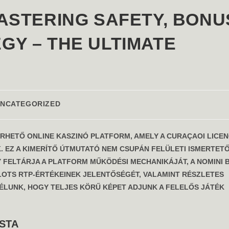
MASTERING SAFETY, BONU
GY – THE ULTIMATE
T
NCATEGORIZED
GORY:
ÉRHETŐ ONLINE KASZINÓ PLATFORM, AMELY A CURAÇAOI LICE
 EZ A KIMERÍTŐ ÚTMUTATÓ NEM CSUPÁN FELÜLETI ISMERTETŐ
LY FELTÁRJA A PLATFORM MŰKÖDÉSI MECHANIKÁJÁT, A
NOMINI 
LOTS
RTP-ÉRTÉKEINEK JELENTŐSÉGÉT, VALAMINT RÉSZLETES
ÉLUNK, HOGY TELJES KÖRŰ KÉPET ADJUNK A FELELŐS JÁTÉK
STA