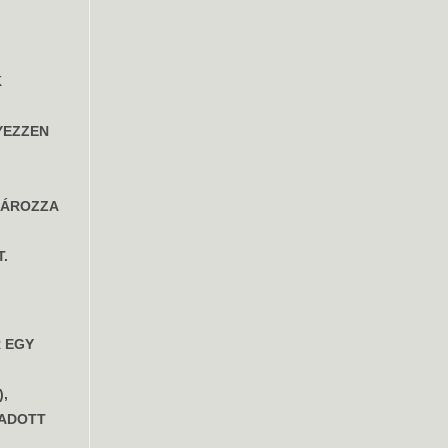
K
YEZZEN
TÁROZZA
T.
 EGY
,
GADOTT