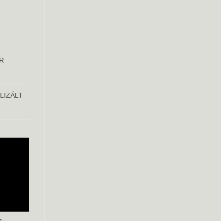
R
LIZÁLT