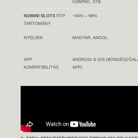
GAMING, STB.
NOMINI SLOTS
RTP
~94% – 98%
TARTOMÁNY
NYELVEK
MAGYAR, ANGOL
APP
ANDROID & IOS (BÖNGÉSZŐAL
KOMPATIBILITÁS
APP)