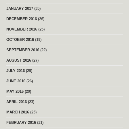
JANUARY 2017
(35)
DECEMBER 2016
(26)
NOVEMBER 2016
(25)
OCTOBER 2016
(19)
SEPTEMBER 2016
(22)
AUGUST 2016
(27)
JULY 2016
(29)
JUNE 2016
(26)
MAY 2016
(29)
APRIL 2016
(23)
MARCH 2016
(23)
FEBRUARY 2016
(31)