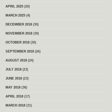
APRIL 2025
(20)
MARCH 2025
(4)
DECEMBER 2018
(30)
NOVEMBER 2018
(30)
OCTOBER 2018
(30)
SEPTEMBER 2018
(26)
AUGUST 2018
(24)
JULY 2018
(23)
JUNE 2018
(23)
MAY 2018
(38)
APRIL 2018
(17)
MARCH 2018
(31)