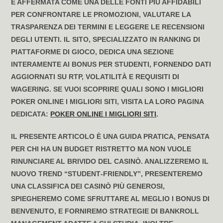
È AFFERMATA COME UNA DELLE FONTI PIÙ AFFIDABILI
PER CONFRONTARE LE PROMOZIONI, VALUTARE LA
TRASPARENZA DEI TERMINI E LEGGERE LE RECENSIONI
DEGLI UTENTI. IL SITO, SPECIALIZZATO IN RANKING DI
PIATTAFORME DI GIOCO, DEDICA UNA SEZIONE
INTERAMENTE AI BONUS PER STUDENTI, FORNENDO DATI
AGGIORNATI SU RTP, VOLATILITÀ E REQUISITI DI
WAGERING. SE VUOI SCOPRIRE QUALI SONO I MIGLIORI
POKER ONLINE I MIGLIORI SITI, VISITA LA LORO PAGINA
DEDICATA:
POKER ONLINE I MIGLIORI SITI
.
IL PRESENTE ARTICOLO È UNA GUIDA PRATICA, PENSATA
PER CHI HA UN BUDGET RISTRETTO MA NON VUOLE
RINUNCIARE AL BRIVIDO DEL CASINÒ. ANALIZZEREMO IL
NUOVO TREND “STUDENT‑FRIENDLY”, PRESENTEREMO
UNA CLASSIFICA DEI CASINÒ PIÙ GENEROSI,
SPIEGHEREMO COME SFRUTTARE AL MEGLIO I BONUS DI
BENVENUTO, E FORNIREMO STRATEGIE DI BANKROLL