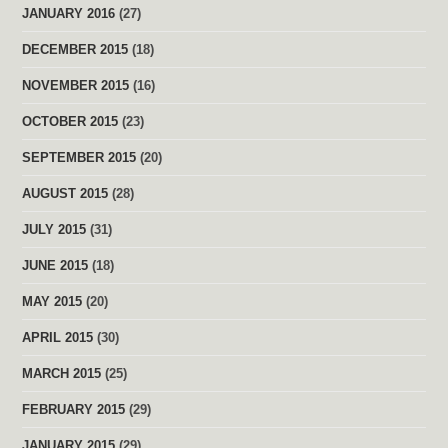
JANUARY 2016
(27)
DECEMBER 2015
(18)
NOVEMBER 2015
(16)
OCTOBER 2015
(23)
SEPTEMBER 2015
(20)
AUGUST 2015
(28)
JULY 2015
(31)
JUNE 2015
(18)
MAY 2015
(20)
APRIL 2015
(30)
MARCH 2015
(25)
FEBRUARY 2015
(29)
JANUARY 2015
(29)