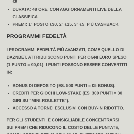
€5.
DURATA
: 48 ORE, CON AGGIORNAMENTI LIVE DELLA
CLASSIFICA.
PREMI
: 1° POSTO €30, 2° €15, 3° €5, PIÙ CASHBACK.
PROGRAMMI FEDELTÀ
I PROGRAMMI FEDELTÀ PIÙ AVANZATI, COME QUELLO DI
DAZNBET, ATTRIBUISCONO PUNTI PER OGNI EURO SPESO
(1 PUNTO = €0,01). I PUNTI POSSONO ESSERE CONVERTITI
IN:
BONUS DI DEPOSITO (ES. 500 PUNTI = €5 BONUS).
CREDITI PER GIOCHI LOW‑STAKE (ES. 300 PUNTI = 30
GIRI SU “MINI‑ROULETTE”).
ACCESSO A TORNEI ESCLUSIVI CON BUY‑IN RIDOTTO.
PER GLI STUDENTI, È CONSIGLIABILE CONCENTRARSI
SUI PREMI CHE RIDUCONO IL COSTO DELLE PUNTATE,