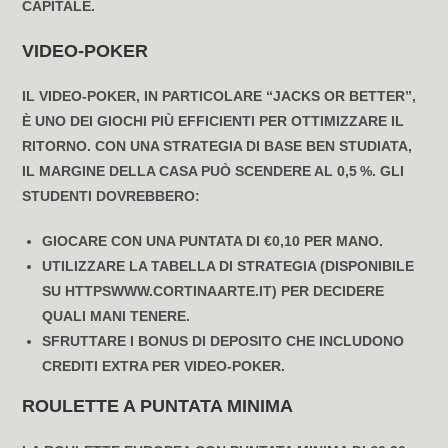
CAPITALE.
VIDEO‑POKER
IL VIDEO‑POKER, IN PARTICOLARE “JACKS OR BETTER”,
È UNO DEI GIOCHI PIÙ EFFICIENTI PER OTTIMIZZARE IL
RITORNO. CON UNA STRATEGIA DI BASE BEN STUDIATA,
IL MARGINE DELLA CASA PUÒ SCENDERE AL 0,5 %. GLI
STUDENTI DOVREBBERO:
GIOCARE CON UNA PUNTATA DI €0,10 PER MANO.
UTILIZZARE LA TABELLA DI STRATEGIA (DISPONIBILE
SU HTTPSWWW.CORTINAARTE.IT) PER DECIDERE
QUALI MANI TENERE.
SFRUTTARE I BONUS DI DEPOSITO CHE INCLUDONO
CREDITI EXTRA PER VIDEO‑POKER.
ROULETTE A PUNTATA MINIMA