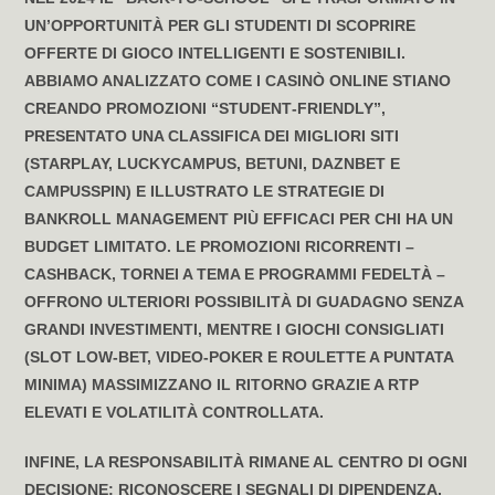
UN’OPPORTUNITÀ PER GLI STUDENTI DI SCOPRIRE
OFFERTE DI GIOCO INTELLIGENTI E SOSTENIBILI.
ABBIAMO ANALIZZATO COME I CASINÒ ONLINE STIANO
CREANDO PROMOZIONI “STUDENT‑FRIENDLY”,
PRESENTATO UNA CLASSIFICA DEI MIGLIORI SITI
(STARPLAY, LUCKYCAMPUS, BETUNI, DAZNBET E
CAMPUSSPIN) E ILLUSTRATO LE STRATEGIE DI
BANKROLL MANAGEMENT PIÙ EFFICACI PER CHI HA UN
BUDGET LIMITATO. LE PROMOZIONI RICORRENTI –
CASHBACK, TORNEI A TEMA E PROGRAMMI FEDELTÀ –
OFFRONO ULTERIORI POSSIBILITÀ DI GUADAGNO SENZA
GRANDI INVESTIMENTI, MENTRE I GIOCHI CONSIGLIATI
(SLOT LOW‑BET, VIDEO‑POKER E ROULETTE A PUNTATA
MINIMA) MASSIMIZZANO IL RITORNO GRAZIE A RTP
ELEVATI E VOLATILITÀ CONTROLLATA.
INFINE, LA RESPONSABILITÀ RIMANE AL CENTRO DI OGNI
DECISIONE: RICONOSCERE I SEGNALI DI DIPENDENZA,