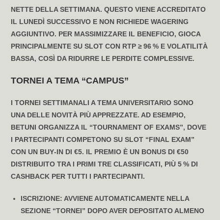
NETTE DELLA SETTIMANA. QUESTO VIENE ACCREDITATO
IL LUNEDÌ SUCCESSIVO E NON RICHIEDE WAGERING
AGGIUNTIVO. PER MASSIMIZZARE IL BENEFICIO, GIOCA
PRINCIPALMENTE SU SLOT CON RTP ≥ 96 % E VOLATILITÀ
BASSA, COSÌ DA RIDURRE LE PERDITE COMPLESSIVE.
TORNEI A TEMA “CAMPUS”
I TORNEI SETTIMANALI A TEMA UNIVERSITARIO SONO
UNA DELLE NOVITÀ PIÙ APPREZZATE. AD ESEMPIO,
BETUNI ORGANIZZA IL “TOURNAMENT OF EXAMS”, DOVE
I PARTECIPANTI COMPETONO SU SLOT “FINAL EXAM”
CON UN BUY‑IN DI €5. IL PREMIO È UN BONUS DI €50
DISTRIBUITO TRA I PRIMI TRE CLASSIFICATI, PIÙ 5 % DI
CASHBACK PER TUTTI I PARTECIPANTI.
ISCRIZIONE
: AVVIENE AUTOMATICAMENTE NELLA
SEZIONE “TORNEI” DOPO AVER DEPOSITATO ALMENO