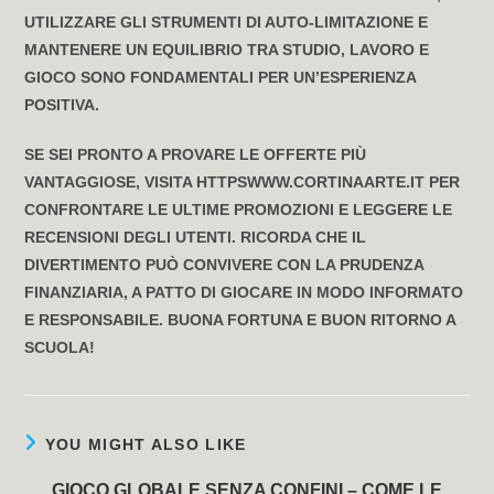
UTILIZZARE GLI STRUMENTI DI AUTO‑LIMITAZIONE E
MANTENERE UN EQUILIBRIO TRA STUDIO, LAVORO E
GIOCO SONO FONDAMENTALI PER UN’ESPERIENZA
POSITIVA.
SE SEI PRONTO A PROVARE LE OFFERTE PIÙ
VANTAGGIOSE, VISITA HTTPSWWW.CORTINAARTE.IT PER
CONFRONTARE LE ULTIME PROMOZIONI E LEGGERE LE
RECENSIONI DEGLI UTENTI. RICORDA CHE IL
DIVERTIMENTO PUÒ CONVIVERE CON LA PRUDENZA
FINANZIARIA, A PATTO DI GIOCARE IN MODO INFORMATO
E RESPONSABILE. BUONA FORTUNA E BUON RITORNO A
SCUOLA!
YOU MIGHT ALSO LIKE
GIOCO GLOBALE SENZA CONFINI – COME LE