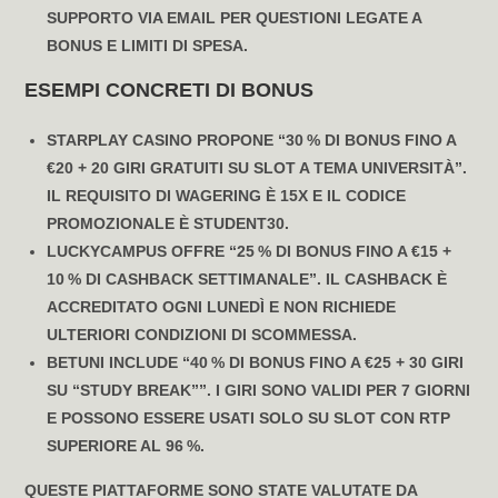
SUPPORTO VIA EMAIL PER QUESTIONI LEGATE A
BONUS E LIMITI DI SPESA.
ESEMPI CONCRETI DI BONUS
STARPLAY CASINO
PROPONE “30 % DI BONUS FINO A
€20 + 20 GIRI GRATUITI SU SLOT A TEMA UNIVERSITÀ”.
IL REQUISITO DI WAGERING È 15X E IL CODICE
PROMOZIONALE È STUDENT30.
LUCKYCAMPUS
OFFRE “25 % DI BONUS FINO A €15 +
10 % DI CASHBACK SETTIMANALE”. IL CASHBACK È
ACCREDITATO OGNI LUNEDÌ E NON RICHIEDE
ULTERIORI CONDIZIONI DI SCOMMESSA.
BETUNI
INCLUDE “40 % DI BONUS FINO A €25 + 30 GIRI
SU “STUDY BREAK””. I GIRI SONO VALIDI PER 7 GIORNI
E POSSONO ESSERE USATI SOLO SU SLOT CON RTP
SUPERIORE AL 96 %.
QUESTE PIATTAFORME SONO STATE VALUTATE DA