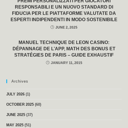
PREMI PERSONALIZZATI PER GIOCATORI
RESPONSABILI E UN NUOVO STANDARD DI
FIDUCIA PER LE PIATTAFORME VALUTATE DA
ESPERTI INDIPENDENTI IN MODO SOSTENIBILE
JUNE 2, 2025
MANUEL TECHNIQUE DE LEON CASINO:
DÉPANNAGE DE L’APP, MATH DES BONUS ET
STRATÉGIES DE PARIS – GUIDE EXHAUSTIF
JANUARY 11, 2015
Archives
JULY 2026
(1)
OCTOBER 2025
(60)
JUNE 2025
(37)
MAY 2025
(51)